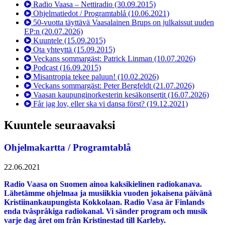
Radio Vaasa – Nettiradio
(30.09.2015)
Ohjelmatiedot / Programtablå
(10.06.2021)
50-vuotta täyttävä Vaasalainen Brups on julkaissut uuden
EP:n
(20.07.2026)
Kuuntele
(15.09.2015)
Ota yhteyttä
(15.09.2015)
Veckans sommargäst: Patrick Linman
(10.07.2026)
Podcast
(16.09.2015)
Misantropia tekee paluun!
(10.02.2026)
Veckans sommargäst: Peter Bergfeldt
(21.07.2026)
Vaasan kaupunginorkesterin kesäkonsertit
(16.07.2026)
Får jag lov, eller ska vi dansa först?
(19.12.2021)
Kuuntele seuraavaksi
Ohjelmakartta / Programtablå
22.06.2021
Radio Vaasa on Suomen ainoa kaksikielinen radiokanava.
Lähetämme ohjelmaa ja musiikkia vuoden jokaisena päivänä
Kristiinankaupungista Kokkolaan. Radio Vasa är Finlands
enda tvåspråkiga radiokanal. Vi sänder program och musik
varje dag året om från Kristinestad till Karleby.