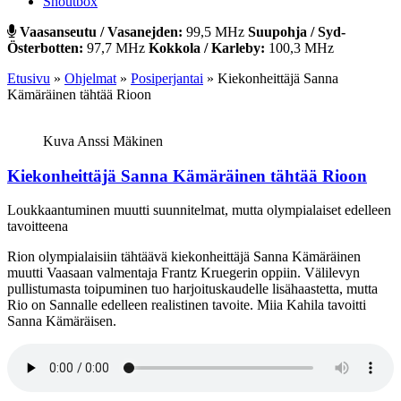
Shoutbox
Vaasanseutu / Vasanejden:
99,5 MHz
Suupohja / Syd-
Österbotten:
97,7 MHz
Kokkola / Karleby:
100,3 MHz
Etusivu
»
Ohjelmat
»
Posiperjantai
»
Kiekonheittäjä Sanna
Kämäräinen tähtää Rioon
Kuva Anssi Mäkinen
Kiekonheittäjä Sanna Kämäräinen tähtää Rioon
Loukkaantuminen muutti suunnitelmat, mutta olympialaiset edelleen
tavoitteena
Rion olympialaisiin tähtäävä kiekonheittäjä Sanna Kämäräinen
muutti Vaasaan valmentaja Frantz Kruegerin oppiin. Välilevyn
pullistumasta toipuminen tuo harjoituskaudelle lisähaastetta, mutta
Rio on Sannalle edelleen realistinen tavoite. Miia Kahila tavoitti
Sanna Kämäräisen.