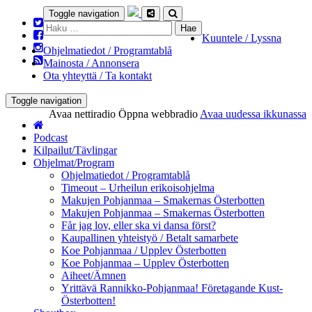
Toggle navigation
Haku:
Kuuntele / Lyssna
Ohjelmatiedot / Programtablå
Mainosta / Annonsera
Ota yhteyttä / Ta kontakt
Toggle navigation
Avaa nettiradio
Öppna webbradio
Avaa uudessa ikkunassa
Podcast
Kilpailut/Tävlingar
Ohjelmat/Program
Ohjelmatiedot / Programtablå
Timeout – Urheilun erikoisohjelma
Makujen Pohjanmaa – Smakernas Österbotten
Makujen Pohjanmaa – Smakernas Österbotten
Får jag lov, eller ska vi dansa först?
Kaupallinen yhteistyö / Betalt samarbete
Koe Pohjanmaa / Upplev Österbotten
Koe Pohjanmaa – Upplev Österbotten
Aiheet/Ämnen
Yrittävä Rannikko-Pohjanmaa! Företagande Kust-
Österbotten!