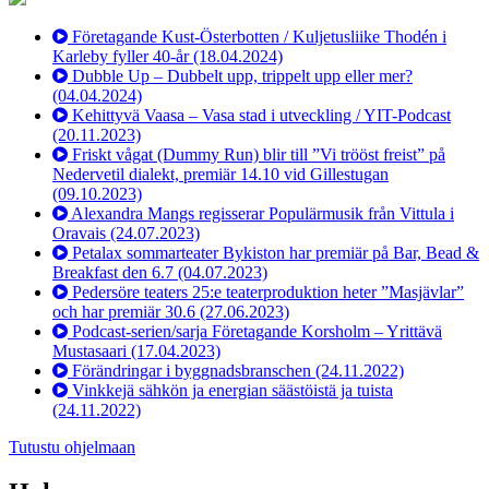
Företagande Kust-Österbotten / Kuljetusliike Thodén i
Karleby fyller 40-år
(18.04.2024)
Dubble Up – Dubbelt upp, trippelt upp eller mer?
(04.04.2024)
Kehittyvä Vaasa – Vasa stad i utveckling / YIT-Podcast
(20.11.2023)
Friskt vågat (Dummy Run) blir till ”Vi trööst freist” på
Nedervetil dialekt, premiär 14.10 vid Gillestugan
(09.10.2023)
Alexandra Mangs regisserar Populärmusik från Vittula i
Oravais
(24.07.2023)
Petalax sommarteater Bykiston har premiär på Bar, Bead &
Breakfast den 6.7
(04.07.2023)
Pedersöre teaters 25:e teaterproduktion heter ”Masjävlar”
och har premiär 30.6
(27.06.2023)
Podcast-serien/sarja Företagande Korsholm – Yrittävä
Mustasaari
(17.04.2023)
Förändringar i byggnadsbranschen
(24.11.2022)
Vinkkejä sähkön ja energian säästöistä ja tuista
(24.11.2022)
Tutustu ohjelmaan