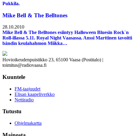
Pukkila.
Mike Bell & The Belltones
28.10.2010
Mike Bell & The Belltones esiintyy Halloween Bluesin Rock`n
Roll-illassa 5.11. Royal Night Vaasassa. Anssi Marttinen tavoitti
bändin keulahahmon Miikka…
Hovioikeudenpuistikko 23, 65100 Vaasa (Postitalo) |
toimitus@radiovaasa.fi
Kuuntele
FM-taajuudet
Elisan kaapeliverkko
Nettiradio
Tutustu
Ohjelmakartta
Mainosta