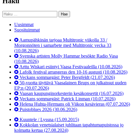
Haku
Haku:
Uusimmat
Suosituimmat
Aamupähkinän tarjoaa Multitronic viikolla 33 /
Morgonnöten i samarbete med Multitronic vecka 33
(10.08.2026)
Svenska artisten Molly Hammar besökte Radio Vasa
(10.08.2026)
Arttu Wiskari esiintyi Vaasa Festivaaleilla
(10.08.2026)
Lafolk festival arrangeras den 10-16 augusti
(10.08.2026)
Veckans sommargäst: Peter Bergfeldt
(21.07.2026)
50-vuotta täyttävä Vaasalainen Brups on julkaissut uuden
EP:n
(20.07.2026)
Vaasan kaupunginorkesterin kesäkonsertit
(16.07.2026)
Veckans sommargäst: Patrick Linman
(10.07.2026)
Helena Huhta-Hermans oli Viikon kesävieras
(07.07.2026)
Puistoblues 2026
(30.06.2026)
Kuuntele / Lyssna
(15.09.2015)
Kokkolan venetsialaiset juhlitaan tapahtumapuistossa jo
kolmatta kertaa
(27.08.2024)