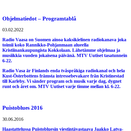
Ohjelmatiedot – Programtablå
03.02.2022
Radio Vaasa on Suomen ainoa kaksikielinen radiokanava joka
toimii koko Rannikko-Pohjanmaan alueella
Kristiinankaupungista Kokkolaan. Lähetämme ohjelmaa ja
musiikkia vuoden jokaisena päivänä. MTV Uutiset tasatunnein
6-22.
Radio Vasa är Finlands enda tvåspråkiga radiokanal och hela
Kust-Österbottens främsta intressebevakare från Kristinestad
till Karleby. Vi sänder program och musik varje dag, dygnet
runt och året om. MTV Uutiset varje timme mellan kl. 6-22.
Puistoblues 2016
30.06.2016
Haastattelussa Puistobluesin viestintävastaava Jaakko Latva-