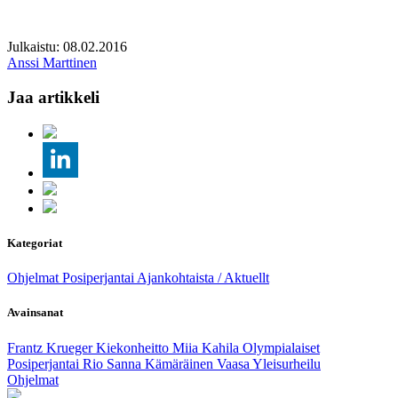
Julkaistu: 08.02.2016
Anssi Marttinen
Jaa artikkeli
Kategoriat
Ohjelmat
Posiperjantai
Ajankohtaista / Aktuellt
Avainsanat
Frantz Krueger
Kiekonheitto
Miia Kahila
Olympialaiset
Posiperjantai
Rio
Sanna Kämäräinen
Vaasa
Yleisurheilu
Ohjelmat