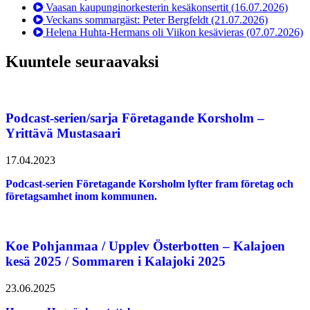
Vaasan kaupunginorkesterin kesäkonsertit
(16.07.2026)
Veckans sommargäst: Peter Bergfeldt
(21.07.2026)
Helena Huhta-Hermans oli Viikon kesävieras
(07.07.2026)
Kuuntele seuraavaksi
Podcast-serien/sarja Företagande Korsholm –
Yrittävä Mustasaari
17.04.2023
Podcast-serien Företagande Korsholm lyfter fram företag och
företagsamhet inom kommunen.
Koe Pohjanmaa / Upplev Österbotten – Kalajoen
kesä 2025 / Sommaren i Kalajoki 2025
23.06.2025