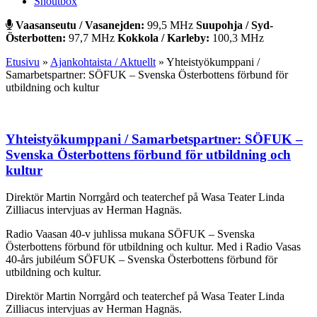
Shoutbox
Vaasanseutu / Vasanejden:
99,5 MHz
Suupohja / Syd-
Österbotten:
97,7 MHz
Kokkola / Karleby:
100,3 MHz
Etusivu
»
Ajankohtaista / Aktuellt
»
Yhteistyökumppani /
Samarbetspartner: SÖFUK – Svenska Österbottens förbund för
utbildning och kultur
Yhteistyökumppani / Samarbetspartner: SÖFUK –
Svenska Österbottens förbund för utbildning och
kultur
Direktör Martin Norrgård och teaterchef på Wasa Teater Linda
Zilliacus intervjuas av Herman Hagnäs.
Radio Vaasan 40-v juhlissa mukana SÖFUK – Svenska
Österbottens förbund för utbildning och kultur. Med i Radio Vasas
40-års jubiléum SÖFUK – Svenska Österbottens förbund för
utbildning och kultur.
Direktör Martin Norrgård och teaterchef på Wasa Teater Linda
Zilliacus intervjuas av Herman Hagnäs.