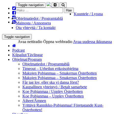
Toggle navigation
Haku:
Kuuntele / Lyssna
Ohjelmatiedot / Programtablå
Mainosta / Annonsera
Ota yhteyttä / Ta kontakt
Toggle navigation
Avaa nettiradio
Öppna webbradio
Avaa uudessa ikkunassa
Podcast
Kilpailut/Tävlingar
Ohjelmat/Program
Ohjelmatiedot / Programtablå
Timeout – Urheilun erikoisohjelma
Makujen Pohjanmaa – Smakernas Österbotten
Makujen Pohjanmaa – Smakernas Österbotten
Får jag lov, eller ska vi dansa först?
Kaupallinen yhteistyö / Betalt samarbete
Koe Pohjanmaa / Upplev Österbotten
Koe Pohjanmaa – Upplev Österbotten
Aiheet/Ämnen
Yrittävä Rannikko-Pohjanmaa! Företagande Kust-
Österbotten!