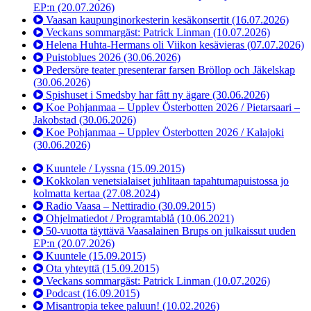
EP:n
(20.07.2026)
Vaasan kaupunginorkesterin kesäkonsertit
(16.07.2026)
Veckans sommargäst: Patrick Linman
(10.07.2026)
Helena Huhta-Hermans oli Viikon kesävieras
(07.07.2026)
Puistoblues 2026
(30.06.2026)
Pedersöre teater presenterar farsen Bröllop och Jäkelskap
(30.06.2026)
Spishuset i Smedsby har fått ny ägare
(30.06.2026)
Koe Pohjanmaa – Upplev Österbotten 2026 / Pietarsaari –
Jakobstad
(30.06.2026)
Koe Pohjanmaa – Upplev Österbotten 2026 / Kalajoki
(30.06.2026)
Kuuntele / Lyssna
(15.09.2015)
Kokkolan venetsialaiset juhlitaan tapahtumapuistossa jo
kolmatta kertaa
(27.08.2024)
Radio Vaasa – Nettiradio
(30.09.2015)
Ohjelmatiedot / Programtablå
(10.06.2021)
50-vuotta täyttävä Vaasalainen Brups on julkaissut uuden
EP:n
(20.07.2026)
Kuuntele
(15.09.2015)
Ota yhteyttä
(15.09.2015)
Veckans sommargäst: Patrick Linman
(10.07.2026)
Podcast
(16.09.2015)
Misantropia tekee paluun!
(10.02.2026)