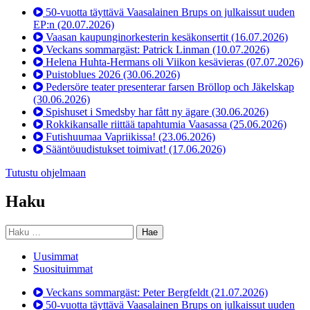
50-vuotta täyttävä Vaasalainen Brups on julkaissut uuden
EP:n
(20.07.2026)
Vaasan kaupunginorkesterin kesäkonsertit
(16.07.2026)
Veckans sommargäst: Patrick Linman
(10.07.2026)
Helena Huhta-Hermans oli Viikon kesävieras
(07.07.2026)
Puistoblues 2026
(30.06.2026)
Pedersöre teater presenterar farsen Bröllop och Jäkelskap
(30.06.2026)
Spishuset i Smedsby har fått ny ägare
(30.06.2026)
Rokkikansalle riittää tapahtumia Vaasassa
(25.06.2026)
Futishuumaa Vapriikissa!
(23.06.2026)
Sääntöuudistukset toimivat!
(17.06.2026)
Tutustu ohjelmaan
Haku
Haku:
Uusimmat
Suosituimmat
Veckans sommargäst: Peter Bergfeldt
(21.07.2026)
50-vuotta täyttävä Vaasalainen Brups on julkaissut uuden