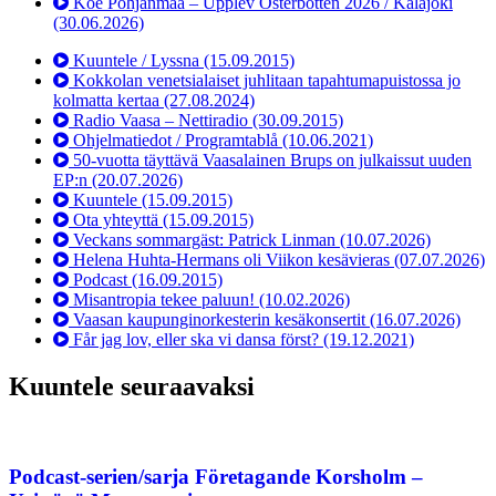
Koe Pohjanmaa – Upplev Österbotten 2026 / Kalajoki
(30.06.2026)
Kuuntele / Lyssna
(15.09.2015)
Kokkolan venetsialaiset juhlitaan tapahtumapuistossa jo
kolmatta kertaa
(27.08.2024)
Radio Vaasa – Nettiradio
(30.09.2015)
Ohjelmatiedot / Programtablå
(10.06.2021)
50-vuotta täyttävä Vaasalainen Brups on julkaissut uuden
EP:n
(20.07.2026)
Kuuntele
(15.09.2015)
Ota yhteyttä
(15.09.2015)
Veckans sommargäst: Patrick Linman
(10.07.2026)
Helena Huhta-Hermans oli Viikon kesävieras
(07.07.2026)
Podcast
(16.09.2015)
Misantropia tekee paluun!
(10.02.2026)
Vaasan kaupunginorkesterin kesäkonsertit
(16.07.2026)
Får jag lov, eller ska vi dansa först?
(19.12.2021)
Kuuntele seuraavaksi
Podcast-serien/sarja Företagande Korsholm –