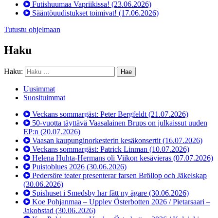
Futishuumaa Vapriikissa!
(23.06.2026)
Sääntöuudistukset toimivat!
(17.06.2026)
Tutustu ohjelmaan
Haku
Haku:
Uusimmat
Suosituimmat
Veckans sommargäst: Peter Bergfeldt
(21.07.2026)
50-vuotta täyttävä Vaasalainen Brups on julkaissut uuden
EP:n
(20.07.2026)
Vaasan kaupunginorkesterin kesäkonsertit
(16.07.2026)
Veckans sommargäst: Patrick Linman
(10.07.2026)
Helena Huhta-Hermans oli Viikon kesävieras
(07.07.2026)
Puistoblues 2026
(30.06.2026)
Pedersöre teater presenterar farsen Bröllop och Jäkelskap
(30.06.2026)
Spishuset i Smedsby har fått ny ägare
(30.06.2026)
Koe Pohjanmaa – Upplev Österbotten 2026 / Pietarsaari –
Jakobstad
(30.06.2026)