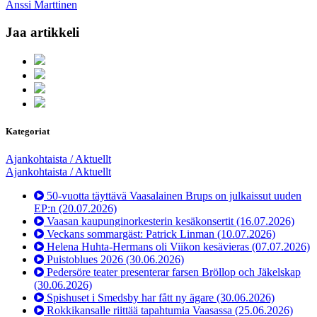
Anssi Marttinen
Jaa artikkeli
Kategoriat
Ajankohtaista / Aktuellt
Ajankohtaista / Aktuellt
50-vuotta täyttävä Vaasalainen Brups on julkaissut uuden
EP:n
(20.07.2026)
Vaasan kaupunginorkesterin kesäkonsertit
(16.07.2026)
Veckans sommargäst: Patrick Linman
(10.07.2026)
Helena Huhta-Hermans oli Viikon kesävieras
(07.07.2026)
Puistoblues 2026
(30.06.2026)
Pedersöre teater presenterar farsen Bröllop och Jäkelskap
(30.06.2026)
Spishuset i Smedsby har fått ny ägare
(30.06.2026)
Rokkikansalle riittää tapahtumia Vaasassa
(25.06.2026)