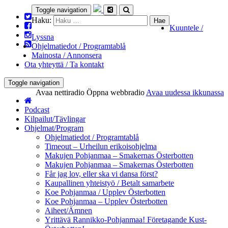
Toggle navigation
Haku:
Kuuntele /
Lyssna
Ohjelmatiedot / Programtablå
Mainosta / Annonsera
Ota yhteyttä / Ta kontakt
Toggle navigation
Avaa nettiradio
Öppna webbradio
Avaa uudessa ikkunassa
Podcast
Kilpailut/Tävlingar
Ohjelmat/Program
Ohjelmatiedot / Programtablå
Timeout – Urheilun erikoisohjelma
Makujen Pohjanmaa – Smakernas Österbotten
Makujen Pohjanmaa – Smakernas Österbotten
Får jag lov, eller ska vi dansa först?
Kaupallinen yhteistyö / Betalt samarbete
Koe Pohjanmaa / Upplev Österbotten
Koe Pohjanmaa – Upplev Österbotten
Aiheet/Ämnen
Yrittävä Rannikko-Pohjanmaa! Företagande Kust-