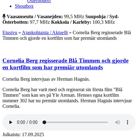
Österbotten!
Shoutbox
Vaasanseutu / Vasanejden:
99,5 MHz
Suupohja / Syd-
Österbotten:
97,7 MHz
Kokkola / Karleby:
100,3 MHz
Etusivu
»
Ajankohtaista / Aktuellt
»
Cornelia Berg regisserade Blå
Timmen och gjorde en kortfilm som har premiär utomlands
Cornelia Berg regisserade Blå Timmen och gjorde
en kortfilm som har premiär utomlands
Cornelia Berg intervjuas av Herman Hagnäs.
Cornelia Berg har varit med och regisserat sin första film ”Blå
Timmen” som kan ses på Yle Arenan. Hennes egna kortfilm
nummer 302 har nu premiär utomlands. Herman Hagnäs intervjuar
Cornelia.
Julkaistu: 17.09.2025