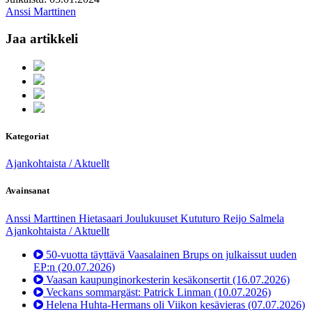
Anssi Marttinen
Jaa artikkeli
Kategoriat
Ajankohtaista / Aktuellt
Avainsanat
Anssi Marttinen
Hietasaari
Joulukuuset
Kututuro
Reijo Salmela
Ajankohtaista / Aktuellt
50-vuotta täyttävä Vaasalainen Brups on julkaissut uuden
EP:n
(20.07.2026)
Vaasan kaupunginorkesterin kesäkonsertit
(16.07.2026)
Veckans sommargäst: Patrick Linman
(10.07.2026)
Helena Huhta-Hermans oli Viikon kesävieras
(07.07.2026)