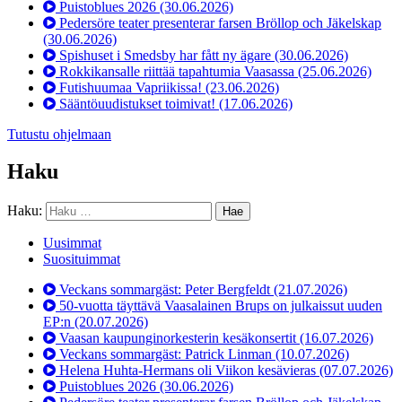
Puistoblues 2026
(30.06.2026)
Pedersöre teater presenterar farsen Bröllop och Jäkelskap
(30.06.2026)
Spishuset i Smedsby har fått ny ägare
(30.06.2026)
Rokkikansalle riittää tapahtumia Vaasassa
(25.06.2026)
Futishuumaa Vapriikissa!
(23.06.2026)
Sääntöuudistukset toimivat!
(17.06.2026)
Tutustu ohjelmaan
Haku
Haku:
Uusimmat
Suosituimmat
Veckans sommargäst: Peter Bergfeldt
(21.07.2026)
50-vuotta täyttävä Vaasalainen Brups on julkaissut uuden
EP:n
(20.07.2026)
Vaasan kaupunginorkesterin kesäkonsertit
(16.07.2026)
Veckans sommargäst: Patrick Linman
(10.07.2026)
Helena Huhta-Hermans oli Viikon kesävieras
(07.07.2026)
Puistoblues 2026
(30.06.2026)