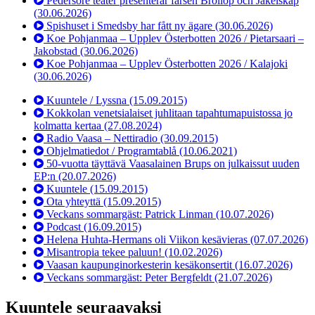
Pedersöre teater presenterar farsen Bröllop och Jäkelskap
(30.06.2026)
Spishuset i Smedsby har fått ny ägare
(30.06.2026)
Koe Pohjanmaa – Upplev Österbotten 2026 / Pietarsaari –
Jakobstad
(30.06.2026)
Koe Pohjanmaa – Upplev Österbotten 2026 / Kalajoki
(30.06.2026)
Kuuntele / Lyssna
(15.09.2015)
Kokkolan venetsialaiset juhlitaan tapahtumapuistossa jo
kolmatta kertaa
(27.08.2024)
Radio Vaasa – Nettiradio
(30.09.2015)
Ohjelmatiedot / Programtablå
(10.06.2021)
50-vuotta täyttävä Vaasalainen Brups on julkaissut uuden
EP:n
(20.07.2026)
Kuuntele
(15.09.2015)
Ota yhteyttä
(15.09.2015)
Veckans sommargäst: Patrick Linman
(10.07.2026)
Podcast
(16.09.2015)
Helena Huhta-Hermans oli Viikon kesävieras
(07.07.2026)
Misantropia tekee paluun!
(10.02.2026)
Vaasan kaupunginorkesterin kesäkonsertit
(16.07.2026)
Veckans sommargäst: Peter Bergfeldt
(21.07.2026)
Kuuntele seuraavaksi