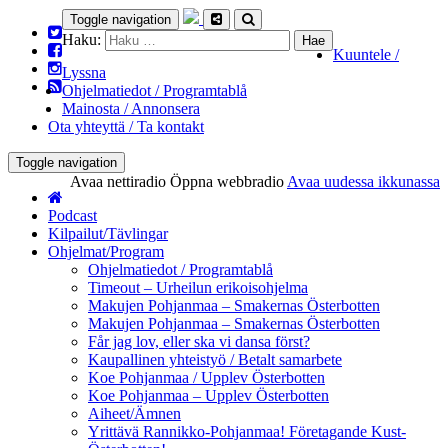
Toggle navigation
Haku:
Kuuntele /
Lyssna
Ohjelmatiedot / Programtablå
Mainosta / Annonsera
Ota yhteyttä / Ta kontakt
Toggle navigation
Avaa nettiradio
Öppna webbradio
Avaa uudessa ikkunassa
Podcast
Kilpailut/Tävlingar
Ohjelmat/Program
Ohjelmatiedot / Programtablå
Timeout – Urheilun erikoisohjelma
Makujen Pohjanmaa – Smakernas Österbotten
Makujen Pohjanmaa – Smakernas Österbotten
Får jag lov, eller ska vi dansa först?
Kaupallinen yhteistyö / Betalt samarbete
Koe Pohjanmaa / Upplev Österbotten
Koe Pohjanmaa – Upplev Österbotten
Aiheet/Ämnen
Yrittävä Rannikko-Pohjanmaa! Företagande Kust-