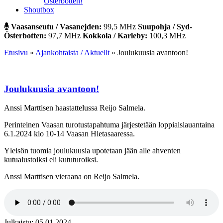
Österbotten!
Shoutbox
Vaasanseutu / Vasanejden:
99,5 MHz
Suupohja / Syd-
Österbotten:
97,7 MHz
Kokkola / Karleby:
100,3 MHz
Etusivu
»
Ajankohtaista / Aktuellt
»
Joulukuusia avantoon!
Joulukuusia avantoon!
Anssi Marttisen haastattelussa Reijo Salmela.
Perinteinen Vaasan turotustapahtuma järjestetään loppiaislauantaina
6.1.2024 klo 10-14 Vaasan Hietasaaressa.
Yleisön tuomia joulukuusia upotetaan jään alle ahventen
kutualustoiksi eli kututuroiksi.
Anssi Marttisen vieraana on Reijo Salmela.
Julkaistu: 05.01.2024