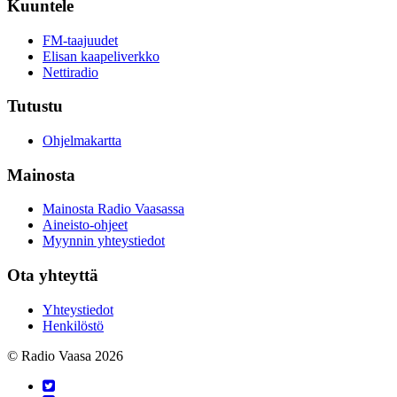
Kuuntele
FM-taajuudet
Elisan kaapeliverkko
Nettiradio
Tutustu
Ohjelmakartta
Mainosta
Mainosta Radio Vaasassa
Aineisto-ohjeet
Myynnin yhteystiedot
Ota yhteyttä
Yhteystiedot
Henkilöstö
© Radio Vaasa 2026