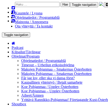
Haku:
Toggle navigation
Kuuntele / Lyssna
Ohjelmatiedot / Programtablå
Mainosta / Annonsera
Ota yhteyttä / Ta kontakt
Toggle navigation
Podcast
Kilpailut/Tävlingar
Ohjelmat/Program
Ohjelmatiedot / Programtablå
Timeout – Urheilun erikoisohjelma
Makujen Pohjanmaa – Smakernas Österbotten
Makujen Pohjanmaa – Smakernas Österbotten
Får jag lov, eller ska vi dansa först?
Kaupallinen yhteistyö / Betalt samarbete
Koe Pohjanmaa / Upplev Österbotten
Koe Pohjanmaa – Upplev Österbotten
Aiheet/Ämnen
Yrittävä Rannikko-Pohjanmaa! Företagande Kust-Österb
Shoutbox