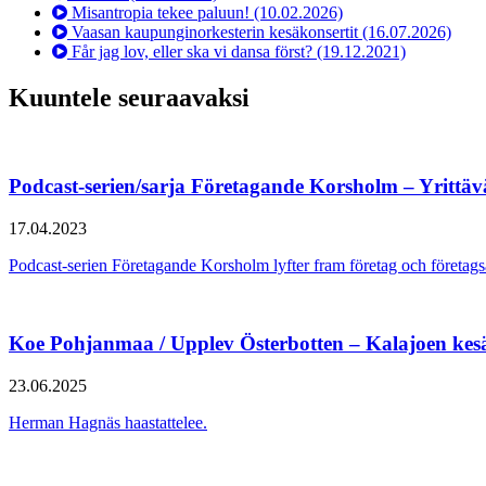
Misantropia tekee paluun!
(10.02.2026)
Vaasan kaupunginorkesterin kesäkonsertit
(16.07.2026)
Får jag lov, eller ska vi dansa först?
(19.12.2021)
Kuuntele seuraavaksi
Podcast-serien/sarja Företagande Korsholm – Yrittä
17.04.2023
Podcast-serien Företagande Korsholm lyfter fram företag och föret
Koe Pohjanmaa / Upplev Österbotten – Kalajoen kes
23.06.2025
Herman Hagnäs haastattelee.