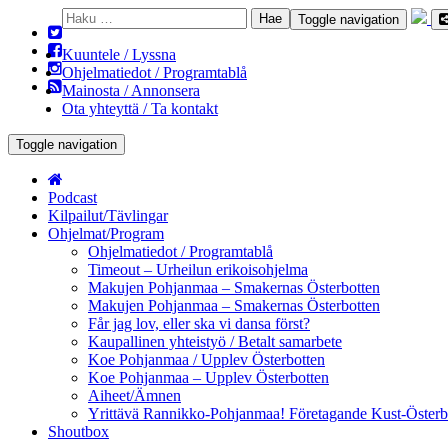
Haku:
Toggle navigation
Kuuntele / Lyssna
Ohjelmatiedot / Programtablå
Mainosta / Annonsera
Ota yhteyttä / Ta kontakt
Toggle navigation
Podcast
Kilpailut/Tävlingar
Ohjelmat/Program
Ohjelmatiedot / Programtablå
Timeout – Urheilun erikoisohjelma
Makujen Pohjanmaa – Smakernas Österbotten
Makujen Pohjanmaa – Smakernas Österbotten
Får jag lov, eller ska vi dansa först?
Kaupallinen yhteistyö / Betalt samarbete
Koe Pohjanmaa / Upplev Österbotten
Koe Pohjanmaa – Upplev Österbotten
Aiheet/Ämnen
Yrittävä Rannikko-Pohjanmaa! Företagande Kust-Österb
Shoutbox