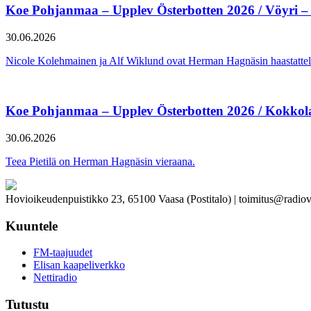
Koe Pohjanmaa – Upplev Österbotten 2026 / Vöyri –
30.06.2026
Nicole Kolehmainen ja Alf Wiklund ovat Herman Hagnäsin haastattel
Koe Pohjanmaa – Upplev Österbotten 2026 / Kokkol
30.06.2026
Teea Pietilä on Herman Hagnäsin vieraana.
Hovioikeudenpuistikko 23, 65100 Vaasa (Postitalo) | toimitus@radiov
Kuuntele
FM-taajuudet
Elisan kaapeliverkko
Nettiradio
Tutustu