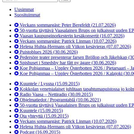
Uusimmat
Suosituimmat
Veckans sommargäst: Peter Bergfeldt
(21.07.2026)
50-vuotta täyttävä Vaasalainen Brups on julkaissut uuden E
Vaasan kaupunginorkesterin kesäkonsertit
(16.07.2026)
Veckans sommargäst: Patrick Linman
(10.07.2026)
Helena Huhta-Hermans oli Viikon kesävieras
(07.07.2026)
Puistoblues 2026
(30.06.2026)
Pedersöre teater presenterar farsen Bröllop och Jäkelskap
(3
Spishuset i Smedsby har fått ny ägare
(30.06.2026)
Koe Pohjanmaa – Upplev Österbotten 2026 / Pietarsaari – J
Koe Pohjanmaa – Upplev Österbotten 2026 / Kalajoki
(30.0
Kuuntele / Lyssna
(15.09.2015)
Kokkolan venetsialaiset juhlitaan tapahtumapuistossa jo kol
Radio Vaasa – Nettiradio
(30.09.2015)
Ohjelmatiedot / Programtablå
(10.06.2021)
50-vuotta täyttävä Vaasalainen Brups on julkaissut uuden E
Kuuntele
(15.09.2015)
Ota yhteyttä
(15.09.2015)
Veckans sommargäst: Patrick Linman
(10.07.2026)
Helena Huhta-Hermans oli Viikon kesävieras
(07.07.2026)
Podcast
(16.09.2015)