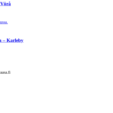
 Vörå
ussa.
a – Karleby
aasa.fi