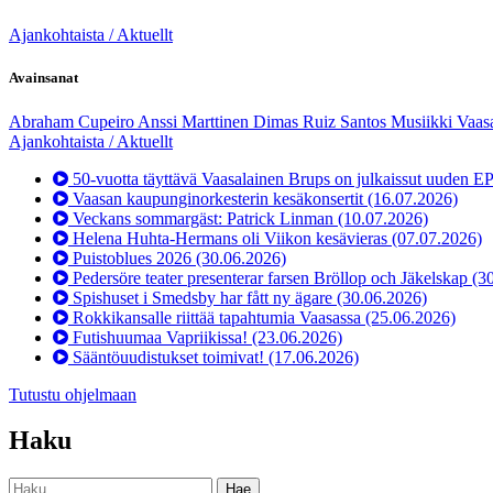
Ajankohtaista / Aktuellt
Avainsanat
Abraham Cupeiro
Anssi Marttinen
Dimas Ruiz Santos
Musiikki
Vaas
Ajankohtaista / Aktuellt
50-vuotta täyttävä Vaasalainen Brups on julkaissut uuden E
Vaasan kaupunginorkesterin kesäkonsertit
(16.07.2026)
Veckans sommargäst: Patrick Linman
(10.07.2026)
Helena Huhta-Hermans oli Viikon kesävieras
(07.07.2026)
Puistoblues 2026
(30.06.2026)
Pedersöre teater presenterar farsen Bröllop och Jäkelskap
(3
Spishuset i Smedsby har fått ny ägare
(30.06.2026)
Rokkikansalle riittää tapahtumia Vaasassa
(25.06.2026)
Futishuumaa Vapriikissa!
(23.06.2026)
Sääntöuudistukset toimivat!
(17.06.2026)
Tutustu ohjelmaan
Haku
Haku: