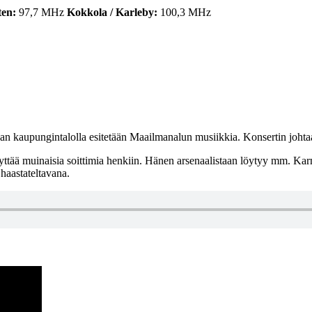
ten:
97,7 MHz
Kokkola / Karleby:
100,3 MHz
an kaupungintalolla esitetään Maailmanalun musiikkia. Konsertin joht
lvyttää muinaisia soittimia henkiin. Hänen arsenaalistaan löytyy mm. K
haastateltavana.