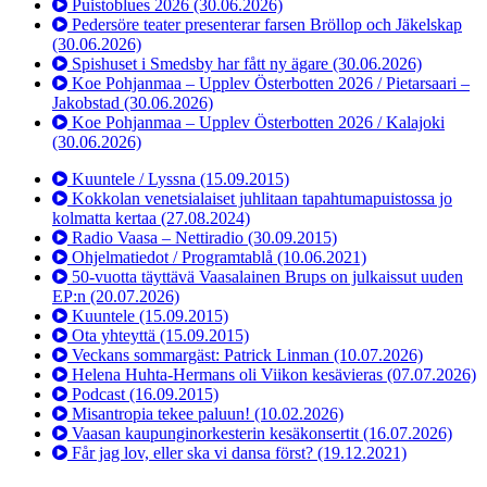
Puistoblues 2026
(30.06.2026)
Pedersöre teater presenterar farsen Bröllop och Jäkelskap
(30.06.2026)
Spishuset i Smedsby har fått ny ägare
(30.06.2026)
Koe Pohjanmaa – Upplev Österbotten 2026 / Pietarsaari –
Jakobstad
(30.06.2026)
Koe Pohjanmaa – Upplev Österbotten 2026 / Kalajoki
(30.06.2026)
Kuuntele / Lyssna
(15.09.2015)
Kokkolan venetsialaiset juhlitaan tapahtumapuistossa jo
kolmatta kertaa
(27.08.2024)
Radio Vaasa – Nettiradio
(30.09.2015)
Ohjelmatiedot / Programtablå
(10.06.2021)
50-vuotta täyttävä Vaasalainen Brups on julkaissut uuden
EP:n
(20.07.2026)
Kuuntele
(15.09.2015)
Ota yhteyttä
(15.09.2015)
Veckans sommargäst: Patrick Linman
(10.07.2026)
Helena Huhta-Hermans oli Viikon kesävieras
(07.07.2026)
Podcast
(16.09.2015)
Misantropia tekee paluun!
(10.02.2026)
Vaasan kaupunginorkesterin kesäkonsertit
(16.07.2026)
Får jag lov, eller ska vi dansa först?
(19.12.2021)