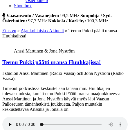
Österbotten!
Shoutbox
Vaasanseutu / Vasanejden:
99,5 MHz
Suupohja / Syd-
Österbotten:
97,7 MHz
Kokkola / Karleby:
100,3 MHz
Etusivu
»
Ajankohtaista / Aktuellt
»
Teemu Pukki päätti uransa
Huuhkajissa!
Anssi Marttinen & Jona Nyström
Teemu Pukki päätti uransa Huuhkajissa!
I studion Anssi Marttinen (Radio Vaasa) och Jona Nyström (Radio
Vaasa).
Timeout-podcastissa keskustellaan tänään mm. Huuhkajien
tulevaisuudesta, kun Teemu Pukki Päätti uransa maajoukkueessa.
Anssi Marttinen ja Jona Nyström käyvät myös läpi Vaasan
Palloseuran tämänhetkistä joukkuetta. Paljon muutakin
keskusteltavaa Anssilla ja Jonalla on.