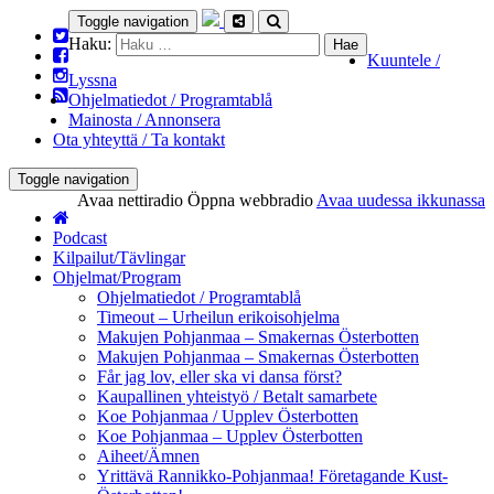
Toggle navigation
Haku:
Kuuntele /
Lyssna
Ohjelmatiedot / Programtablå
Mainosta / Annonsera
Ota yhteyttä / Ta kontakt
Toggle navigation
Avaa nettiradio
Öppna webbradio
Avaa uudessa ikkunassa
Podcast
Kilpailut/Tävlingar
Ohjelmat/Program
Ohjelmatiedot / Programtablå
Timeout – Urheilun erikoisohjelma
Makujen Pohjanmaa – Smakernas Österbotten
Makujen Pohjanmaa – Smakernas Österbotten
Får jag lov, eller ska vi dansa först?
Kaupallinen yhteistyö / Betalt samarbete
Koe Pohjanmaa / Upplev Österbotten
Koe Pohjanmaa – Upplev Österbotten
Aiheet/Ämnen
Yrittävä Rannikko-Pohjanmaa! Företagande Kust-