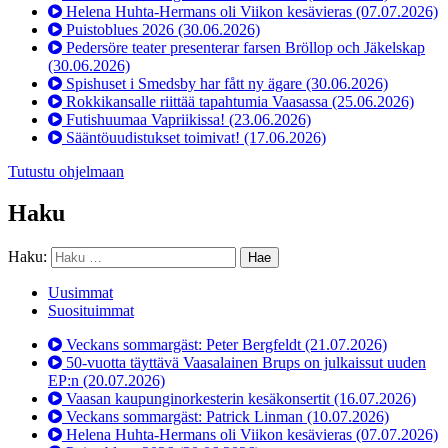
Helena Huhta-Hermans oli Viikon kesävieras
(07.07.2026)
Puistoblues 2026
(30.06.2026)
Pedersöre teater presenterar farsen Bröllop och Jäkelskap
(30.06.2026)
Spishuset i Smedsby har fått ny ägare
(30.06.2026)
Rokkikansalle riittää tapahtumia Vaasassa
(25.06.2026)
Futishuumaa Vapriikissa!
(23.06.2026)
Sääntöuudistukset toimivat!
(17.06.2026)
Tutustu ohjelmaan
Haku
Haku:
Uusimmat
Suosituimmat
Veckans sommargäst: Peter Bergfeldt
(21.07.2026)
50-vuotta täyttävä Vaasalainen Brups on julkaissut uuden
EP:n
(20.07.2026)
Vaasan kaupunginorkesterin kesäkonsertit
(16.07.2026)
Veckans sommargäst: Patrick Linman
(10.07.2026)
Helena Huhta-Hermans oli Viikon kesävieras
(07.07.2026)