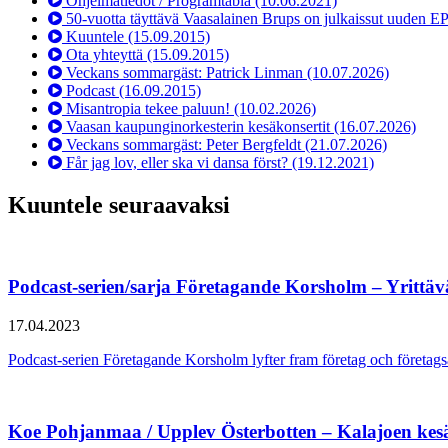
Ohjelmatiedot / Programtablå
(10.06.2021)
50-vuotta täyttävä Vaasalainen Brups on julkaissut uuden E
Kuuntele
(15.09.2015)
Ota yhteyttä
(15.09.2015)
Veckans sommargäst: Patrick Linman
(10.07.2026)
Podcast
(16.09.2015)
Misantropia tekee paluun!
(10.02.2026)
Vaasan kaupunginorkesterin kesäkonsertit
(16.07.2026)
Veckans sommargäst: Peter Bergfeldt
(21.07.2026)
Får jag lov, eller ska vi dansa först?
(19.12.2021)
Kuuntele seuraavaksi
Podcast-serien/sarja Företagande Korsholm – Yrittä
17.04.2023
Podcast-serien Företagande Korsholm lyfter fram företag och föret
Koe Pohjanmaa / Upplev Österbotten – Kalajoen kes