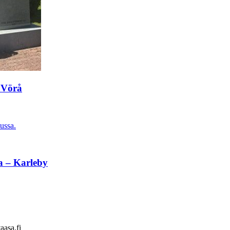
 Vörå
ussa.
a – Karleby
aasa.fi