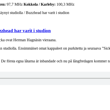
ten:
97,7 MHz
Kokkola / Karleby:
100,3 MHz
nyt studiolla / Buzzhead har varit i studion
zhead har varit i studion
cka ovat Herman Hagnäsin vieraana.
n studiolla. Ensimmäiset omat kappaleet on purkitettu ja seuraava ”Sick
De första egna låtarna är inbandade och nu på långfredagen kommer näst