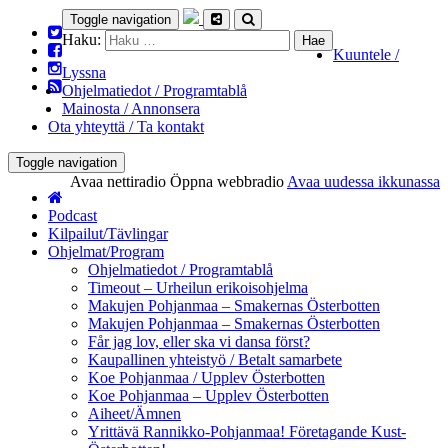
Toggle navigation
Haku:
Kuuntele /
Lyssna
Ohjelmatiedot / Programtablå
Mainosta / Annonsera
Ota yhteyttä / Ta kontakt
Toggle navigation
Avaa nettiradio
Öppna webbradio
Avaa uudessa ikkunassa
Podcast
Kilpailut/Tävlingar
Ohjelmat/Program
Ohjelmatiedot / Programtablå
Timeout – Urheilun erikoisohjelma
Makujen Pohjanmaa – Smakernas Österbotten
Makujen Pohjanmaa – Smakernas Österbotten
Får jag lov, eller ska vi dansa först?
Kaupallinen yhteistyö / Betalt samarbete
Koe Pohjanmaa / Upplev Österbotten
Koe Pohjanmaa – Upplev Österbotten
Aiheet/Ämnen
Yrittävä Rannikko-Pohjanmaa! Företagande Kust-