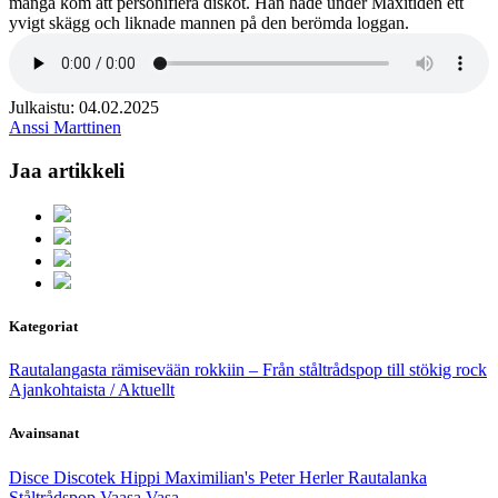
många kom att personifiera diskot. Han hade under Maxitiden ett
yvigt skägg och liknade mannen på den berömda loggan.
Julkaistu: 04.02.2025
Anssi Marttinen
Jaa artikkeli
Kategoriat
Rautalangasta rämisevään rokkiin – Från ståltrådspop till stökig rock
Ajankohtaista / Aktuellt
Avainsanat
Disce
Discotek
Hippi
Maximilian's
Peter Herler
Rautalanka
Ståltrådspop
Vaasa
Vasa