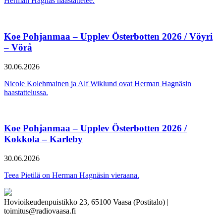
Herman Hagnäs haastattelee.
Koe Pohjanmaa – Upplev Österbotten 2026 / Vöyri
– Vörå
30.06.2026
Nicole Kolehmainen ja Alf Wiklund ovat Herman Hagnäsin
haastattelussa.
Koe Pohjanmaa – Upplev Österbotten 2026 /
Kokkola – Karleby
30.06.2026
Teea Pietilä on Herman Hagnäsin vieraana.
Hovioikeudenpuistikko 23, 65100 Vaasa (Postitalo) |
toimitus@radiovaasa.fi