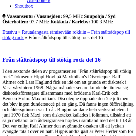
Österbotten!
Shoutbox
Vaasanseutu / Vasanejden:
99,5 MHz
Suupohja / Syd-
Österbotten:
97,7 MHz
Kokkola / Karleby:
100,3 MHz
Etusivu
»
Rautalangasta rämisevään rokkiin – Från ståltrådspop till
stökig rock
»
Från ståltrådspop till stökig rock del 16
Från ståltrådspop till stökig rock del 16
I den sextonde delen av programserien "Från ståltrådspop till stökig
rock" fokuserar Hippi Hovi på Maximilian's Discoteque. Ralf
Ahrner och Lars Haglund fick en idè om att grunda ett diskotek i
Vasa vårvintern 1968. Några månader senare kunde de titulera sig
diskoteksföretagare tillsammans med bröderna Karl-Erik och
Bencco Holm. Maximilian's Discoteque öppnade den 5:e juli men
det blev ingen dundersuccé på en gång. Då fanns ingen ölförsäljning
och åldersgränsen var 15 år. Bingon räddade hela verksamheten. I
juni 1970 fick Maxi, som diskoteket kallades i folkmun, tillstånd att
sälja mellanöl och åldersgränsen höjdes i samband med det till 18 år.
Det var enligt Ralf Ahrner den avgörande orsaken till att lyckan
svängde totalt över en natt. Hippis andra gäst är Peter Herler som för