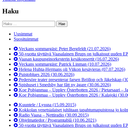
Haku
Haku:
Uusimmat
Suosituimmat
Veckans sommargäst: Peter Bergfeldt
(21.07.2026)
50-vuotta täyttävä Vaasalainen Brups on julkaissut uuden E
Vaasan kaupunginorkesterin kesäkonsertit
(16.07.2026)
Veckans sommargäst: Patrick Linman
(10.07.2026)
Helena Huhta-Hermans oli Viikon kesävieras
(07.07.2026)
Puistoblues 2026
(30.06.2026)
Pedersöre teater presenterar farsen Bröllop och Jäkelskap
(3
Spishuset i Smedsby har fått ny ägare
(30.06.2026)
Koe Pohjanmaa – Upplev Österbotten 2026 / Pietarsaari – J
Koe Pohjanmaa – Upplev Österbotten 2026 / Kalajoki
(30.0
Kuuntele / Lyssna
(15.09.2015)
Kokkolan venetsialaiset juhlitaan tapahtumapuistossa jo kol
Radio Vaasa – Nettiradio
(30.09.2015)
Ohjelmatiedot / Programtablå
(10.06.2021)
50-vuotta täyttävä Vaasalainen Brups on julkaissut uuden E