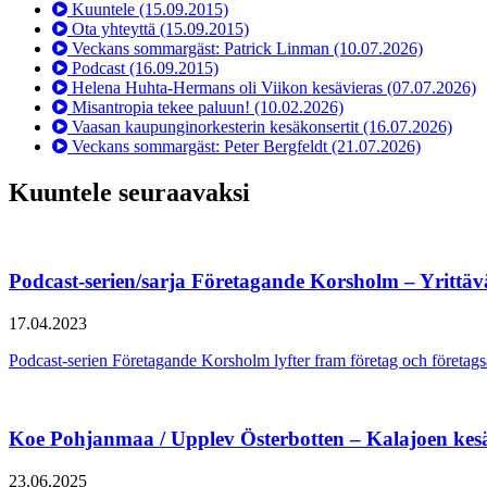
Kuuntele
(15.09.2015)
Ota yhteyttä
(15.09.2015)
Veckans sommargäst: Patrick Linman
(10.07.2026)
Podcast
(16.09.2015)
Helena Huhta-Hermans oli Viikon kesävieras
(07.07.2026)
Misantropia tekee paluun!
(10.02.2026)
Vaasan kaupunginorkesterin kesäkonsertit
(16.07.2026)
Veckans sommargäst: Peter Bergfeldt
(21.07.2026)
Kuuntele seuraavaksi
Podcast-serien/sarja Företagande Korsholm – Yrittä
17.04.2023
Podcast-serien Företagande Korsholm lyfter fram företag och föret
Koe Pohjanmaa / Upplev Österbotten – Kalajoen kes
23.06.2025