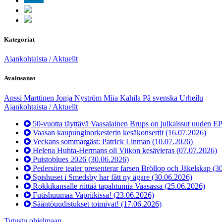
Kategoriat
Ajankohtaista / Aktuellt
Avainsanat
Anssi Marttinen
Jonja Nyström
Miia Kahila
På svenska
Urheilu
Ajankohtaista / Aktuellt
50-vuotta täyttävä Vaasalainen Brups on julkaissut uuden E
Vaasan kaupunginorkesterin kesäkonsertit
(16.07.2026)
Veckans sommargäst: Patrick Linman
(10.07.2026)
Helena Huhta-Hermans oli Viikon kesävieras
(07.07.2026)
Puistoblues 2026
(30.06.2026)
Pedersöre teater presenterar farsen Bröllop och Jäkelskap
(3
Spishuset i Smedsby har fått ny ägare
(30.06.2026)
Rokkikansalle riittää tapahtumia Vaasassa
(25.06.2026)
Futishuumaa Vapriikissa!
(23.06.2026)
Sääntöuudistukset toimivat!
(17.06.2026)
Tutustu ohjelmaan