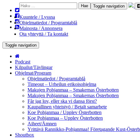
Haku:
Toggle navigation
Kuuntele / Lyssna
Ohjelmatiedot / Programtablå
Mainosta / Annonsera
Ota yhteyttä / Ta kontakt
Toggle navigation
Podcast
Kilpailut/Tävlingar
Ohjelmat/Program
Ohjelmatiedot / Programtablå
Timeout – Urheilun erikoisohjelma
Makujen Pohjanmaa – Smakernas Österbotten
Makujen Pohjanmaa – Smakernas Österbotten
Får jag lov, eller ska vi dansa först?
Kaupallinen yhteistyö / Betalt samarbete
Koe Pohjanmaa / Upplev Österbotten
Koe Pohjanmaa – Upplev Österbotten
Aiheet/Ämnen
Yrittävä Rannikko-Pohjanmaa! Företagande Kust-Österb
Shoutbox