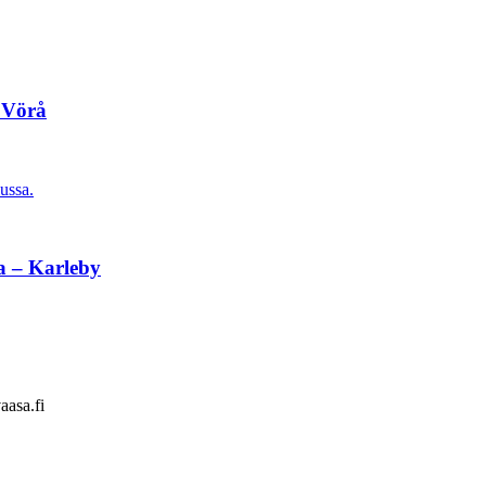
 Vörå
ussa.
a – Karleby
aasa.fi