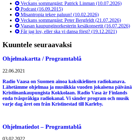
Veckans sommargäst: Patrick Linman
(10.07.2026)
Podcast
(16.09.2015)
Misantropia tekee paluun!
(10.02.2026)
Veckans sommargäst: Peter Bergfeldt
(21.07.2026)
Vaasan kaupunginorkesterin kesäkonsertit
(16.07.2026)
Får jag lov, eller ska vi dansa först?
(19.12.2021)
Kuuntele seuraavaksi
Ohjelmakartta / Programtablå
22.06.2021
Radio Vaasa on Suomen ainoa kaksikielinen radiokanava.
Lähetämme ohjelmaa ja musiikkia vuoden jokaisena päivänä
Kristiinankaupungista Kokkolaan. Radio Vasa är Finlands
enda tvåspråkiga radiokanal. Vi sänder program och musik
varje dag året om från Kristinestad till Karleby.
Ohjelmatiedot – Programtablå
03.02.2022