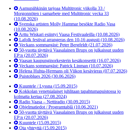
Aamupähkinän tarjoaa Multitronic viikolla 33 /
Morgonnöten i samarbete med Multitronic vecka 33
(10.08.2026)
Svenska artisten Molly Hammar besökte Radio Vasa
(10.08.2026)
Arttu Wiskari esiintyi Vaasa Festivaaleilla
(10.08.2026)
Lafolk festival arrangeras den 10-16 augusti
(10.08.2026)
Veckans sommargäst: Peter Bergfeldt
(21.07.2026)
50-vuotta täyttävä Vaasalainen Brups on julkaissut uuden
EP:n
(20.07.2026)
Vaasan kaupunginorkesterin kesäkonsertit
(16.07.2026)
Veckans sommargäst: Patrick Linman
(10.07.2026)
Helena Huhta-Hermans oli Viikon kesävieras
(07.07.2026)
Puistoblues 2026
(30.06.2026)
Kuuntele / Lyssna
(15.09.2015)
Kokkolan venetsialaiset juhlitaan tapahtumapuistossa jo
kolmatta kertaa
(27.08.2024)
Radio Vaasa – Nettiradio
(30.09.2015)
Ohjelmatiedot / Programtablå
(10.06.2021)
50-vuotta täyttävä Vaasalainen Brups on julkaissut uuden
EP:n
(20.07.2026)
Kuuntele
(15.09.2015)
Ota yhteyttä
(15.09.2015)