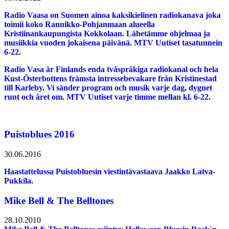
Radio Vaasa on Suomen ainoa kaksikielinen radiokanava joka
toimii koko Rannikko-Pohjanmaan alueella
Kristiinankaupungista Kokkolaan. Lähetämme ohjelmaa ja
musiikkia vuoden jokaisena päivänä. MTV Uutiset tasatunnein
6-22.
Radio Vasa är Finlands enda tvåspråkiga radiokanal och hela
Kust-Österbottens främsta intressebevakare från Kristinestad
till Karleby. Vi sänder program och musik varje dag, dygnet
runt och året om. MTV Uutiset varje timme mellan kl. 6-22.
Puistoblues 2016
30.06.2016
Haastattelussa Puistobluesin viestintävastaava Jaakko Latva-
Pukkila.
Mike Bell & The Belltones
28.10.2010