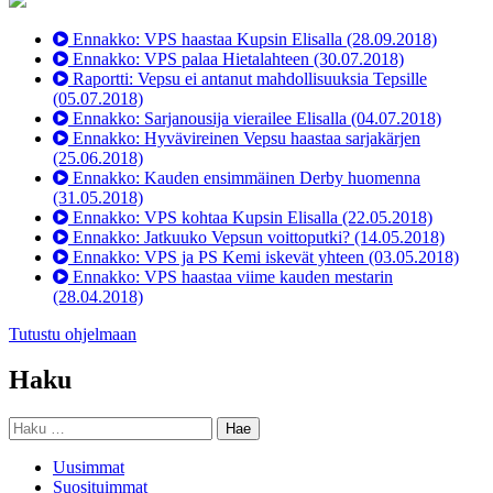
Ennakko: VPS haastaa Kupsin Elisalla
(28.09.2018)
Ennakko: VPS palaa Hietalahteen
(30.07.2018)
Raportti: Vepsu ei antanut mahdollisuuksia Tepsille
(05.07.2018)
Ennakko: Sarjanousija vierailee Elisalla
(04.07.2018)
Ennakko: Hyvävireinen Vepsu haastaa sarjakärjen
(25.06.2018)
Ennakko: Kauden ensimmäinen Derby huomenna
(31.05.2018)
Ennakko: VPS kohtaa Kupsin Elisalla
(22.05.2018)
Ennakko: Jatkuuko Vepsun voittoputki?
(14.05.2018)
Ennakko: VPS ja PS Kemi iskevät yhteen
(03.05.2018)
Ennakko: VPS haastaa viime kauden mestarin
(28.04.2018)
Tutustu ohjelmaan
Haku
Haku:
Uusimmat
Suosituimmat