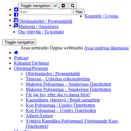
Toggle navigation
Haku:
Kuuntele / Lyssna
Ohjelmatiedot / Programtablå
Mainosta / Annonsera
Ota yhteyttä / Ta kontakt
Toggle navigation
Avaa nettiradio
Öppna webbradio
Avaa uudessa ikkunassa
Podcast
Kilpailut/Tävlingar
Ohjelmat/Program
Ohjelmatiedot / Programtablå
Timeout – Urheilun erikoisohjelma
Makujen Pohjanmaa – Smakernas Österbotten
Makujen Pohjanmaa – Smakernas Österbotten
Får jag lov, eller ska vi dansa först?
Kaupallinen yhteistyö / Betalt samarbete
Koe Pohjanmaa / Upplev Österbotten
Koe Pohjanmaa – Upplev Österbotten
Aiheet/Ämnen
Yrittävä Rannikko-Pohjanmaa! Företagande Kust-
Österbotten!