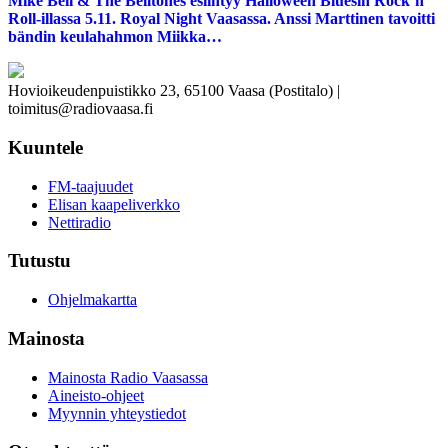
Mike Bell & The Belltones esiintyy Halloween Bluesin Rock`n
Roll-illassa 5.11. Royal Night Vaasassa. Anssi Marttinen tavoitti
bändin keulahahmon Miikka…
Hovioikeudenpuistikko 23, 65100 Vaasa (Postitalo) |
toimitus@radiovaasa.fi
Kuuntele
FM-taajuudet
Elisan kaapeliverkko
Nettiradio
Tutustu
Ohjelmakartta
Mainosta
Mainosta Radio Vaasassa
Aineisto-ohjeet
Myynnin yhteystiedot