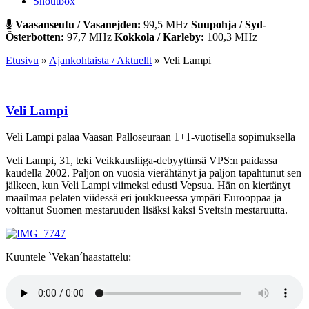
Shoutbox
Vaasanseutu / Vasanejden:
99,5 MHz
Suupohja / Syd-
Österbotten:
97,7 MHz
Kokkola / Karleby:
100,3 MHz
Etusivu
»
Ajankohtaista / Aktuellt
»
Veli Lampi
Veli Lampi
Veli Lampi palaa Vaasan Palloseuraan 1+1-vuotisella sopimuksella
Veli Lampi, 31, teki Veikkausliiga-debyyttinsä VPS:n paidassa
kaudella 2002. Paljon on vuosia vierähtänyt ja paljon tapahtunut sen
jälkeen, kun Veli Lampi viimeksi edusti Vepsua. Hän on kiertänyt
maailmaa pelaten viidessä eri joukkueessa ympäri Eurooppaa ja
voittanut Suomen mestaruuden lisäksi kaksi Sveitsin mestaruutta.
Kuuntele `Vekan´haastattelu: