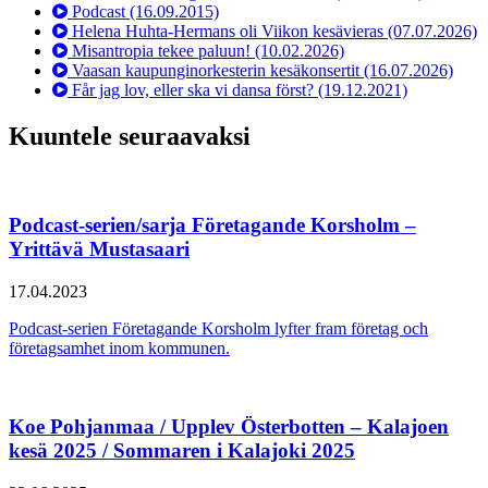
Podcast
(16.09.2015)
Helena Huhta-Hermans oli Viikon kesävieras
(07.07.2026)
Misantropia tekee paluun!
(10.02.2026)
Vaasan kaupunginorkesterin kesäkonsertit
(16.07.2026)
Får jag lov, eller ska vi dansa först?
(19.12.2021)
Kuuntele seuraavaksi
Podcast-serien/sarja Företagande Korsholm –
Yrittävä Mustasaari
17.04.2023
Podcast-serien Företagande Korsholm lyfter fram företag och
företagsamhet inom kommunen.
Koe Pohjanmaa / Upplev Österbotten – Kalajoen
kesä 2025 / Sommaren i Kalajoki 2025