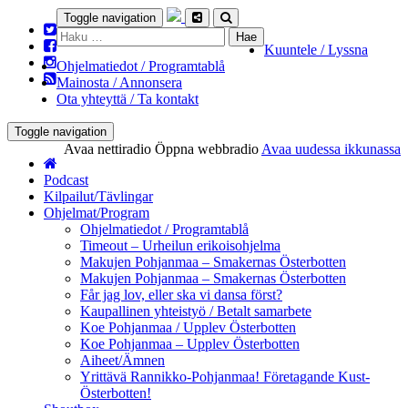
Toggle navigation
Haku:
Kuuntele / Lyssna
Ohjelmatiedot / Programtablå
Mainosta / Annonsera
Ota yhteyttä / Ta kontakt
Toggle navigation
Avaa nettiradio
Öppna webbradio
Avaa uudessa ikkunassa
Podcast
Kilpailut/Tävlingar
Ohjelmat/Program
Ohjelmatiedot / Programtablå
Timeout – Urheilun erikoisohjelma
Makujen Pohjanmaa – Smakernas Österbotten
Makujen Pohjanmaa – Smakernas Österbotten
Får jag lov, eller ska vi dansa först?
Kaupallinen yhteistyö / Betalt samarbete
Koe Pohjanmaa / Upplev Österbotten
Koe Pohjanmaa – Upplev Österbotten
Aiheet/Ämnen
Yrittävä Rannikko-Pohjanmaa! Företagande Kust-
Österbotten!