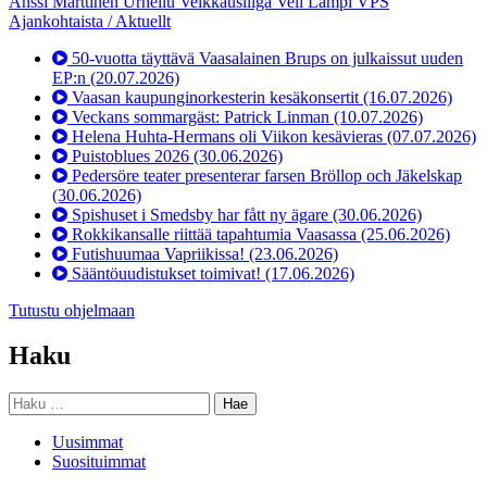
Anssi Marttinen
Urheilu
Veikkausliiga
Veli Lampi
VPS
Ajankohtaista / Aktuellt
50-vuotta täyttävä Vaasalainen Brups on julkaissut uuden
EP:n
(20.07.2026)
Vaasan kaupunginorkesterin kesäkonsertit
(16.07.2026)
Veckans sommargäst: Patrick Linman
(10.07.2026)
Helena Huhta-Hermans oli Viikon kesävieras
(07.07.2026)
Puistoblues 2026
(30.06.2026)
Pedersöre teater presenterar farsen Bröllop och Jäkelskap
(30.06.2026)
Spishuset i Smedsby har fått ny ägare
(30.06.2026)
Rokkikansalle riittää tapahtumia Vaasassa
(25.06.2026)
Futishuumaa Vapriikissa!
(23.06.2026)
Sääntöuudistukset toimivat!
(17.06.2026)
Tutustu ohjelmaan
Haku
Haku:
Uusimmat
Suosituimmat