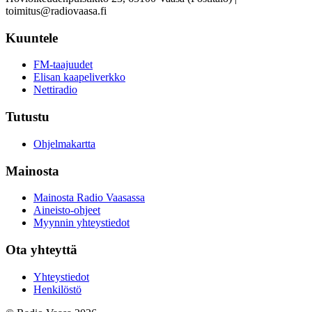
toimitus@radiovaasa.fi
Kuuntele
FM-taajuudet
Elisan kaapeliverkko
Nettiradio
Tutustu
Ohjelmakartta
Mainosta
Mainosta Radio Vaasassa
Aineisto-ohjeet
Myynnin yhteystiedot
Ota yhteyttä
Yhteystiedot
Henkilöstö