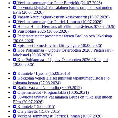
Veckans sommargäst: Peter Bergfeldt
(21.07.2026)
50-vuotta täyttävä Vaasalainen Brups on julkaissut uuden
EP:n
(20.07.2026)
Vaasan kaupunginorkesterin kesäkonsertit
(16.07.2026)
Veckans sommargäst: Patrick Linman
(10.07.2026)
Helena Huhta-Hermans oli Viikon kesävieras
(07.07.2026)
Puistoblues 2026
(30.06.2026)
Pedersöre teater presenterar farsen Bröllop och Jäkelskap
(30.06.2026)
Spishuset i Smedsby har fått ny ägare
(30.06.2026)
Koe Pohjanmaa – Upplev Österbotten 2026 / Pietarsaari –
Jakobstad
(30.06.2026)
Koe Pohjanmaa – Upplev Österbotten 2026 / Kalajoki
(30.06.2026)
Kuuntele / Lyssna
(15.09.2015)
Kokkolan venetsialaiset juhlitaan tapahtumapuistossa jo
kolmatta kertaa
(27.08.2024)
Radio Vaasa – Nettiradio
(30.09.2015)
Ohjelmatiedot / Programtablå
(10.06.2021)
50-vuotta täyttävä Vaasalainen Brups on julkaissut uuden
EP:n
(20.07.2026)
Kuuntele
(15.09.2015)
Ota yhteyttä
(15.09.2015)
Veckans sommargäst: Patrick Linman
(10.07.2026)