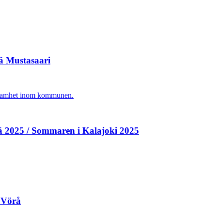
vä Mustasaari
agsamhet inom kommunen.
ä 2025 / Sommaren i Kalajoki 2025
 Vörå