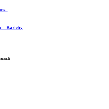
ussa.
a – Karleby
aasa.fi