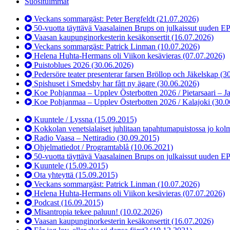
Suosituimmat
Veckans sommargäst: Peter Bergfeldt
(21.07.2026)
50-vuotta täyttävä Vaasalainen Brups on julkaissut uuden E
Vaasan kaupunginorkesterin kesäkonsertit
(16.07.2026)
Veckans sommargäst: Patrick Linman
(10.07.2026)
Helena Huhta-Hermans oli Viikon kesävieras
(07.07.2026)
Puistoblues 2026
(30.06.2026)
Pedersöre teater presenterar farsen Bröllop och Jäkelskap
(3
Spishuset i Smedsby har fått ny ägare
(30.06.2026)
Koe Pohjanmaa – Upplev Österbotten 2026 / Pietarsaari – J
Koe Pohjanmaa – Upplev Österbotten 2026 / Kalajoki
(30.0
Kuuntele / Lyssna
(15.09.2015)
Kokkolan venetsialaiset juhlitaan tapahtumapuistossa jo kol
Radio Vaasa – Nettiradio
(30.09.2015)
Ohjelmatiedot / Programtablå
(10.06.2021)
50-vuotta täyttävä Vaasalainen Brups on julkaissut uuden E
Kuuntele
(15.09.2015)
Ota yhteyttä
(15.09.2015)
Veckans sommargäst: Patrick Linman
(10.07.2026)
Helena Huhta-Hermans oli Viikon kesävieras
(07.07.2026)
Podcast
(16.09.2015)
Misantropia tekee paluun!
(10.02.2026)
Vaasan kaupunginorkesterin kesäkonsertit
(16.07.2026)