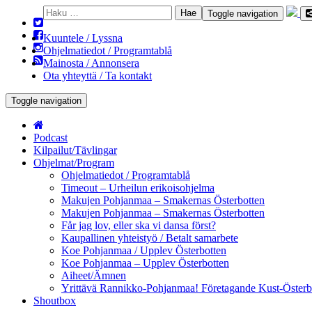
Haku:
Toggle navigation
Kuuntele / Lyssna
Ohjelmatiedot / Programtablå
Mainosta / Annonsera
Ota yhteyttä / Ta kontakt
Toggle navigation
Podcast
Kilpailut/Tävlingar
Ohjelmat/Program
Ohjelmatiedot / Programtablå
Timeout – Urheilun erikoisohjelma
Makujen Pohjanmaa – Smakernas Österbotten
Makujen Pohjanmaa – Smakernas Österbotten
Får jag lov, eller ska vi dansa först?
Kaupallinen yhteistyö / Betalt samarbete
Koe Pohjanmaa / Upplev Österbotten
Koe Pohjanmaa – Upplev Österbotten
Aiheet/Ämnen
Yrittävä Rannikko-Pohjanmaa! Företagande Kust-Österb
Shoutbox