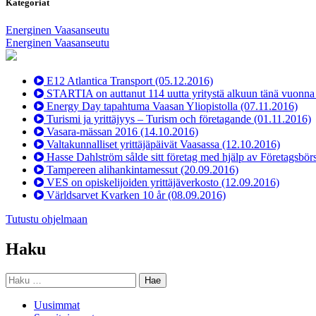
Kategoriat
Energinen Vaasanseutu
Energinen Vaasanseutu
E12 Atlantica Transport
(05.12.2016)
STARTIA on auttanut 114 uutta yritystä alkuun tänä vuonn
Energy Day tapahtuma Vaasan Yliopistolla
(07.11.2016)
Turismi ja yrittäjyys – Turism och företagande
(01.11.2016)
Vasara-mässan 2016
(14.10.2016)
Valtakunnalliset yrittäjäpäivät Vaasassa
(12.10.2016)
Hasse Dahlström sålde sitt företag med hjälp av Företagsbör
Tampereen alihankintamessut
(20.09.2016)
VES on opiskelijoiden yrittäjäverkosto
(12.09.2016)
Världsarvet Kvarken 10 år
(08.09.2016)
Tutustu ohjelmaan
Haku
Haku:
Uusimmat