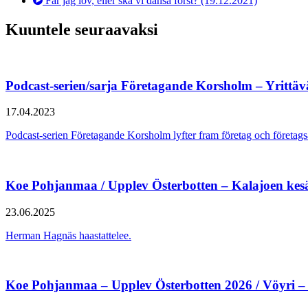
Får jag lov, eller ska vi dansa först?
(19.12.2021)
Kuuntele seuraavaksi
Podcast-serien/sarja Företagande Korsholm – Yrittä
17.04.2023
Podcast-serien Företagande Korsholm lyfter fram företag och föret
Koe Pohjanmaa / Upplev Österbotten – Kalajoen kes
23.06.2025
Herman Hagnäs haastattelee.
Koe Pohjanmaa – Upplev Österbotten 2026 / Vöyri –