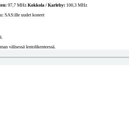
ten:
97,7 MHz
Kokkola / Karleby:
100,3 MHz
u: SAS:ille uudet koneet
ä.
man välisessä lentolikenteessä.