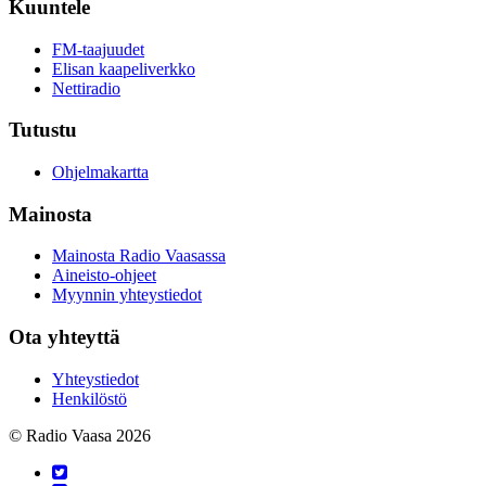
Kuuntele
FM-taajuudet
Elisan kaapeliverkko
Nettiradio
Tutustu
Ohjelmakartta
Mainosta
Mainosta Radio Vaasassa
Aineisto-ohjeet
Myynnin yhteystiedot
Ota yhteyttä
Yhteystiedot
Henkilöstö
© Radio Vaasa 2026