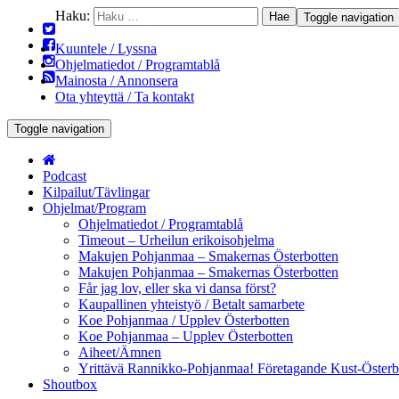
Haku:
Toggle navigation
Kuuntele / Lyssna
Ohjelmatiedot / Programtablå
Mainosta / Annonsera
Ota yhteyttä / Ta kontakt
Toggle navigation
Podcast
Kilpailut/Tävlingar
Ohjelmat/Program
Ohjelmatiedot / Programtablå
Timeout – Urheilun erikoisohjelma
Makujen Pohjanmaa – Smakernas Österbotten
Makujen Pohjanmaa – Smakernas Österbotten
Får jag lov, eller ska vi dansa först?
Kaupallinen yhteistyö / Betalt samarbete
Koe Pohjanmaa / Upplev Österbotten
Koe Pohjanmaa – Upplev Österbotten
Aiheet/Ämnen
Yrittävä Rannikko-Pohjanmaa! Företagande Kust-Österb
Shoutbox