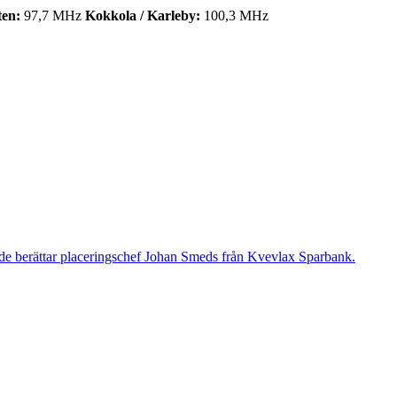
ten:
97,7 MHz
Kokkola / Karleby:
100,3 MHz
rgade berättar placeringschef Johan Smeds från Kvevlax Sparbank.