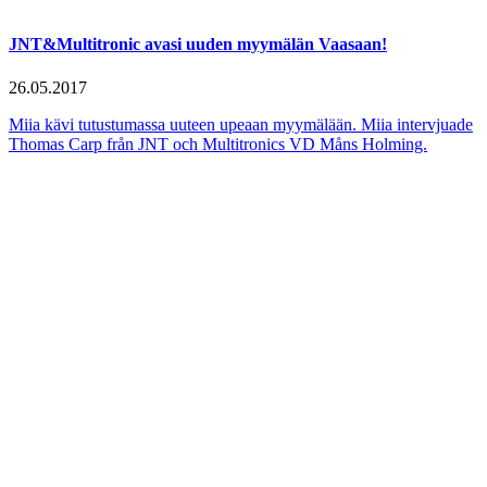
JNT&Multitronic avasi uuden myymälän Vaasaan!
26.05.2017
Miia kävi tutustumassa uuteen upeaan myymälään. Miia intervjuade
Thomas Carp från JNT och Multitronics VD Måns Holming.