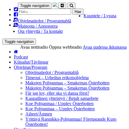
Toggle navigation
Haku:
Kuuntele / Lyssna
Ohjelmatiedot / Programtablå
Mainosta / Annonsera
Ota yhteyttä / Ta kontakt
Toggle navigation
Avaa nettiradio
Öppna webbradio
Avaa uudessa ikkunassa
Podcast
Kilpailut/Tävlingar
Ohjelmat/Program
Ohjelmatiedot / Programtablå
Timeout – Urheilun erikoisohjelma
Makujen Pohjanmaa – Smakernas Österbotten
Makujen Pohjanmaa – Smakernas Österbotten
Får jag lov, eller ska vi dansa först?
Kaupallinen yhteistyö / Betalt samarbete
Koe Pohjanmaa / Upplev Österbotten
Koe Pohjanmaa – Upplev Österbotten
Aiheet/Ämnen
Yrittävä Rannikko-Pohjanmaa! Företagande Kust-
Österbotten!