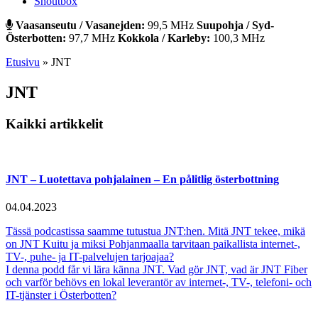
Shoutbox
Vaasanseutu / Vasanejden:
99,5 MHz
Suupohja / Syd-
Österbotten:
97,7 MHz
Kokkola / Karleby:
100,3 MHz
Etusivu
»
JNT
JNT
Kaikki artikkelit
JNT – Luotettava pohjalainen – En pålitlig österbottning
04.04.2023
Tässä podcastissa saamme tutustua JNT:hen. Mitä JNT tekee, mikä
on JNT Kuitu ja miksi Pohjanmaalla tarvitaan paikallista internet-,
TV-, puhe- ja IT-palvelujen tarjoajaa?
I denna podd får vi lära känna JNT. Vad gör JNT, vad är JNT Fiber
och varför behövs en lokal leverantör av internet-, TV-, telefoni- och
IT-tjänster i Österbotten?