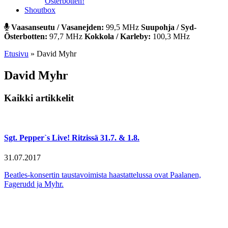
Österbotten!
Shoutbox
Vaasanseutu / Vasanejden:
99,5 MHz
Suupohja / Syd-
Österbotten:
97,7 MHz
Kokkola / Karleby:
100,3 MHz
Etusivu
»
David Myhr
David Myhr
Kaikki artikkelit
Sgt. Pepper`s Live! Ritzissä 31.7. & 1.8.
31.07.2017
Beatles-konsertin taustavoimista haastattelussa ovat Paalanen,
Fagerudd ja Myhr.