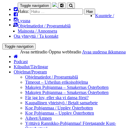
Toggle navigation
Haku:
Kuuntele /
Lyssna
Ohjelmatiedot / Programtablå
Mainosta / Annonsera
Ota yhteyttä / Ta kontakt
Toggle navigation
Avaa nettiradio
Öppna webbradio
Avaa uudessa ikkunassa
Podcast
Kilpailut/Tävlingar
Ohjelmat/Program
Ohjelmatiedot / Programtablå
Timeout – Urheilun erikoisohjelma
Makujen Pohjanmaa – Smakernas Österbotten
Makujen Pohjanmaa – Smakernas Österbotten
Får jag lov, eller ska vi dansa först?
Kaupallinen yhteistyö / Betalt samarbete
Koe Pohjanmaa / Upplev Österbotten
Koe Pohjanmaa – Upplev Österbotten
Aiheet/Ämnen
Yrittävä Rannikko-Pohjanmaa! Företagande Kust-