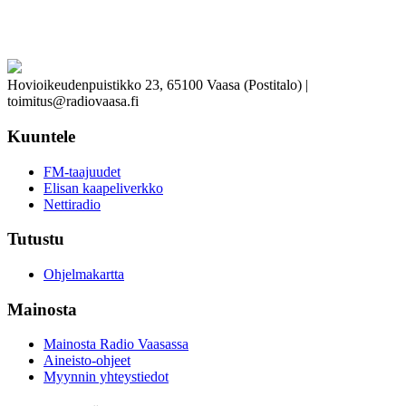
Hovioikeudenpuistikko 23, 65100 Vaasa (Postitalo) |
toimitus@radiovaasa.fi
Kuuntele
FM-taajuudet
Elisan kaapeliverkko
Nettiradio
Tutustu
Ohjelmakartta
Mainosta
Mainosta Radio Vaasassa
Aineisto-ohjeet
Myynnin yhteystiedot