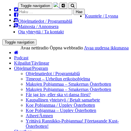
Toggle navigation
Haku:
Kuuntele / Lyssna
Ohjelmatiedot / Programtablå
Mainosta / Annonsera
Ota yhteyttä / Ta kontakt
Toggle navigation
Avaa nettiradio
Öppna webbradio
Avaa uudessa ikkunassa
Podcast
Kilpailut/Tävlingar
Ohjelmat/Program
Ohjelmatiedot / Programtablå
Timeout – Urheilun erikoisohjelma
Makujen Pohjanmaa – Smakernas Österbotten
Makujen Pohjanmaa – Smakernas Österbotten
Får jag lov, eller ska vi dansa först?
Kaupallinen yhteistyö / Betalt samarbete
Koe Pohjanmaa / Upplev Österbotten
Koe Pohjanmaa – Upplev Österbotten
Aiheet/Ämnen
Yrittävä Rannikko-Pohjanmaa! Företagande Kust-
Österbotten!