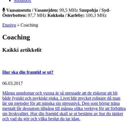
Shoutbox
Vaasanseutu / Vasanejden:
99,5 MHz
Suupohja / Syd-
Österbotten:
97,7 MHz
Kokkola / Karleby:
100,3 MHz
Etusivu
»
Coaching
Coaching
Kaikki artikkelit
Hur ska din framtid se ut?
06.03.2017
Många ungdomar och vuxna är så stressade att de riskerar att bli
både fysiskt och psykiskt sjuka. Livet blir mycket roligare då man
lär sig metoder för att minska sin stressnivå. Den som börjar träna
mentalt får dessutom tillgång till många olika verktyg för att förbättra
sin livskvalitet. Hur din framtid skall se ut bestäms av hur du tänker
och vad du gör och vilka beslut du tar idag.