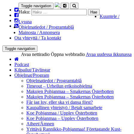
Toggle navigation
Haku:
Kuuntele /
Lyssna
Ohjelmatiedot / Programtablå
Mainosta / Annonsera
Ota yhteyttä / Ta kontakt
Toggle navigation
Avaa nettiradio
Öppna webbradio
Avaa uudessa ikkunassa
Podcast
Kilpailut/Tävlingar
Ohjelmat/Program
Ohjelmatiedot / Programtablå
Timeout – Urheilun erikoisohjelma
Makujen Pohjanmaa – Smakernas Österbotten
Makujen Pohjanmaa – Smakernas Österbotten
Får jag lov, eller ska vi dansa först?
Kaupallinen yhteistyö / Betalt samarbete
Koe Pohjanmaa / Upplev Österbotten
Koe Pohjanmaa – Upplev Österbotten
Aiheet/Ämnen
Yrittävä Rannikko-Pohjanmaa! Företagande Kust-