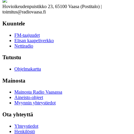
Hovioikeudenpuistikko 23, 65100 Vaasa (Postitalo) |
toimitus@radiovaasa.fi
Kuuntele
FM-taajuudet
Elisan kaapeliverkko
Nettiradio
Tutustu
Ohjelmakartta
Mainosta
Mainosta Radio Vaasassa
Aineisto-ohjeet
Myynnin yhteystiedot
Ota yhteyttä
Yhteystiedot
Henkilöstö