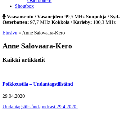
Österbotten!
Shoutbox
Vaasanseutu / Vasanejden:
99,5 MHz
Suupohja / Syd-
Österbotten:
97,7 MHz
Kokkola / Karleby:
100,3 MHz
Etusivu
»
Anne Salovaara-Kero
Anne Salovaara-Kero
Kaikki artikkelit
Poikkeustila – Undantagstillstånd
29.04.2020
Undantagstillstånd-podcast 29.4.2020: