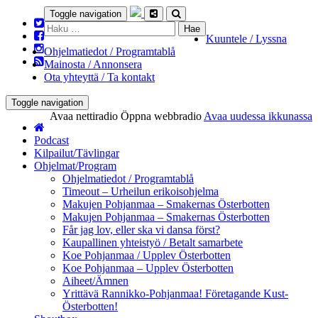
Toggle navigation
Haku:
Kuuntele / Lyssna
Ohjelmatiedot / Programtablå
Mainosta / Annonsera
Ota yhteyttä / Ta kontakt
Toggle navigation
Avaa nettiradio
Öppna webbradio
Avaa uudessa ikkunassa
Podcast
Kilpailut/Tävlingar
Ohjelmat/Program
Ohjelmatiedot / Programtablå
Timeout – Urheilun erikoisohjelma
Makujen Pohjanmaa – Smakernas Österbotten
Makujen Pohjanmaa – Smakernas Österbotten
Får jag lov, eller ska vi dansa först?
Kaupallinen yhteistyö / Betalt samarbete
Koe Pohjanmaa / Upplev Österbotten
Koe Pohjanmaa – Upplev Österbotten
Aiheet/Ämnen
Yrittävä Rannikko-Pohjanmaa! Företagande Kust-
Österbotten!