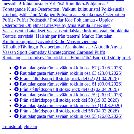
messuilta!
Johtajuustaito
Yrittävä Rannikko-Pohjanmaa!
Företagande Kust-Österbotten!
Vaikutu kulttuurista!
Poikkeustila -
Undantagstillstånd
Makujen Pohjanmaa - Smakernas Österbotten
Puffit / Puffar
Podcastit / Poddar
Koe Pohjanmaa - Upplev
Österbotten
Ohjelmat
Lifestyle by Miia Kahila
Energinen
Vaasanseutu
Lataukset
Vaasanseutulaisia eduskuntavaaliehdokkaita
Teatteri terveisiä! Hälsningar från teatern!
Marko Hautalan
Kulttuurikuppila
Työvinkit
Radio Vaasan vieraana
Kilpailut/Tävlingar
Posiperjantai
Ajankohtaista / Aktuellt
Anvia
Vaasan Sport Gameday
Uncategorized
Carousel
Puffit
Rautalangasta rämisevään rokkiin – Från ståltrådspop till stökig rock
Rautalangasta rämisevään rokkiin osa 67
(20.05.2026)
Rautalangasta rämisevään rokkiin osa 63
(23.04.2026)
Från ståltrådspop till stökig rock del 62
(21.04.2026)
Rautalangasta rämisevään rokkiin osa 61
(09.04.2026)
Från ståltrådspop till stökig rock del 60
(02.04.2026)
Rautalangasta rämisevään rokkiin osa 59
(26.03.2026)
Från ståltrådspop till stökig rock del 58
(19.03.2026)
Rautalangasta rämisevään rokkiin osa 57
(11.03.2026)
Från ståltrådspop till stökig rock del 56
(04.03.2026)
Rautalangasta rämisevään rokkiin osa 55
(26.02.2026)
Tutustu ohjelmaan