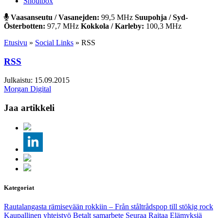
Shoutbox
Vaasanseutu / Vasanejden:
99,5 MHz
Suupohja / Syd-
Österbotten:
97,7 MHz
Kokkola / Karleby:
100,3 MHz
Etusivu
»
Social Links
»
RSS
RSS
Julkaistu: 15.09.2015
Morgan Digital
Jaa artikkeli
Kategoriat
Rautalangasta rämisevään rokkiin – Från ståltrådspop till stökig rock
Kaupallinen yhteistyö Betalt samarbete
Seuraa Raitaa
Elämyksiä