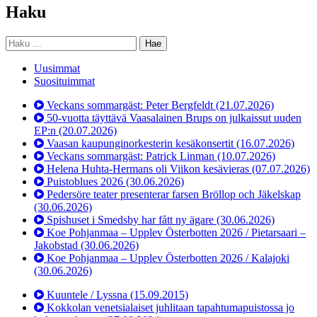
Haku
Haku:
Uusimmat
Suosituimmat
Veckans sommargäst: Peter Bergfeldt
(21.07.2026)
50-vuotta täyttävä Vaasalainen Brups on julkaissut uuden
EP:n
(20.07.2026)
Vaasan kaupunginorkesterin kesäkonsertit
(16.07.2026)
Veckans sommargäst: Patrick Linman
(10.07.2026)
Helena Huhta-Hermans oli Viikon kesävieras
(07.07.2026)
Puistoblues 2026
(30.06.2026)
Pedersöre teater presenterar farsen Bröllop och Jäkelskap
(30.06.2026)
Spishuset i Smedsby har fått ny ägare
(30.06.2026)
Koe Pohjanmaa – Upplev Österbotten 2026 / Pietarsaari –
Jakobstad
(30.06.2026)
Koe Pohjanmaa – Upplev Österbotten 2026 / Kalajoki
(30.06.2026)
Kuuntele / Lyssna
(15.09.2015)
Kokkolan venetsialaiset juhlitaan tapahtumapuistossa jo