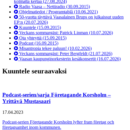
kolmatta kertaa
(27.08.2024)
Radio Vaasa – Nettiradio
(30.09.2015)
Ohjelmatiedot / Programtablå
(10.06.2021)
50-vuotta täyttävä Vaasalainen Brups on julkaissut uuden
EP:n
(20.07.2026)
Kuuntele
(15.09.2015)
Veckans sommargäst: Patrick Linman
(10.07.2026)
Ota yhteyttä
(15.09.2015)
Podcast
(16.09.2015)
Misantropia tekee paluun!
(10.02.2026)
Veckans sommargäst: Peter Bergfeldt
(21.07.2026)
Vaasan kaupunginorkesterin kesäkonsertit
(16.07.2026)
Kuuntele seuraavaksi
Podcast-serien/sarja Företagande Korsholm –
Yrittävä Mustasaari
17.04.2023
Podcast-serien Företagande Korsholm lyfter fram företag och
företagsamhet inom kommunen.