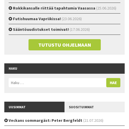
Rokkikansalle riittää tapahtumia Vaasassa
(25.06.2026)
Futishuumaa Vapriikissa!
(23.06.2026)
Sääntöuudistukset toimivat!
(17.06.2026)
TUTUSTU OHJELMAAN
HAKU
Haku:
UUSIMMAT
SUOSITUIMMAT
Veckans sommargäst: Peter Bergfeldt
(21.07.2026)