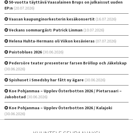
50-vuotta täyttävä Vaasalainen Brups on julkaissut uuden
EP:n
(20.07.2026)
Vaasan kaupunginorkesterin kesäkonsertit
(16.07.2026)
Veckans sommargäst: Patrick Linman
(10.07.2026)
Helena Huhta-Hermans oli Viikon kesävieras
(07.07.2026)
Puistoblues 2026
(30.06.2026)
Pedersöre teater presenterar farsen Bröllop och Jäkelskap
(30.06.2026)
Spishuset i Smedsby har fått ny ägare
(30.06.2026)
Koe Pohjanmaa – Upplev Österbotten 2026 / Pietarsaari –
Jakobstad
(30.06.2026)
Koe Pohjanmaa – Upplev Österbotten 2026 / Kalajoki
(30.06.2026)