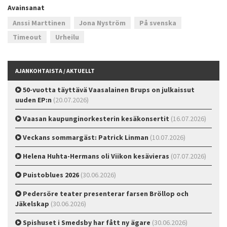
Avainsanat
Anssi Marttinen
Jona Nyström
På svenska
Timeout
Urheilu
AJANKOHTAISTA / AKTUELLT
50-vuotta täyttävä Vaasalainen Brups on julkaissut
uuden EP:n
(20.07.2026)
Vaasan kaupunginorkesterin kesäkonsertit
(16.07.2026)
Veckans sommargäst: Patrick Linman
(10.07.2026)
Helena Huhta-Hermans oli Viikon kesävieras
(07.07.2026)
Puistoblues 2026
(30.06.2026)
Pedersöre teater presenterar farsen Bröllop och
Jäkelskap
(30.06.2026)
Spishuset i Smedsby har fått ny ägare
(30.06.2026)