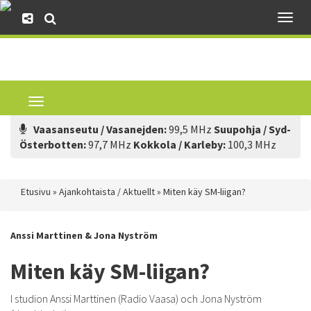
Toggl
naviga
Toggle
navigation
Vaasanseutu / Vasanejden:
99,5 MHz
Suupohja / Syd-
Österbotten:
97,7 MHz
Kokkola / Karleby:
100,3 MHz
Etusivu
»
Ajankohtaista / Aktuellt
»
Miten käy SM-liigan?
Anssi Marttinen & Jona Nyström
Miten käy SM-liigan?
I studion Anssi Marttinen (Radio Vaasa) och Jona Nyström