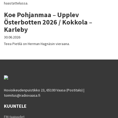
haastattelussa.
Koe Pohjanmaa – Upplev
Österbotten 2026 / Kokkola –
Karleby
30.06.2026
Teea Pietilä on Herman Hagnäsin vieraana.
Hovioikeudenpuistikko 23, 65100 Vaasa (Postitalo) |
toimitus@radiovaasa.fi
KUUNTELE
FM-taajuudet