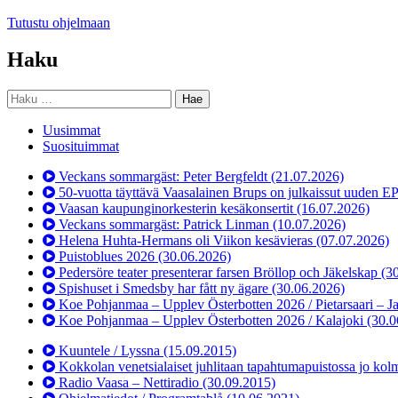
Tutustu ohjelmaan
Haku
Haku:
Uusimmat
Suosituimmat
Veckans sommargäst: Peter Bergfeldt
(21.07.2026)
50-vuotta täyttävä Vaasalainen Brups on julkaissut uuden E
Vaasan kaupunginorkesterin kesäkonsertit
(16.07.2026)
Veckans sommargäst: Patrick Linman
(10.07.2026)
Helena Huhta-Hermans oli Viikon kesävieras
(07.07.2026)
Puistoblues 2026
(30.06.2026)
Pedersöre teater presenterar farsen Bröllop och Jäkelskap
(3
Spishuset i Smedsby har fått ny ägare
(30.06.2026)
Koe Pohjanmaa – Upplev Österbotten 2026 / Pietarsaari – J
Koe Pohjanmaa – Upplev Österbotten 2026 / Kalajoki
(30.0
Kuuntele / Lyssna
(15.09.2015)
Kokkolan venetsialaiset juhlitaan tapahtumapuistossa jo kol
Radio Vaasa – Nettiradio
(30.09.2015)