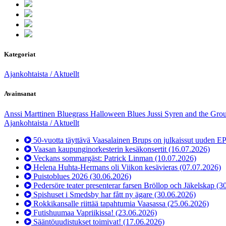
Kategoriat
Ajankohtaista / Aktuellt
Avainsanat
Anssi Marttinen
Bluegrass
Halloween Blues
Jussi Syren and the Gr
Ajankohtaista / Aktuellt
50-vuotta täyttävä Vaasalainen Brups on julkaissut uuden E
Vaasan kaupunginorkesterin kesäkonsertit
(16.07.2026)
Veckans sommargäst: Patrick Linman
(10.07.2026)
Helena Huhta-Hermans oli Viikon kesävieras
(07.07.2026)
Puistoblues 2026
(30.06.2026)
Pedersöre teater presenterar farsen Bröllop och Jäkelskap
(3
Spishuset i Smedsby har fått ny ägare
(30.06.2026)
Rokkikansalle riittää tapahtumia Vaasassa
(25.06.2026)
Futishuumaa Vapriikissa!
(23.06.2026)
Sääntöuudistukset toimivat!
(17.06.2026)