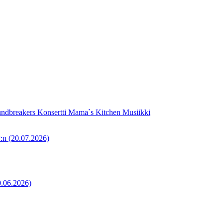
oundbreakers
Konsertti
Mama`s Kitchen
Musiikki
P:n
(20.07.2026)
0.06.2026)