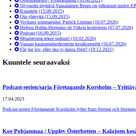
Ohjelmatiedot / Programtablå
(10.06.2021)
50-vuotta täyttävä Vaasalainen Brups on julkaissut uuden E
Kuuntele
(15.09.2015)
Ota yhteyttä
(15.09.2015)
Veckans sommargäst: Patrick Linman
(10.07.2026)
Helena Huhta-Hermans oli Viikon kesävieras
(07.07.2026)
Podcast
(16.09.2015)
Misantropia tekee paluun!
(10.02.2026)
Vaasan kaupunginorkesterin kesäkonsertit
(16.07.2026)
Får jag lov, eller ska vi dansa först?
(19.12.2021)
Kuuntele seuraavaksi
Podcast-serien/sarja Företagande Korsholm – Yrittä
17.04.2023
Podcast-serien Företagande Korsholm lyfter fram företag och föret
Koe Pohjanmaa / Upplev Österbotten – Kalajoen kes