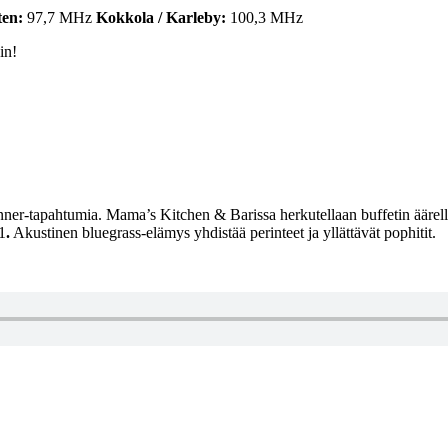
ten:
97,7 MHz
Kokkola / Karleby:
100,3 MHz
in!
r-tapahtumia. Mama’s Kitchen & Barissa herkutellaan buffetin äärellä j
1
.
Akustinen bluegrass-elämys yhdistää perinteet ja yllättävät pophitit.