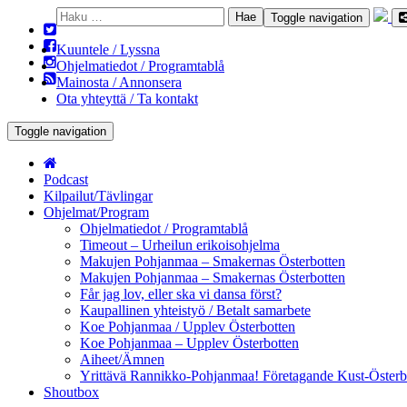
Haku:
Toggle navigation
Kuuntele / Lyssna
Ohjelmatiedot / Programtablå
Mainosta / Annonsera
Ota yhteyttä / Ta kontakt
Toggle navigation
Podcast
Kilpailut/Tävlingar
Ohjelmat/Program
Ohjelmatiedot / Programtablå
Timeout – Urheilun erikoisohjelma
Makujen Pohjanmaa – Smakernas Österbotten
Makujen Pohjanmaa – Smakernas Österbotten
Får jag lov, eller ska vi dansa först?
Kaupallinen yhteistyö / Betalt samarbete
Koe Pohjanmaa / Upplev Österbotten
Koe Pohjanmaa – Upplev Österbotten
Aiheet/Ämnen
Yrittävä Rannikko-Pohjanmaa! Företagande Kust-Österb
Shoutbox