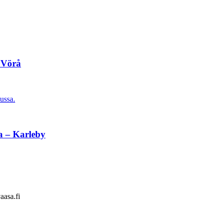
 Vörå
ussa.
a – Karleby
aasa.fi