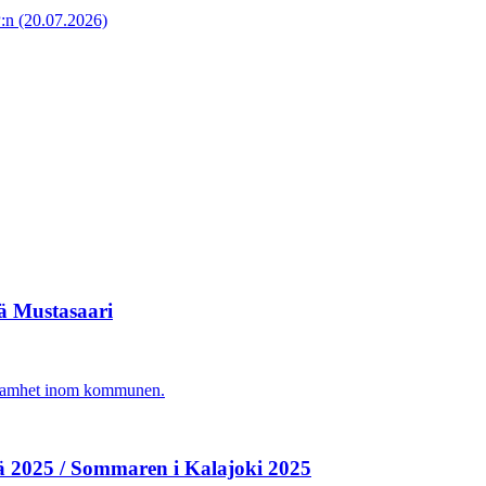
P:n
(20.07.2026)
vä Mustasaari
agsamhet inom kommunen.
ä 2025 / Sommaren i Kalajoki 2025