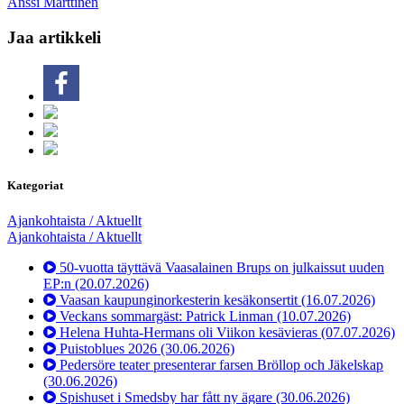
Anssi Marttinen
Jaa artikkeli
Kategoriat
Ajankohtaista / Aktuellt
Ajankohtaista / Aktuellt
50-vuotta täyttävä Vaasalainen Brups on julkaissut uuden
EP:n
(20.07.2026)
Vaasan kaupunginorkesterin kesäkonsertit
(16.07.2026)
Veckans sommargäst: Patrick Linman
(10.07.2026)
Helena Huhta-Hermans oli Viikon kesävieras
(07.07.2026)
Puistoblues 2026
(30.06.2026)
Pedersöre teater presenterar farsen Bröllop och Jäkelskap
(30.06.2026)
Spishuset i Smedsby har fått ny ägare
(30.06.2026)