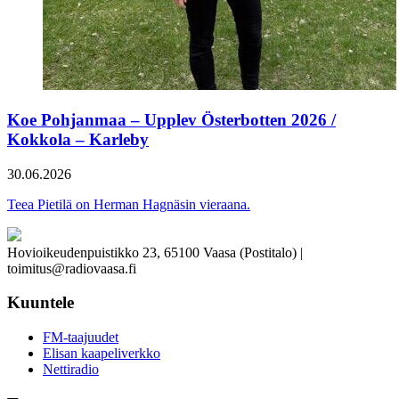
Koe Pohjanmaa – Upplev Österbotten 2026 /
Kokkola – Karleby
30.06.2026
Teea Pietilä on Herman Hagnäsin vieraana.
Hovioikeudenpuistikko 23, 65100 Vaasa (Postitalo) |
toimitus@radiovaasa.fi
Kuuntele
FM-taajuudet
Elisan kaapeliverkko
Nettiradio