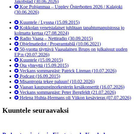
Jakobstad
(30.06.2026)
Koe Pohjanmaa – Upplev Österbotten 2026 / Kalajoki
(30.06.2026)
Kuuntele / Lyssna
(15.09.2015)
Kokkolan venetsialaiset juhlitaan tapahtumapuistossa jo
kolmatta kertaa
(27.08.2024)
Radio Vaasa – Nettiradio
(30.09.2015)
Ohjelmatiedot / Programtablå
(10.06.2021)
50-vuotta täyttävä Vaasalainen Brups on julkaissut uuden
EP:n
(20.07.2026)
Kuuntele
(15.09.2015)
Ota yhteyttä
(15.09.2015)
Veckans sommargäst: Patrick Linman
(10.07.2026)
Podcast
(16.09.2015)
Misantropia tekee paluun!
(10.02.2026)
Vaasan kaupunginorkesterin kesäkonsertit
(16.07.2026)
Veckans sommargäst: Peter Bergfeldt
(21.07.2026)
Helena Huhta-Hermans oli Viikon kesävieras
(07.07.2026)
Kuuntele seuraavaksi