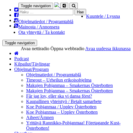
Toggle navigation
Haku:
Kuuntele / Lyssna
Ohjelmatiedot / Programtablå
Mainosta / Annonsera
Ota yhteyttä / Ta kontakt
Toggle navigation
Avaa nettiradio
Öppna webbradio
Avaa uudessa ikkunassa
Podcast
Kilpailut/Tävlingar
Ohjelmat/Program
Ohjelmatiedot / Programtablå
Timeout – Urheilun erikoisohjelma
Makujen Pohjanmaa – Smakernas Österbotten
Makujen Pohjanmaa – Smakernas Österbotten
Får jag lov, eller ska vi dansa först?
Kaupallinen yhteistyö / Betalt samarbete
Koe Pohjanmaa / Upplev Österbotten
Koe Pohjanmaa – Upplev Österbotten
Aiheet/Ämnen
Yrittävä Rannikko-Pohjanmaa! Företagande Kust-
Österbotten!