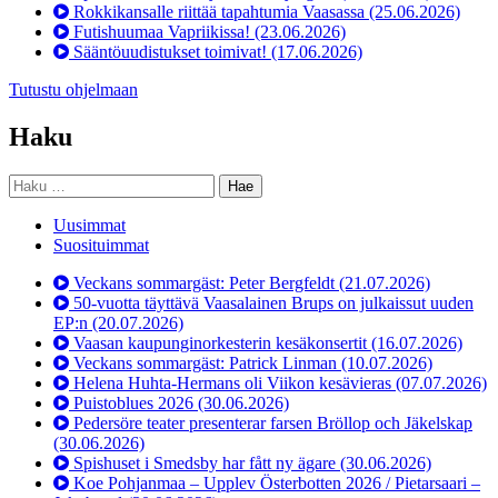
Rokkikansalle riittää tapahtumia Vaasassa
(25.06.2026)
Futishuumaa Vapriikissa!
(23.06.2026)
Sääntöuudistukset toimivat!
(17.06.2026)
Tutustu ohjelmaan
Haku
Haku:
Uusimmat
Suosituimmat
Veckans sommargäst: Peter Bergfeldt
(21.07.2026)
50-vuotta täyttävä Vaasalainen Brups on julkaissut uuden
EP:n
(20.07.2026)
Vaasan kaupunginorkesterin kesäkonsertit
(16.07.2026)
Veckans sommargäst: Patrick Linman
(10.07.2026)
Helena Huhta-Hermans oli Viikon kesävieras
(07.07.2026)
Puistoblues 2026
(30.06.2026)
Pedersöre teater presenterar farsen Bröllop och Jäkelskap
(30.06.2026)
Spishuset i Smedsby har fått ny ägare
(30.06.2026)
Koe Pohjanmaa – Upplev Österbotten 2026 / Pietarsaari –