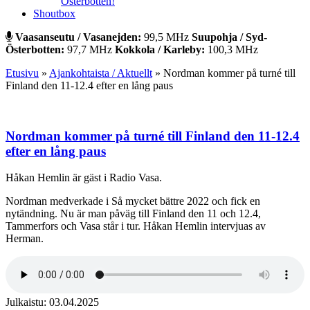
Österbotten!
Shoutbox
Vaasanseutu / Vasanejden:
99,5 MHz
Suupohja / Syd-
Österbotten:
97,7 MHz
Kokkola / Karleby:
100,3 MHz
Etusivu
»
Ajankohtaista / Aktuellt
»
Nordman kommer på turné till
Finland den 11-12.4 efter en lång paus
Nordman kommer på turné till Finland den 11-12.4
efter en lång paus
Håkan Hemlin är gäst i Radio Vasa.
Nordman medverkade i Så mycket bättre 2022 och fick en
nytändning. Nu är man påväg till Finland den 11 och 12.4,
Tammerfors och Vasa står i tur. Håkan Hemlin intervjuas av
Herman.
Julkaistu: 03.04.2025