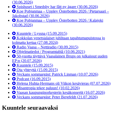
(30.06.2026)
Spishuset i Smedsby har fått ny ägare
(30.06.2026)
Koe Pohjanmaa – Upplev Österbotten 2026 / Pietarsaari –
Jakobstad
(30.06.2026)
Koe Pohjanmaa – Upplev Österbotten 2026 / Kalajoki
(30.06.2026)
Kuuntele / Lyssna
(15.09.2015)
Kokkolan venetsialaiset juhlitaan tapahtumapuistossa jo
kolmatta kertaa
(27.08.2024)
Radio Vaasa – Nettiradio
(30.09.2015)
Ohjelmatiedot / Programtablå
(10.06.2021)
50-vuotta täyttävä Vaasalainen Brups on julkaissut uuden
EP:n
(20.07.2026)
Kuuntele
(15.09.2015)
Ota yhteyttä
(15.09.2015)
Veckans sommargäst: Patrick Linman
(10.07.2026)
Podcast
(16.09.2015)
Helena Huhta-Hermans oli Viikon kesävieras
(07.07.2026)
Misantropia tekee paluun!
(10.02.2026)
Vaasan kaupunginorkesterin kesäkonsertit
(16.07.2026)
Veckans sommargäst: Peter Bergfeldt
(21.07.2026)
Kuuntele seuraavaksi