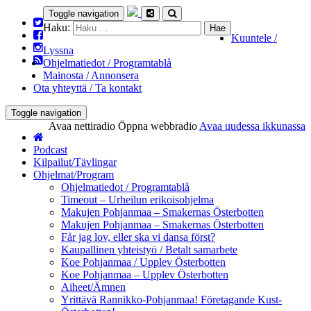
Toggle navigation
Haku:
Kuuntele /
Lyssna
Ohjelmatiedot / Programtablå
Mainosta / Annonsera
Ota yhteyttä / Ta kontakt
Toggle navigation
Avaa nettiradio
Öppna webbradio
Avaa uudessa ikkunassa
Podcast
Kilpailut/Tävlingar
Ohjelmat/Program
Ohjelmatiedot / Programtablå
Timeout – Urheilun erikoisohjelma
Makujen Pohjanmaa – Smakernas Österbotten
Makujen Pohjanmaa – Smakernas Österbotten
Får jag lov, eller ska vi dansa först?
Kaupallinen yhteistyö / Betalt samarbete
Koe Pohjanmaa / Upplev Österbotten
Koe Pohjanmaa – Upplev Österbotten
Aiheet/Ämnen
Yrittävä Rannikko-Pohjanmaa! Företagande Kust-