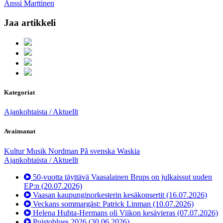
Anssi Marttinen
Jaa artikkeli
Kategoriat
Ajankohtaista / Aktuellt
Avainsanat
Kultur
Musik
Nordman
På svenska
Waskia
Ajankohtaista / Aktuellt
50-vuotta täyttävä Vaasalainen Brups on julkaissut uuden
EP:n
(20.07.2026)
Vaasan kaupunginorkesterin kesäkonsertit
(16.07.2026)
Veckans sommargäst: Patrick Linman
(10.07.2026)
Helena Huhta-Hermans oli Viikon kesävieras
(07.07.2026)
Puistoblues 2026
(30.06.2026)