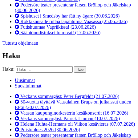
Pedersöre teater presenterar farsen Bröllop och Jäkelskap
(30.06.2026)
Spishuset i Smedsby har fått ny ägare
(30.06.2026)
Rokkikansalle riittää tapahtumia Vaasassa
(25.06.2026)
Futishuumaa Vapriikissa!
(23.06.2026)
Sääntöuudistukset toimivat!
(17.06.2026)
Tutustu ohjelmaan
Haku
Haku:
Uusimmat
Suosituimmat
Veckans sommargäst: Peter Bergfeldt
(21.07.2026)
50-vuotta täyttävä Vaasalainen Brups on julkaissut uuden
EP:n
(20.07.2026)
Vaasan kaupunginorkesterin kesäkonsertit
(16.07.2026)
Veckans sommargäst: Patrick Linman
(10.07.2026)
Helena Huhta-Hermans oli Viikon kesävieras
(07.07.2026)
Puistoblues 2026
(30.06.2026)
Pedersöre teater presenterar farsen Bröllop och Jäkelskap