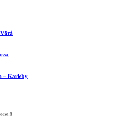
 Vörå
ussa.
a – Karleby
aasa.fi