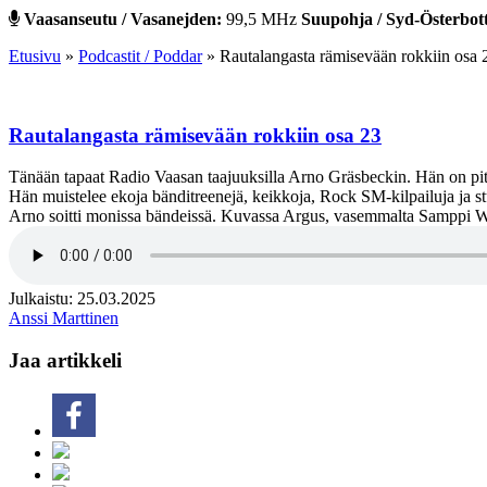
Vaasanseutu / Vasanejden:
99,5 MHz
Suupohja / Syd-Österbot
Etusivu
»
Podcastit / Poddar
»
Rautalangasta rämisevään rokkiin osa 
Rautalangasta rämisevään rokkiin osa 23
Tänään tapaat Radio Vaasan taajuuksilla Arno Gräsbeckin. Hän on pi
Hän muistelee ekoja bänditreenejä, keikkoja, Rock SM-kilpailuja ja s
Arno soitti monissa bändeissä. Kuvassa Argus, vasemmalta Samppi W
Julkaistu: 25.03.2025
Anssi Marttinen
Jaa artikkeli