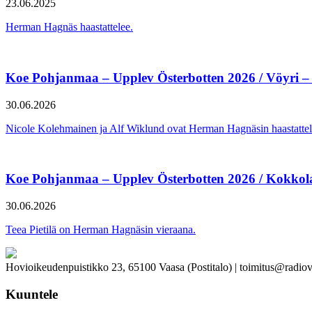
23.06.2025
Herman Hagnäs haastattelee.
Koe Pohjanmaa – Upplev Österbotten 2026 / Vöyri –
30.06.2026
Nicole Kolehmainen ja Alf Wiklund ovat Herman Hagnäsin haastattel
Koe Pohjanmaa – Upplev Österbotten 2026 / Kokkol
30.06.2026
Teea Pietilä on Herman Hagnäsin vieraana.
Hovioikeudenpuistikko 23, 65100 Vaasa (Postitalo) | toimitus@radiov
Kuuntele