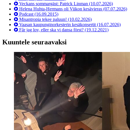
Veckans sommargäst: Patrick Linman
(10.07.2026)
Helena Huhta-Hermans oli Viikon kesävieras
(07.07.2026)
Podcast
(16.09.2015)
Misantropia tekee paluun!
(10.02.2026)
Vaasan kaupunginorkesterin kesäkonsertit
(16.07.2026)
Får jag lov, eller ska vi dansa först?
(19.12.2021)
Kuuntele seuraavaksi