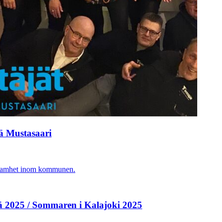
vä Mustasaari
agsamhet inom kommunen.
ä 2025 / Sommaren i Kalajoki 2025