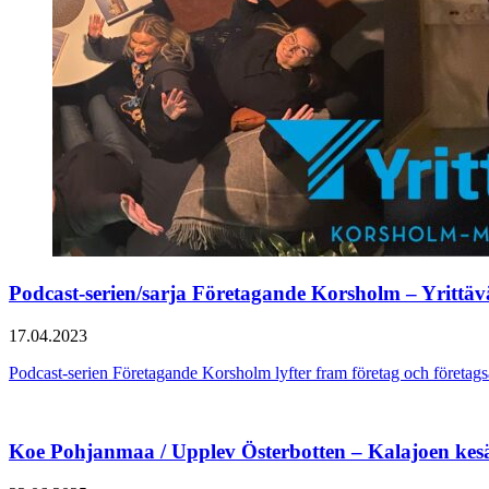
Podcast-serien/sarja Företagande Korsholm – Yrittä
17.04.2023
Podcast-serien Företagande Korsholm lyfter fram företag och föret
Koe Pohjanmaa / Upplev Österbotten – Kalajoen kes