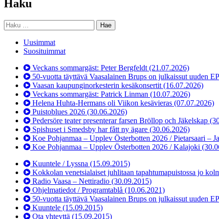
Haku
Haku:
Uusimmat
Suosituimmat
Veckans sommargäst: Peter Bergfeldt
(21.07.2026)
50-vuotta täyttävä Vaasalainen Brups on julkaissut uuden E
Vaasan kaupunginorkesterin kesäkonsertit
(16.07.2026)
Veckans sommargäst: Patrick Linman
(10.07.2026)
Helena Huhta-Hermans oli Viikon kesävieras
(07.07.2026)
Puistoblues 2026
(30.06.2026)
Pedersöre teater presenterar farsen Bröllop och Jäkelskap
(3
Spishuset i Smedsby har fått ny ägare
(30.06.2026)
Koe Pohjanmaa – Upplev Österbotten 2026 / Pietarsaari – J
Koe Pohjanmaa – Upplev Österbotten 2026 / Kalajoki
(30.0
Kuuntele / Lyssna
(15.09.2015)
Kokkolan venetsialaiset juhlitaan tapahtumapuistossa jo kol
Radio Vaasa – Nettiradio
(30.09.2015)
Ohjelmatiedot / Programtablå
(10.06.2021)
50-vuotta täyttävä Vaasalainen Brups on julkaissut uuden E
Kuuntele
(15.09.2015)
Ota yhteyttä
(15.09.2015)