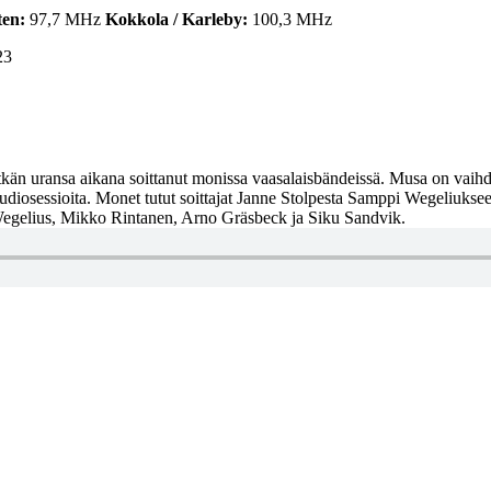
ten:
97,7 MHz
Kokkola / Karleby:
100,3 MHz
23
tkän uransa aikana soittanut monissa vaasalaisbändeissä. Musa on vaih
tudiosessioita. Monet tutut soittajat Janne Stolpesta Samppi Wegeliukse
egelius, Mikko Rintanen, Arno Gräsbeck ja Siku Sandvik.