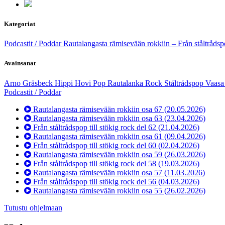
Kategoriat
Podcastit / Poddar
Rautalangasta rämisevään rokkiin – Från ståltrådspo
Avainsanat
Arno Gräsbeck
Hippi Hovi
Pop
Rautalanka
Rock
Ståltrådspop
Vaas
Podcastit / Poddar
Rautalangasta rämisevään rokkiin osa 67
(20.05.2026)
Rautalangasta rämisevään rokkiin osa 63
(23.04.2026)
Från ståltrådspop till stökig rock del 62
(21.04.2026)
Rautalangasta rämisevään rokkiin osa 61
(09.04.2026)
Från ståltrådspop till stökig rock del 60
(02.04.2026)
Rautalangasta rämisevään rokkiin osa 59
(26.03.2026)
Från ståltrådspop till stökig rock del 58
(19.03.2026)
Rautalangasta rämisevään rokkiin osa 57
(11.03.2026)
Från ståltrådspop till stökig rock del 56
(04.03.2026)
Rautalangasta rämisevään rokkiin osa 55
(26.02.2026)
Tutustu ohjelmaan