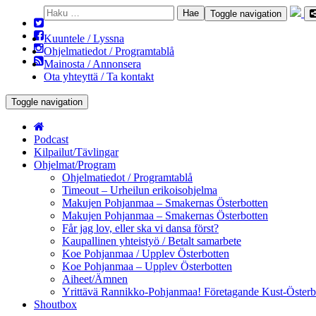
Haku:
Toggle navigation
Kuuntele / Lyssna
Ohjelmatiedot / Programtablå
Mainosta / Annonsera
Ota yhteyttä / Ta kontakt
Toggle navigation
Podcast
Kilpailut/Tävlingar
Ohjelmat/Program
Ohjelmatiedot / Programtablå
Timeout – Urheilun erikoisohjelma
Makujen Pohjanmaa – Smakernas Österbotten
Makujen Pohjanmaa – Smakernas Österbotten
Får jag lov, eller ska vi dansa först?
Kaupallinen yhteistyö / Betalt samarbete
Koe Pohjanmaa / Upplev Österbotten
Koe Pohjanmaa – Upplev Österbotten
Aiheet/Ämnen
Yrittävä Rannikko-Pohjanmaa! Företagande Kust-Österb
Shoutbox