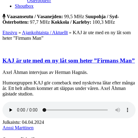
Österbotten!
Shoutbox
Vaasanseutu / Vasanejden:
99,5 MHz
Suupohja / Syd-
Österbotten:
97,7 MHz
Kokkola / Karleby:
100,3 MHz
Etusivu
»
Ajankohtaista / Aktuellt
»
KAJ är ute med en ny låt som
heter ”Firmans Man”
KAJ är ute med en ny låt som heter ”Firmans Man”
Axel Åhman intervjuas av Herman Hagnäs.
Humorgruppen KAJ gör comeback med nyskrivna låtar efter många
år. Ett helt album kommer att släppas under våren. Axel Åhman
gästade studion.
Julkaistu: 04.04.2024
Anssi Marttinen