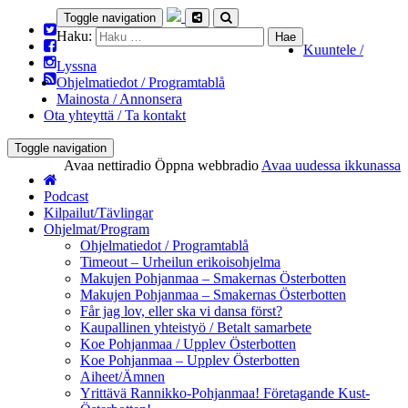
Toggle navigation
Haku:
Kuuntele /
Lyssna
Ohjelmatiedot / Programtablå
Mainosta / Annonsera
Ota yhteyttä / Ta kontakt
Toggle navigation
Avaa nettiradio
Öppna webbradio
Avaa uudessa ikkunassa
Podcast
Kilpailut/Tävlingar
Ohjelmat/Program
Ohjelmatiedot / Programtablå
Timeout – Urheilun erikoisohjelma
Makujen Pohjanmaa – Smakernas Österbotten
Makujen Pohjanmaa – Smakernas Österbotten
Får jag lov, eller ska vi dansa först?
Kaupallinen yhteistyö / Betalt samarbete
Koe Pohjanmaa / Upplev Österbotten
Koe Pohjanmaa – Upplev Österbotten
Aiheet/Ämnen
Yrittävä Rannikko-Pohjanmaa! Företagande Kust-