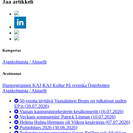
Jaa artikkeli
Kategoriat
Ajankohtaista / Aktuellt
Avainsanat
Humorgruppen KAJ
KAJ
Kultur
På svenska
Österbotten
Ajankohtaista / Aktuellt
50-vuotta täyttävä Vaasalainen Brups on julkaissut uuden
EP:n
(20.07.2026)
Vaasan kaupunginorkesterin kesäkonsertit
(16.07.2026)
Veckans sommargäst: Patrick Linman
(10.07.2026)
Helena Huhta-Hermans oli Viikon kesävieras
(07.07.2026)
Puistoblues 2026
(30.06.2026)
Pedersöre teater presenterar farsen Bröllop och Jäkelskap