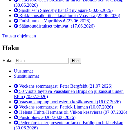
(30.06.2026)
Spishuset i Smedsby har fått ny ägare
(30.06.2026)
Rokkikansalle riittää tapahtumia Vaasassa
(25.06.2026)
Futishuumaa Vapriikissa!
(23.06.2026)
Sääntöuudistukset toimivat!
(17.06.2026)
Tutustu ohjelmaan
Haku
Haku:
Uusimmat
Suosituimmat
Veckans sommargäst: Peter Bergfeldt
(21.07.2026)
50-vuotta täyttävä Vaasalainen Brups on julkaissut uuden
EP:n
(20.07.2026)
Vaasan kaupunginorkesterin kesäkonsertit
(16.07.2026)
Veckans sommargäst: Patrick Linman
(10.07.2026)
Helena Huhta-Hermans oli Viikon kesävieras
(07.07.2026)
Puistoblues 2026
(30.06.2026)
Pedersöre teater presenterar farsen Bröllop och Jäkelskap
(30.06.2026)