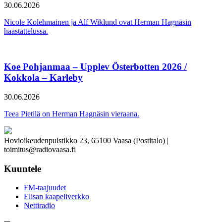
30.06.2026
Nicole Kolehmainen ja Alf Wiklund ovat Herman Hagnäsin
haastattelussa.
Koe Pohjanmaa – Upplev Österbotten 2026 /
Kokkola – Karleby
30.06.2026
Teea Pietilä on Herman Hagnäsin vieraana.
Hovioikeudenpuistikko 23, 65100 Vaasa (Postitalo) |
toimitus@radiovaasa.fi
Kuuntele
FM-taajuudet
Elisan kaapeliverkko
Nettiradio