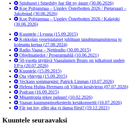
Spishuset i Smedsby har fått ny ägare
(30.06.2026)
Koe Pohjanmaa – Upplev Österbotten 2026 / Pietarsaari –
Jakobstad
(30.06.2026)
Koe Pohjanmaa – Upplev Österbotten 2026 / Kalajoki
(30.06.2026)
Kuuntele / Lyssna
(15.09.2015)
Kokkolan venetsialaiset juhlitaan tapahtumapuistossa jo
kolmatta kertaa
(27.08.2024)
Radio Vaasa – Nettiradio
(30.09.2015)
Ohjelmatiedot / Programtablå
(10.06.2021)
50-vuotta täyttävä Vaasalainen Brups on julkaissut uuden
EP:n
(20.07.2026)
Kuuntele
(15.09.2015)
Ota yhteyttä
(15.09.2015)
Veckans sommargäst: Patrick Linman
(10.07.2026)
Helena Huhta-Hermans oli Viikon kesävieras
(07.07.2026)
Podcast
(16.09.2015)
Misantropia tekee paluun!
(10.02.2026)
Vaasan kaupunginorkesterin kesäkonsertit
(16.07.2026)
Får jag lov, eller ska vi dansa först?
(19.12.2021)
Kuuntele seuraavaksi