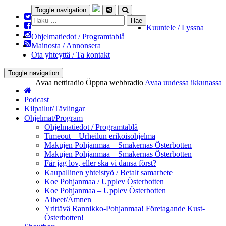
Toggle navigation
Haku:
Kuuntele / Lyssna
Ohjelmatiedot / Programtablå
Mainosta / Annonsera
Ota yhteyttä / Ta kontakt
Toggle navigation
Avaa nettiradio
Öppna webbradio
Avaa uudessa ikkunassa
Podcast
Kilpailut/Tävlingar
Ohjelmat/Program
Ohjelmatiedot / Programtablå
Timeout – Urheilun erikoisohjelma
Makujen Pohjanmaa – Smakernas Österbotten
Makujen Pohjanmaa – Smakernas Österbotten
Får jag lov, eller ska vi dansa först?
Kaupallinen yhteistyö / Betalt samarbete
Koe Pohjanmaa / Upplev Österbotten
Koe Pohjanmaa – Upplev Österbotten
Aiheet/Ämnen
Yrittävä Rannikko-Pohjanmaa! Företagande Kust-
Österbotten!