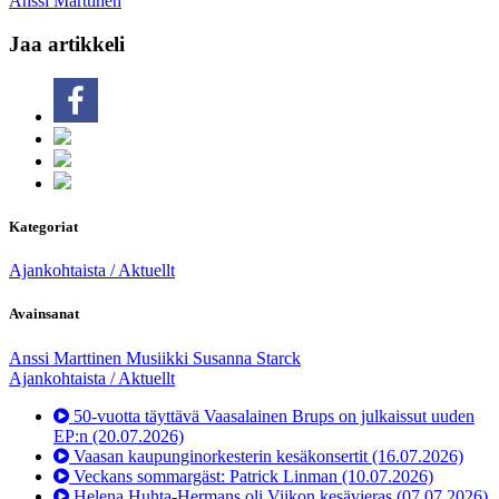
Anssi Marttinen
Jaa artikkeli
Kategoriat
Ajankohtaista / Aktuellt
Avainsanat
Anssi Marttinen
Musiikki
Susanna Starck
Ajankohtaista / Aktuellt
50-vuotta täyttävä Vaasalainen Brups on julkaissut uuden
EP:n
(20.07.2026)
Vaasan kaupunginorkesterin kesäkonsertit
(16.07.2026)
Veckans sommargäst: Patrick Linman
(10.07.2026)
Helena Huhta-Hermans oli Viikon kesävieras
(07.07.2026)