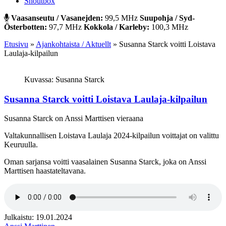
Shoutbox
Vaasanseutu / Vasanejden:
99,5 MHz
Suupohja / Syd-
Österbotten:
97,7 MHz
Kokkola / Karleby:
100,3 MHz
Etusivu
»
Ajankohtaista / Aktuellt
»
Susanna Starck voitti Loistava
Laulaja-kilpailun
Kuvassa: Susanna Starck
Susanna Starck voitti Loistava Laulaja-kilpailun
Susanna Starck on Anssi Marttisen vieraana
Valtakunnallisen Loistava Laulaja 2024-kilpailun voittajat on valittu
Keuruulla.
Oman sarjansa voitti vaasalainen Susanna Starck, joka on Anssi
Marttisen haastateltavana.
Julkaistu: 19.01.2024