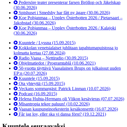
Pedersöre teater presenterar farsen Bröllop och Jäkelskap
(30.06.2026)
Spishuset i Smedsby har fått ny ägare
(30.06.2026)
Koe Pohjanmaa – Upplev Österbotten 2026 / Pietarsaari –
Jakobstad
(30.06.2026)
Koe Pohjanmaa – Upplev Österbotten 2026 / Kalajoki
(30.06.2026)
Kuuntele / Lyssna
(15.09.2015)
Kokkolan venetsialaiset juhlitaan tapahtumapuistossa jo
kolmatta kertaa
(27.08.2024)
Radio Vaasa – Nettiradio
(30.09.2015)
Ohjelmatiedot / Programtablå
(10.06.2021)
50-vuotta täyttävä Vaasalainen Brups on julkaissut uuden
EP:n
(20.07.2026)
Kuuntele
(15.09.2015)
Ota yhteyttä
(15.09.2015)
Veckans sommargäst: Patrick Linman
(10.07.2026)
Podcast
(16.09.2015)
Helena Huhta-Hermans oli Viikon kesävieras
(07.07.2026)
Misantropia tekee paluun!
(10.02.2026)
Vaasan kaupunginorkesterin kesäkonsertit
(16.07.2026)
Får jag lov, eller ska vi dansa först?
(19.12.2021)
Kuuntele seuraavaksi