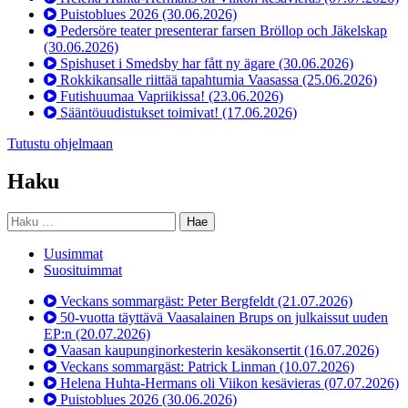
Puistoblues 2026
(30.06.2026)
Pedersöre teater presenterar farsen Bröllop och Jäkelskap
(30.06.2026)
Spishuset i Smedsby har fått ny ägare
(30.06.2026)
Rokkikansalle riittää tapahtumia Vaasassa
(25.06.2026)
Futishuumaa Vapriikissa!
(23.06.2026)
Sääntöuudistukset toimivat!
(17.06.2026)
Tutustu ohjelmaan
Haku
Haku:
Uusimmat
Suosituimmat
Veckans sommargäst: Peter Bergfeldt
(21.07.2026)
50-vuotta täyttävä Vaasalainen Brups on julkaissut uuden
EP:n
(20.07.2026)
Vaasan kaupunginorkesterin kesäkonsertit
(16.07.2026)
Veckans sommargäst: Patrick Linman
(10.07.2026)
Helena Huhta-Hermans oli Viikon kesävieras
(07.07.2026)
Puistoblues 2026
(30.06.2026)