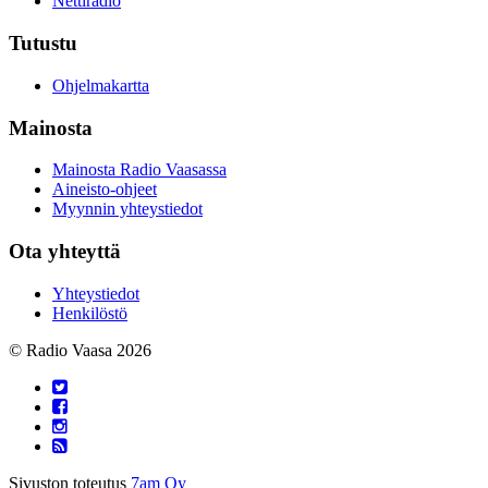
Nettiradio
Tutustu
Ohjelmakartta
Mainosta
Mainosta Radio Vaasassa
Aineisto-ohjeet
Myynnin yhteystiedot
Ota yhteyttä
Yhteystiedot
Henkilöstö
© Radio Vaasa 2026
Sivuston toteutus
7am Oy