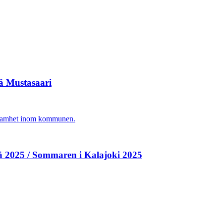
vä Mustasaari
agsamhet inom kommunen.
ä 2025 / Sommaren i Kalajoki 2025