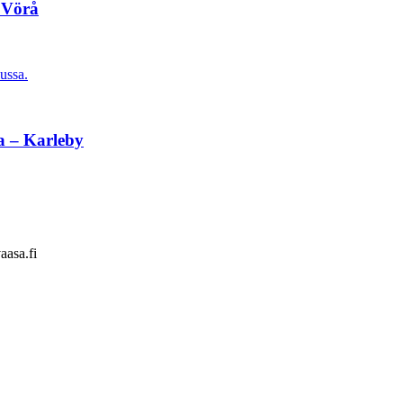
 Vörå
ussa.
a – Karleby
aasa.fi