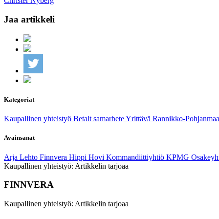
Christer Nyberg
Jaa artikkeli
Kategoriat
Kaupallinen yhteistyö Betalt samarbete
Yrittävä Rannikko-Pohjanmaa
Avainsanat
Arja Lehto
Finnvera
Hippi Hovi
Kommandiittiyhtiö
KPMG
Osakeyh
Kaupallinen yhteistyö: Artikkelin tarjoaa
FINNVERA
Kaupallinen yhteistyö: Artikkelin tarjoaa