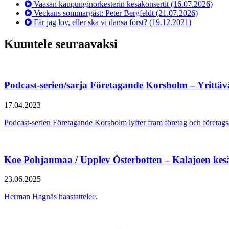
Vaasan kaupunginorkesterin kesäkonsertit
(16.07.2026)
Veckans sommargäst: Peter Bergfeldt
(21.07.2026)
Får jag lov, eller ska vi dansa först?
(19.12.2021)
Kuuntele seuraavaksi
Podcast-serien/sarja Företagande Korsholm – Yrittä
17.04.2023
Podcast-serien Företagande Korsholm lyfter fram företag och föret
Koe Pohjanmaa / Upplev Österbotten – Kalajoen kes
23.06.2025
Herman Hagnäs haastattelee.