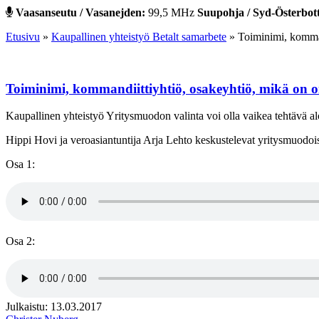
Vaasanseutu / Vasanejden:
99,5 MHz
Suupohja / Syd-Österbot
Etusivu
»
Kaupallinen yhteistyö Betalt samarbete
»
Toiminimi, komman
Toiminimi, kommandiittiyhtiö, osakeyhtiö, mikä on o
Kaupallinen yhteistyö
Yritysmuodon valinta voi olla vaikea tehtävä alo
Hippi Hovi ja veroasiantuntija Arja Lehto keskustelevat yritysmuodoista
Osa 1:
Osa 2:
Julkaistu: 13.03.2017