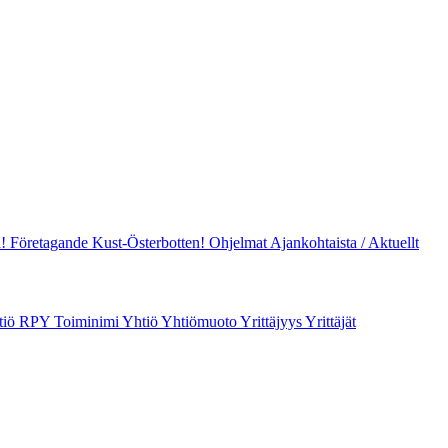
! Företagande Kust-Österbotten!
Ohjelmat
Ajankohtaista / Aktuellt
tiö
RPY
Toiminimi
Yhtiö
Yhtiömuoto
Yrittäjyys
Yrittäjät