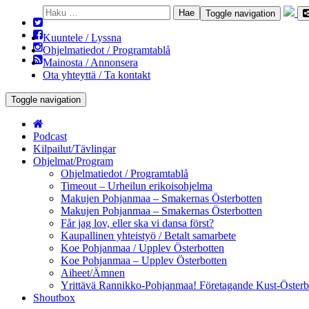
Haku:
Toggle navigation
Kuuntele / Lyssna
Ohjelmatiedot / Programtablå
Mainosta / Annonsera
Ota yhteyttä / Ta kontakt
Toggle navigation
Podcast
Kilpailut/Tävlingar
Ohjelmat/Program
Ohjelmatiedot / Programtablå
Timeout – Urheilun erikoisohjelma
Makujen Pohjanmaa – Smakernas Österbotten
Makujen Pohjanmaa – Smakernas Österbotten
Får jag lov, eller ska vi dansa först?
Kaupallinen yhteistyö / Betalt samarbete
Koe Pohjanmaa / Upplev Österbotten
Koe Pohjanmaa – Upplev Österbotten
Aiheet/Ämnen
Yrittävä Rannikko-Pohjanmaa! Företagande Kust-Österb
Shoutbox