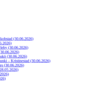
akobstad
(30.06.2026)
6.2026)
rleby
(30.06.2026)
(30.06.2026)
askö
(30.06.2026)
unki – Kristinestad
(30.06.2026)
pes
(30.06.2026)
28.05.2026)
.2026)
026)