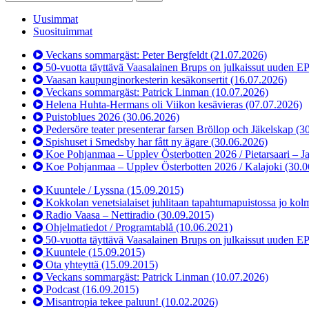
Uusimmat
Suosituimmat
Veckans sommargäst: Peter Bergfeldt
(21.07.2026)
50-vuotta täyttävä Vaasalainen Brups on julkaissut uuden E
Vaasan kaupunginorkesterin kesäkonsertit
(16.07.2026)
Veckans sommargäst: Patrick Linman
(10.07.2026)
Helena Huhta-Hermans oli Viikon kesävieras
(07.07.2026)
Puistoblues 2026
(30.06.2026)
Pedersöre teater presenterar farsen Bröllop och Jäkelskap
(3
Spishuset i Smedsby har fått ny ägare
(30.06.2026)
Koe Pohjanmaa – Upplev Österbotten 2026 / Pietarsaari – J
Koe Pohjanmaa – Upplev Österbotten 2026 / Kalajoki
(30.0
Kuuntele / Lyssna
(15.09.2015)
Kokkolan venetsialaiset juhlitaan tapahtumapuistossa jo kol
Radio Vaasa – Nettiradio
(30.09.2015)
Ohjelmatiedot / Programtablå
(10.06.2021)
50-vuotta täyttävä Vaasalainen Brups on julkaissut uuden E
Kuuntele
(15.09.2015)
Ota yhteyttä
(15.09.2015)
Veckans sommargäst: Patrick Linman
(10.07.2026)
Podcast
(16.09.2015)
Misantropia tekee paluun!
(10.02.2026)