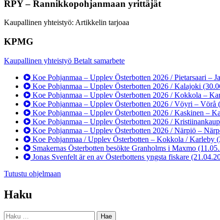
RPY – Rannikkopohjanmaan yrittäjät
Kaupallinen yhteistyö: Artikkelin tarjoaa
KPMG
Kaupallinen yhteistyö Betalt samarbete
Koe Pohjanmaa – Upplev Österbotten 2026 / Pietarsaari – J
Koe Pohjanmaa – Upplev Österbotten 2026 / Kalajoki
(30.0
Koe Pohjanmaa – Upplev Österbotten 2026 / Kokkola – Ka
Koe Pohjanmaa – Upplev Österbotten 2026 / Vöyri – Vörå
Koe Pohjanmaa – Upplev Österbotten 2026 / Kaskinen – K
Koe Pohjanmaa – Upplev Österbotten 2026 / Kristiinankaup
Koe Pohjanmaa – Upplev Österbotten 2026 / Närpiö – När
Koe Pohjanmaa / Upplev Österbotten – Kokkola / Karleby
(
Smakernas Österbotten besökte Granholms i Maxmo
(11.05
Jonas Svenfelt är en av Österbottens yngsta fiskare
(21.04.2
Tutustu ohjelmaan
Haku
Haku: