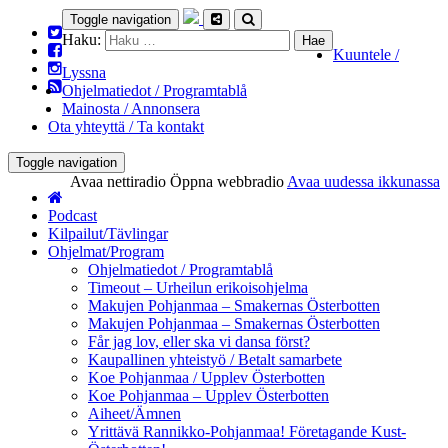
Toggle navigation
Haku:
Kuuntele /
Lyssna
Ohjelmatiedot / Programtablå
Mainosta / Annonsera
Ota yhteyttä / Ta kontakt
Toggle navigation
Avaa nettiradio
Öppna webbradio
Avaa uudessa ikkunassa
Podcast
Kilpailut/Tävlingar
Ohjelmat/Program
Ohjelmatiedot / Programtablå
Timeout – Urheilun erikoisohjelma
Makujen Pohjanmaa – Smakernas Österbotten
Makujen Pohjanmaa – Smakernas Österbotten
Får jag lov, eller ska vi dansa först?
Kaupallinen yhteistyö / Betalt samarbete
Koe Pohjanmaa / Upplev Österbotten
Koe Pohjanmaa – Upplev Österbotten
Aiheet/Ämnen
Yrittävä Rannikko-Pohjanmaa! Företagande Kust-