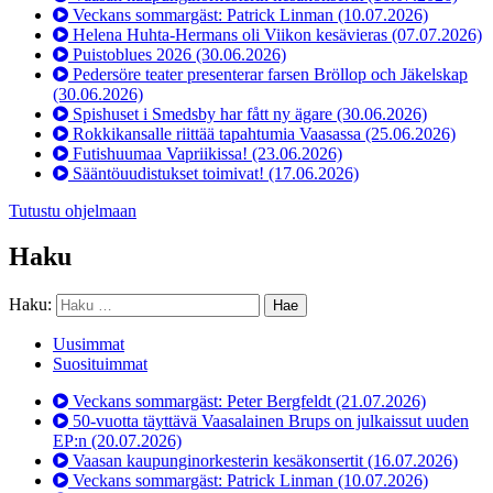
Veckans sommargäst: Patrick Linman
(10.07.2026)
Helena Huhta-Hermans oli Viikon kesävieras
(07.07.2026)
Puistoblues 2026
(30.06.2026)
Pedersöre teater presenterar farsen Bröllop och Jäkelskap
(30.06.2026)
Spishuset i Smedsby har fått ny ägare
(30.06.2026)
Rokkikansalle riittää tapahtumia Vaasassa
(25.06.2026)
Futishuumaa Vapriikissa!
(23.06.2026)
Sääntöuudistukset toimivat!
(17.06.2026)
Tutustu ohjelmaan
Haku
Haku:
Uusimmat
Suosituimmat
Veckans sommargäst: Peter Bergfeldt
(21.07.2026)
50-vuotta täyttävä Vaasalainen Brups on julkaissut uuden
EP:n
(20.07.2026)
Vaasan kaupunginorkesterin kesäkonsertit
(16.07.2026)
Veckans sommargäst: Patrick Linman
(10.07.2026)