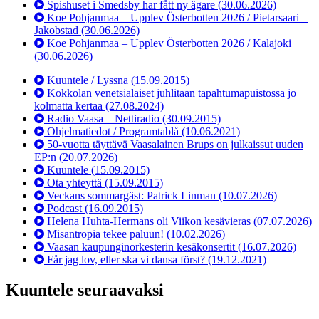
Spishuset i Smedsby har fått ny ägare
(30.06.2026)
Koe Pohjanmaa – Upplev Österbotten 2026 / Pietarsaari –
Jakobstad
(30.06.2026)
Koe Pohjanmaa – Upplev Österbotten 2026 / Kalajoki
(30.06.2026)
Kuuntele / Lyssna
(15.09.2015)
Kokkolan venetsialaiset juhlitaan tapahtumapuistossa jo
kolmatta kertaa
(27.08.2024)
Radio Vaasa – Nettiradio
(30.09.2015)
Ohjelmatiedot / Programtablå
(10.06.2021)
50-vuotta täyttävä Vaasalainen Brups on julkaissut uuden
EP:n
(20.07.2026)
Kuuntele
(15.09.2015)
Ota yhteyttä
(15.09.2015)
Veckans sommargäst: Patrick Linman
(10.07.2026)
Podcast
(16.09.2015)
Helena Huhta-Hermans oli Viikon kesävieras
(07.07.2026)
Misantropia tekee paluun!
(10.02.2026)
Vaasan kaupunginorkesterin kesäkonsertit
(16.07.2026)
Får jag lov, eller ska vi dansa först?
(19.12.2021)
Kuuntele seuraavaksi