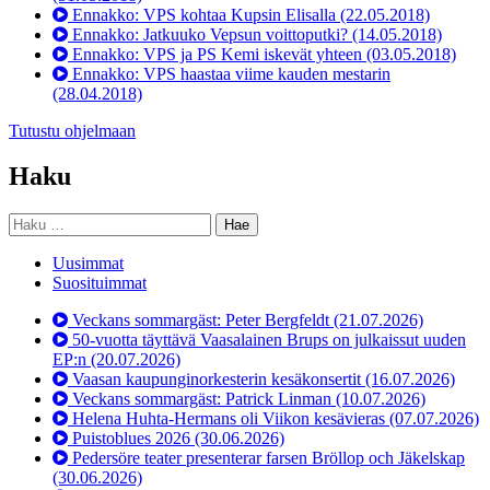
Ennakko: VPS kohtaa Kupsin Elisalla
(22.05.2018)
Ennakko: Jatkuuko Vepsun voittoputki?
(14.05.2018)
Ennakko: VPS ja PS Kemi iskevät yhteen
(03.05.2018)
Ennakko: VPS haastaa viime kauden mestarin
(28.04.2018)
Tutustu ohjelmaan
Haku
Haku:
Uusimmat
Suosituimmat
Veckans sommargäst: Peter Bergfeldt
(21.07.2026)
50-vuotta täyttävä Vaasalainen Brups on julkaissut uuden
EP:n
(20.07.2026)
Vaasan kaupunginorkesterin kesäkonsertit
(16.07.2026)
Veckans sommargäst: Patrick Linman
(10.07.2026)
Helena Huhta-Hermans oli Viikon kesävieras
(07.07.2026)
Puistoblues 2026
(30.06.2026)
Pedersöre teater presenterar farsen Bröllop och Jäkelskap
(30.06.2026)