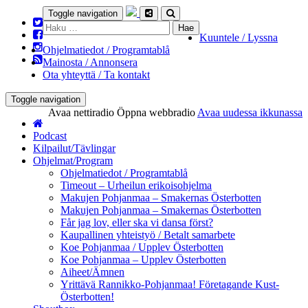
Toggle navigation
Haku:
Kuuntele / Lyssna
Ohjelmatiedot / Programtablå
Mainosta / Annonsera
Ota yhteyttä / Ta kontakt
Toggle navigation
Avaa nettiradio
Öppna webbradio
Avaa uudessa ikkunassa
Podcast
Kilpailut/Tävlingar
Ohjelmat/Program
Ohjelmatiedot / Programtablå
Timeout – Urheilun erikoisohjelma
Makujen Pohjanmaa – Smakernas Österbotten
Makujen Pohjanmaa – Smakernas Österbotten
Får jag lov, eller ska vi dansa först?
Kaupallinen yhteistyö / Betalt samarbete
Koe Pohjanmaa / Upplev Österbotten
Koe Pohjanmaa – Upplev Österbotten
Aiheet/Ämnen
Yrittävä Rannikko-Pohjanmaa! Företagande Kust-
Österbotten!