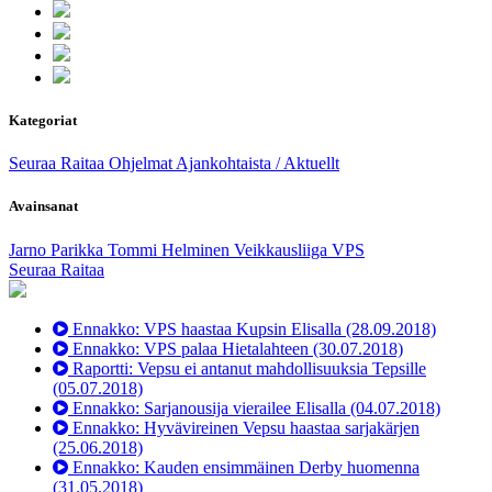
Kategoriat
Seuraa Raitaa
Ohjelmat
Ajankohtaista / Aktuellt
Avainsanat
Jarno Parikka
Tommi Helminen
Veikkausliiga
VPS
Seuraa Raitaa
Ennakko: VPS haastaa Kupsin Elisalla
(28.09.2018)
Ennakko: VPS palaa Hietalahteen
(30.07.2018)
Raportti: Vepsu ei antanut mahdollisuuksia Tepsille
(05.07.2018)
Ennakko: Sarjanousija vierailee Elisalla
(04.07.2018)
Ennakko: Hyvävireinen Vepsu haastaa sarjakärjen
(25.06.2018)
Ennakko: Kauden ensimmäinen Derby huomenna
(31.05.2018)