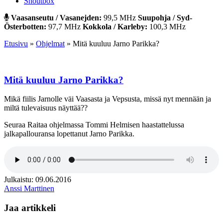
Shoutbox
Vaasanseutu / Vasanejden:
99,5 MHz
Suupohja / Syd-
Österbotten:
97,7 MHz
Kokkola / Karleby:
100,3 MHz
Etusivu
»
Ohjelmat
»
Mitä kuuluu Jarno Parikka?
Mitä kuuluu Jarno Parikka?
Mikä fiilis Jarnolle väi Vaasasta ja Vepsusta, missä nyt mennään ja
miltä tulevaisuus näyttää??
Seuraa Raitaa ohjelmassa Tommi Helmisen haastattelussa
jalkapallouransa lopettanut Jarno Parikka.
Julkaistu: 09.06.2016
Anssi Marttinen
Jaa artikkeli