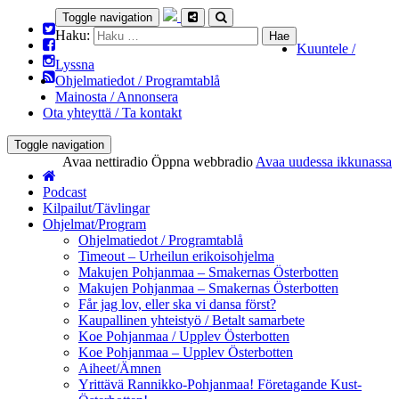
Toggle navigation
Haku:
Kuuntele /
Lyssna
Ohjelmatiedot / Programtablå
Mainosta / Annonsera
Ota yhteyttä / Ta kontakt
Toggle navigation
Avaa nettiradio
Öppna webbradio
Avaa uudessa ikkunassa
Podcast
Kilpailut/Tävlingar
Ohjelmat/Program
Ohjelmatiedot / Programtablå
Timeout – Urheilun erikoisohjelma
Makujen Pohjanmaa – Smakernas Österbotten
Makujen Pohjanmaa – Smakernas Österbotten
Får jag lov, eller ska vi dansa först?
Kaupallinen yhteistyö / Betalt samarbete
Koe Pohjanmaa / Upplev Österbotten
Koe Pohjanmaa – Upplev Österbotten
Aiheet/Ämnen
Yrittävä Rannikko-Pohjanmaa! Företagande Kust-