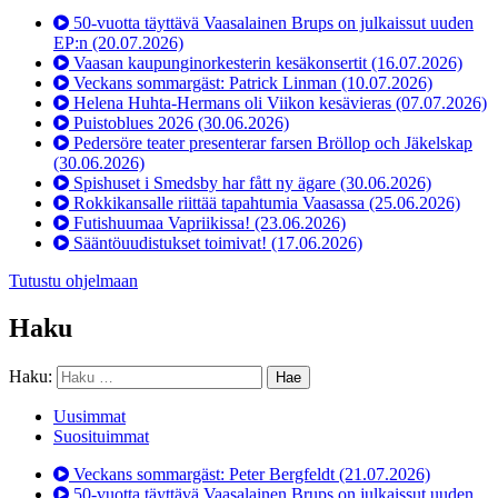
50-vuotta täyttävä Vaasalainen Brups on julkaissut uuden
EP:n
(20.07.2026)
Vaasan kaupunginorkesterin kesäkonsertit
(16.07.2026)
Veckans sommargäst: Patrick Linman
(10.07.2026)
Helena Huhta-Hermans oli Viikon kesävieras
(07.07.2026)
Puistoblues 2026
(30.06.2026)
Pedersöre teater presenterar farsen Bröllop och Jäkelskap
(30.06.2026)
Spishuset i Smedsby har fått ny ägare
(30.06.2026)
Rokkikansalle riittää tapahtumia Vaasassa
(25.06.2026)
Futishuumaa Vapriikissa!
(23.06.2026)
Sääntöuudistukset toimivat!
(17.06.2026)
Tutustu ohjelmaan
Haku
Haku:
Uusimmat
Suosituimmat
Veckans sommargäst: Peter Bergfeldt
(21.07.2026)
50-vuotta täyttävä Vaasalainen Brups on julkaissut uuden