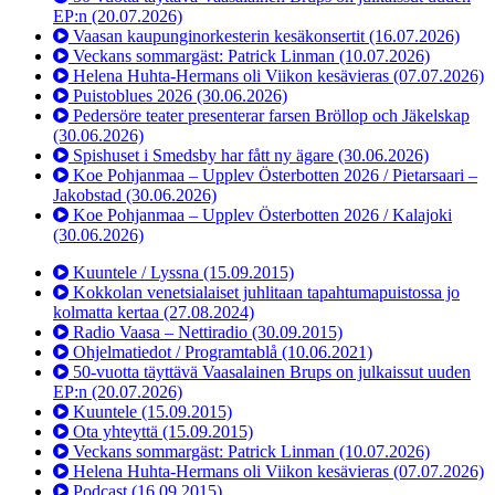
EP:n
(20.07.2026)
Vaasan kaupunginorkesterin kesäkonsertit
(16.07.2026)
Veckans sommargäst: Patrick Linman
(10.07.2026)
Helena Huhta-Hermans oli Viikon kesävieras
(07.07.2026)
Puistoblues 2026
(30.06.2026)
Pedersöre teater presenterar farsen Bröllop och Jäkelskap
(30.06.2026)
Spishuset i Smedsby har fått ny ägare
(30.06.2026)
Koe Pohjanmaa – Upplev Österbotten 2026 / Pietarsaari –
Jakobstad
(30.06.2026)
Koe Pohjanmaa – Upplev Österbotten 2026 / Kalajoki
(30.06.2026)
Kuuntele / Lyssna
(15.09.2015)
Kokkolan venetsialaiset juhlitaan tapahtumapuistossa jo
kolmatta kertaa
(27.08.2024)
Radio Vaasa – Nettiradio
(30.09.2015)
Ohjelmatiedot / Programtablå
(10.06.2021)
50-vuotta täyttävä Vaasalainen Brups on julkaissut uuden
EP:n
(20.07.2026)
Kuuntele
(15.09.2015)
Ota yhteyttä
(15.09.2015)
Veckans sommargäst: Patrick Linman
(10.07.2026)
Helena Huhta-Hermans oli Viikon kesävieras
(07.07.2026)
Podcast
(16.09.2015)