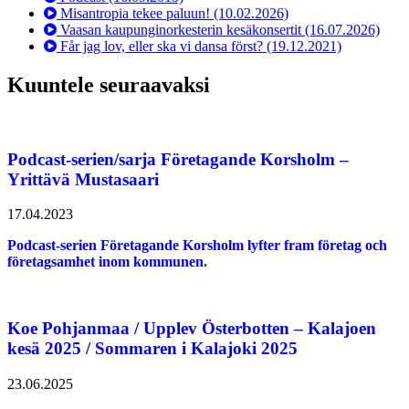
Misantropia tekee paluun!
(10.02.2026)
Vaasan kaupunginorkesterin kesäkonsertit
(16.07.2026)
Får jag lov, eller ska vi dansa först?
(19.12.2021)
Kuuntele seuraavaksi
Podcast-serien/sarja Företagande Korsholm –
Yrittävä Mustasaari
17.04.2023
Podcast-serien Företagande Korsholm lyfter fram företag och
företagsamhet inom kommunen.
Koe Pohjanmaa / Upplev Österbotten – Kalajoen
kesä 2025 / Sommaren i Kalajoki 2025
23.06.2025