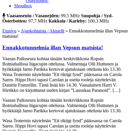
Österbotten!
Shoutbox
Vaasanseutu / Vasanejden:
99,5 MHz
Suupohja / Syd-
Österbotten:
97,7 MHz
Kokkola / Karleby:
100,3 MHz
Etusivu
»
Ajankohtaista / Aktuellt
»
Ennakkotunnelmia illan Vepsun
matsista!
Ennakkotunnelmia illan Vepsun matsista!
Vaasan Palloseura kohtaa tänään keskiviikkona Ropsin
Botniahallissa liigacupin ottelussa. Valmentaja Olli Huttunen ja
hyökkääjä Jarno Parikka kertovat ajatuksiaan ottelusta klo 13.30.
Wasa Teaternin näytelmän ”Ett riktigt fynd” pääosassa on Carola
Saren. Hippi Hovi tapasi Carolan ja useita rooleja näyttelevän
Daniela Franzellin. Tästä lisää klo 14.30. Vaasalainen Harri V.
Hietikko on kirjoittanut uuden kirjan ”Lausukaa Paranoid”. […]
Vaasan Palloseura kohtaa tänään keskiviikkona Ropsin
Botniahallissa liigacupin ottelussa. Valmentaja Olli Huttunen ja
hyökkääjä Jarno Parikka kertovat ajatuksiaan ottelusta klo 13.30.
Wasa Teaternin näytelmän ”Ett riktigt fynd” pääosassa on Carola
Saren. Hippi Hovi tapasi Carolan ja useita rooleja näyttelevän