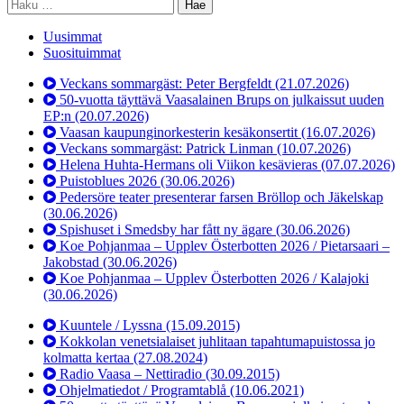
Haku:
Uusimmat
Suosituimmat
Veckans sommargäst: Peter Bergfeldt
(21.07.2026)
50-vuotta täyttävä Vaasalainen Brups on julkaissut uuden
EP:n
(20.07.2026)
Vaasan kaupunginorkesterin kesäkonsertit
(16.07.2026)
Veckans sommargäst: Patrick Linman
(10.07.2026)
Helena Huhta-Hermans oli Viikon kesävieras
(07.07.2026)
Puistoblues 2026
(30.06.2026)
Pedersöre teater presenterar farsen Bröllop och Jäkelskap
(30.06.2026)
Spishuset i Smedsby har fått ny ägare
(30.06.2026)
Koe Pohjanmaa – Upplev Österbotten 2026 / Pietarsaari –
Jakobstad
(30.06.2026)
Koe Pohjanmaa – Upplev Österbotten 2026 / Kalajoki
(30.06.2026)
Kuuntele / Lyssna
(15.09.2015)
Kokkolan venetsialaiset juhlitaan tapahtumapuistossa jo
kolmatta kertaa
(27.08.2024)
Radio Vaasa – Nettiradio
(30.09.2015)
Ohjelmatiedot / Programtablå
(10.06.2021)