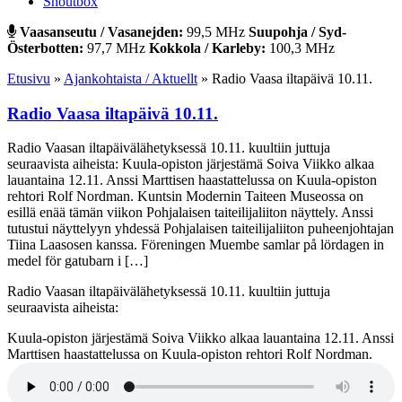
Shoutbox
Vaasanseutu / Vasanejden:
99,5 MHz
Suupohja / Syd-
Österbotten:
97,7 MHz
Kokkola / Karleby:
100,3 MHz
Etusivu
»
Ajankohtaista / Aktuellt
»
Radio Vaasa iltapäivä 10.11.
Radio Vaasa iltapäivä 10.11.
Radio Vaasan iltapäivälähetyksessä 10.11. kuultiin juttuja
seuraavista aiheista: Kuula-opiston järjestämä Soiva Viikko alkaa
lauantaina 12.11. Anssi Marttisen haastattelussa on Kuula-opiston
rehtori Rolf Nordman. Kuntsin Modernin Taiteen Museossa on
esillä enää tämän viikon Pohjalaisen taiteilijaliiton näyttely. Anssi
tutustui näyttelyyn yhdessä Pohjalaisen taiteilijaliiton puheenjohtajan
Tiina Laasosen kanssa. Föreningen Muembe samlar på lördagen in
medel för gatubarn i […]
Radio Vaasan iltapäivälähetyksessä 10.11. kuultiin juttuja
seuraavista aiheista:
Kuula-opiston järjestämä Soiva Viikko alkaa lauantaina 12.11. Anssi
Marttisen haastattelussa on Kuula-opiston rehtori Rolf Nordman.