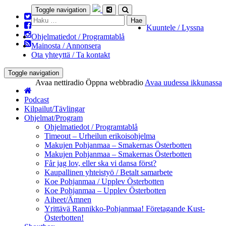
Toggle navigation
Haku:
Kuuntele / Lyssna
Ohjelmatiedot / Programtablå
Mainosta / Annonsera
Ota yhteyttä / Ta kontakt
Toggle navigation
Avaa nettiradio
Öppna webbradio
Avaa uudessa ikkunassa
Podcast
Kilpailut/Tävlingar
Ohjelmat/Program
Ohjelmatiedot / Programtablå
Timeout – Urheilun erikoisohjelma
Makujen Pohjanmaa – Smakernas Österbotten
Makujen Pohjanmaa – Smakernas Österbotten
Får jag lov, eller ska vi dansa först?
Kaupallinen yhteistyö / Betalt samarbete
Koe Pohjanmaa / Upplev Österbotten
Koe Pohjanmaa – Upplev Österbotten
Aiheet/Ämnen
Yrittävä Rannikko-Pohjanmaa! Företagande Kust-
Österbotten!