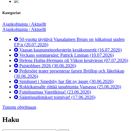
Kategoriat
Ajankohtaista / Aktuellt
Ajankohtaista / Aktuellt
50-vuotta täyttävä Vaasalainen Brups on julkaissut uuden
EP:n
(20.07.2026)
Vaasan kaupunginorkesterin kesäkonsertit
(16.07.2026)
Veckans sommargäst: Patrick Linman
(10.07.2026)
Helena Huhta-Hermans oli Viikon kesävieras
(07.07.2026)
Puistoblues 2026
(30.06.2026)
Pedersöre teater presenterar farsen Bröllop och Jäkelskap
(30.06.2026)
Spishuset i Smedsby har fått ny ägare
(30.06.2026)
Rokkikansalle riittää tapahtumia Vaasassa
(25.06.2026)
Futishuumaa Vapriikissa!
(23.06.2026)
Sääntöuudistukset toimivat!
(17.06.2026)
Tutustu ohjelmaan
Haku