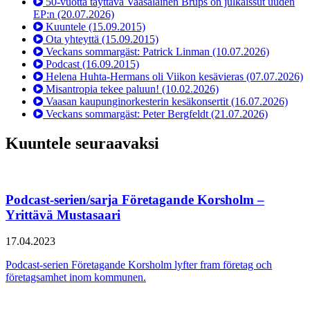
50-vuotta täyttävä Vaasalainen Brups on julkaissut uuden
EP:n
(20.07.2026)
Kuuntele
(15.09.2015)
Ota yhteyttä
(15.09.2015)
Veckans sommargäst: Patrick Linman
(10.07.2026)
Podcast
(16.09.2015)
Helena Huhta-Hermans oli Viikon kesävieras
(07.07.2026)
Misantropia tekee paluun!
(10.02.2026)
Vaasan kaupunginorkesterin kesäkonsertit
(16.07.2026)
Veckans sommargäst: Peter Bergfeldt
(21.07.2026)
Kuuntele seuraavaksi
Podcast-serien/sarja Företagande Korsholm –
Yrittävä Mustasaari
17.04.2023
Podcast-serien Företagande Korsholm lyfter fram företag och
företagsamhet inom kommunen.