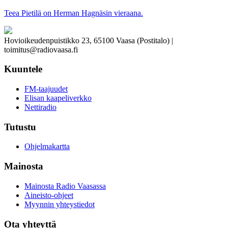
Teea Pietilä on Herman Hagnäsin vieraana.
Hovioikeudenpuistikko 23, 65100 Vaasa (Postitalo) |
toimitus@radiovaasa.fi
Kuuntele
FM-taajuudet
Elisan kaapeliverkko
Nettiradio
Tutustu
Ohjelmakartta
Mainosta
Mainosta Radio Vaasassa
Aineisto-ohjeet
Myynnin yhteystiedot
Ota yhteyttä