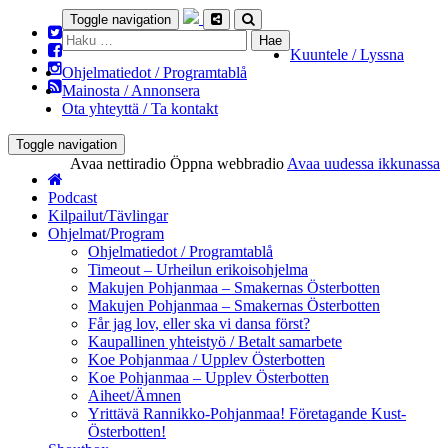
Toggle navigation
Haku:
Kuuntele / Lyssna
Ohjelmatiedot / Programtablå
Mainosta / Annonsera
Ota yhteyttä / Ta kontakt
Toggle navigation
Avaa nettiradio
Öppna webbradio
Avaa uudessa ikkunassa
Podcast
Kilpailut/Tävlingar
Ohjelmat/Program
Ohjelmatiedot / Programtablå
Timeout – Urheilun erikoisohjelma
Makujen Pohjanmaa – Smakernas Österbotten
Makujen Pohjanmaa – Smakernas Österbotten
Får jag lov, eller ska vi dansa först?
Kaupallinen yhteistyö / Betalt samarbete
Koe Pohjanmaa / Upplev Österbotten
Koe Pohjanmaa – Upplev Österbotten
Aiheet/Ämnen
Yrittävä Rannikko-Pohjanmaa! Företagande Kust-
Österbotten!