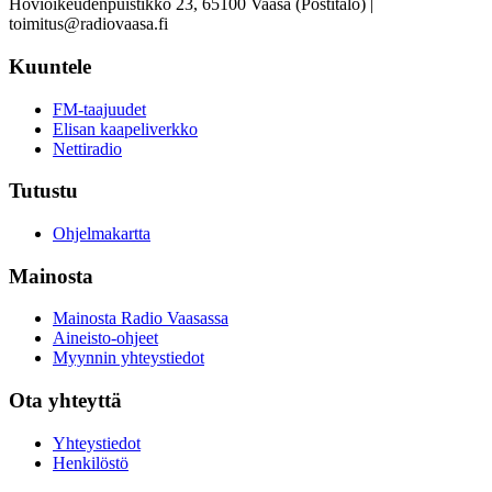
Hovioikeudenpuistikko 23, 65100 Vaasa (Postitalo) |
toimitus@radiovaasa.fi
Kuuntele
FM-taajuudet
Elisan kaapeliverkko
Nettiradio
Tutustu
Ohjelmakartta
Mainosta
Mainosta Radio Vaasassa
Aineisto-ohjeet
Myynnin yhteystiedot
Ota yhteyttä
Yhteystiedot
Henkilöstö