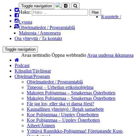
Toggle navigation
Haku:
Kuuntele /
Lyssna
Ohjelmatiedot / Programtablå
Mainosta / Annonsera
Ota yhteyttä / Ta kontakt
Toggle navigation
Avaa nettiradio
Öppna webbradio
Avaa uudessa ikkunassa
Podcast
Kilpailut/Tävlingar
Ohjelmat/Program
Ohjelmatiedot / Programtablå
Timeout – Urheilun erikoisohjelma
Makujen Pohjanmaa – Smakernas Österbotten
Makujen Pohjanmaa – Smakernas Österbotten
Får jag lov, eller ska vi dansa först?
Kaupallinen yhteistyö / Betalt samarbete
Koe Pohjanmaa / Upplev Österbotten
Koe Pohjanmaa – Upplev Österbotten
Aiheet/Ämnen
Yrittävä Rannikko-Pohjanmaa! Företagande Kust-