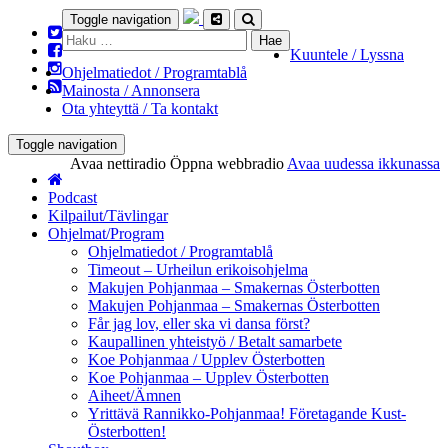
Toggle navigation
Haku:
Kuuntele / Lyssna
Ohjelmatiedot / Programtablå
Mainosta / Annonsera
Ota yhteyttä / Ta kontakt
Toggle navigation
Avaa nettiradio
Öppna webbradio
Avaa uudessa ikkunassa
Podcast
Kilpailut/Tävlingar
Ohjelmat/Program
Ohjelmatiedot / Programtablå
Timeout – Urheilun erikoisohjelma
Makujen Pohjanmaa – Smakernas Österbotten
Makujen Pohjanmaa – Smakernas Österbotten
Får jag lov, eller ska vi dansa först?
Kaupallinen yhteistyö / Betalt samarbete
Koe Pohjanmaa / Upplev Österbotten
Koe Pohjanmaa – Upplev Österbotten
Aiheet/Ämnen
Yrittävä Rannikko-Pohjanmaa! Företagande Kust-
Österbotten!