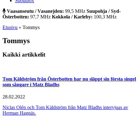
Shoutbox
Vaasanseutu / Vasanejden:
99,5 MHz
Suupohja / Syd-
Österbotten:
97,7 MHz
Kokkola / Karleby:
100,3 MHz
Etusivu
»
Tommys
Tommys
Kaikki artikkelit
Tom Käldström från Österbotten har nu släppt sin första singel
som sångare i Matz Bladhs
28.02.2022
Niclas Olén och Tom Käldström från Matz Bladhs intervjuas av
Herman Hagnäs.