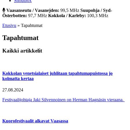
Shoutbox
Vaasanseutu / Vasanejden:
99,5 MHz
Suupohja / Syd-
Österbotten:
97,7 MHz
Kokkola / Karleby:
100,3 MHz
Etusivu
»
Tapahtumat
Tapahtumat
Kaikki artikkelit
Kokkolan venetsialaiset juhlitaan tapahtumapuistossa jo
kolmatta kertaa
27.08.2024
Festivaalijohtaja Jaki Silvennoinen on Herman Hagnäsin vieraana.
Kuorofestivaalit alkavat Vaasassa