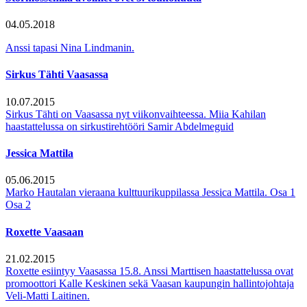
04.05.2018
Anssi tapasi Nina Lindmanin.
Sirkus Tähti Vaasassa
10.07.2015
Sirkus Tähti on Vaasassa nyt viikonvaihteessa. Miia Kahilan
haastattelussa on sirkustirehtööri Samir Abdelmeguid
Jessica Mattila
05.06.2015
Marko Hautalan vieraana kulttuurikuppilassa Jessica Mattila. Osa 1
Osa 2
Roxette Vaasaan
21.02.2015
Roxette esiintyy Vaasassa 15.8. Anssi Marttisen haastattelussa ovat
promoottori Kalle Keskinen sekä Vaasan kaupungin hallintojohtaja
Veli-Matti Laitinen.