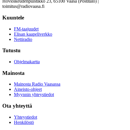
Hovioikeudenpuistikko 23, 65100 Vaasa (Postitalo) |
toimitus@radiovaasa.fi
Kuuntele
FM-taajuudet
Elisan kaapeliverkko
Nettiradio
Tutustu
Ohjelmakartta
Mainosta
Mainosta Radio Vaasassa
Aineisto-ohjeet
Myynnin yhteystiedot
Ota yhteyttä
Yhteystiedot
Henkilöstö