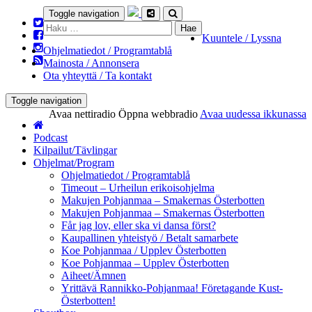
Toggle navigation
Haku:
Kuuntele / Lyssna
Ohjelmatiedot / Programtablå
Mainosta / Annonsera
Ota yhteyttä / Ta kontakt
Toggle navigation
Avaa nettiradio
Öppna webbradio
Avaa uudessa ikkunassa
Podcast
Kilpailut/Tävlingar
Ohjelmat/Program
Ohjelmatiedot / Programtablå
Timeout – Urheilun erikoisohjelma
Makujen Pohjanmaa – Smakernas Österbotten
Makujen Pohjanmaa – Smakernas Österbotten
Får jag lov, eller ska vi dansa först?
Kaupallinen yhteistyö / Betalt samarbete
Koe Pohjanmaa / Upplev Österbotten
Koe Pohjanmaa – Upplev Österbotten
Aiheet/Ämnen
Yrittävä Rannikko-Pohjanmaa! Företagande Kust-
Österbotten!