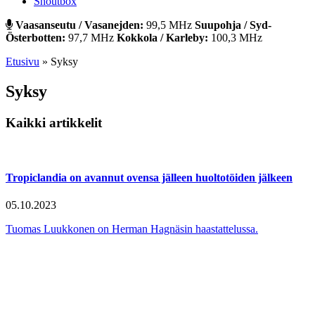
Shoutbox
Vaasanseutu / Vasanejden:
99,5 MHz
Suupohja / Syd-
Österbotten:
97,7 MHz
Kokkola / Karleby:
100,3 MHz
Etusivu
»
Syksy
Syksy
Kaikki artikkelit
Tropiclandia on avannut ovensa jälleen huoltotöiden jälkeen
05.10.2023
Tuomas Luukkonen on Herman Hagnäsin haastattelussa.