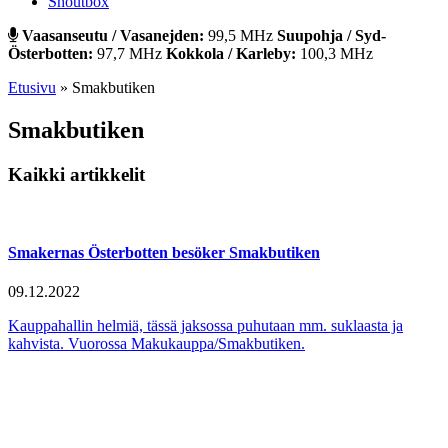
Shoutbox
Vaasanseutu / Vasanejden:
99,5 MHz
Suupohja / Syd-
Österbotten:
97,7 MHz
Kokkola / Karleby:
100,3 MHz
Etusivu
»
Smakbutiken
Smakbutiken
Kaikki artikkelit
Smakernas Österbotten besöker Smakbutiken
09.12.2022
Kauppahallin helmiä, tässä jaksossa puhutaan mm. suklaasta ja
kahvista. Vuorossa Makukauppa/Smakbutiken.