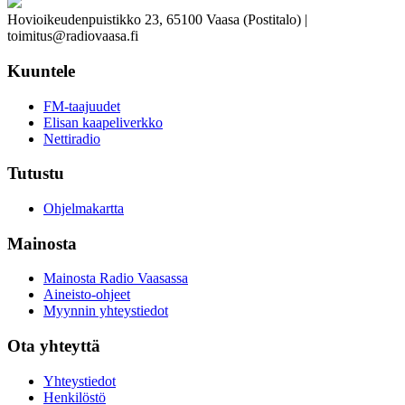
Hovioikeudenpuistikko 23, 65100 Vaasa (Postitalo) |
toimitus@radiovaasa.fi
Kuuntele
FM-taajuudet
Elisan kaapeliverkko
Nettiradio
Tutustu
Ohjelmakartta
Mainosta
Mainosta Radio Vaasassa
Aineisto-ohjeet
Myynnin yhteystiedot
Ota yhteyttä
Yhteystiedot
Henkilöstö