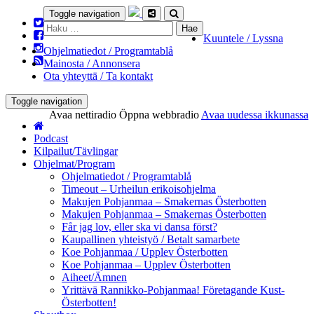
Toggle navigation
Haku:
Kuuntele / Lyssna
Ohjelmatiedot / Programtablå
Mainosta / Annonsera
Ota yhteyttä / Ta kontakt
Toggle navigation
Avaa nettiradio
Öppna webbradio
Avaa uudessa ikkunassa
Podcast
Kilpailut/Tävlingar
Ohjelmat/Program
Ohjelmatiedot / Programtablå
Timeout – Urheilun erikoisohjelma
Makujen Pohjanmaa – Smakernas Österbotten
Makujen Pohjanmaa – Smakernas Österbotten
Får jag lov, eller ska vi dansa först?
Kaupallinen yhteistyö / Betalt samarbete
Koe Pohjanmaa / Upplev Österbotten
Koe Pohjanmaa – Upplev Österbotten
Aiheet/Ämnen
Yrittävä Rannikko-Pohjanmaa! Företagande Kust-
Österbotten!