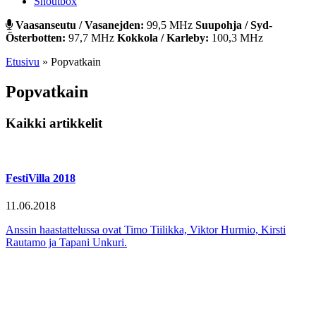
Shoutbox
Vaasanseutu / Vasanejden:
99,5 MHz
Suupohja / Syd-
Österbotten:
97,7 MHz
Kokkola / Karleby:
100,3 MHz
Etusivu
»
Popvatkain
Popvatkain
Kaikki artikkelit
FestiVilla 2018
11.06.2018
Anssin haastattelussa ovat Timo Tiilikka, Viktor Hurmio, Kirsti
Rautamo ja Tapani Unkuri.