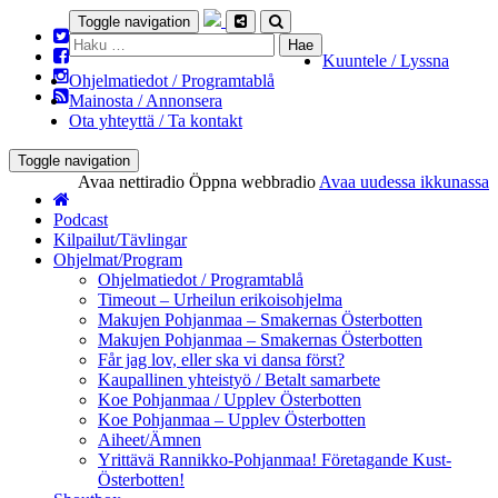
Toggle navigation
Haku:
Kuuntele / Lyssna
Ohjelmatiedot / Programtablå
Mainosta / Annonsera
Ota yhteyttä / Ta kontakt
Toggle navigation
Avaa nettiradio
Öppna webbradio
Avaa uudessa ikkunassa
Podcast
Kilpailut/Tävlingar
Ohjelmat/Program
Ohjelmatiedot / Programtablå
Timeout – Urheilun erikoisohjelma
Makujen Pohjanmaa – Smakernas Österbotten
Makujen Pohjanmaa – Smakernas Österbotten
Får jag lov, eller ska vi dansa först?
Kaupallinen yhteistyö / Betalt samarbete
Koe Pohjanmaa / Upplev Österbotten
Koe Pohjanmaa – Upplev Österbotten
Aiheet/Ämnen
Yrittävä Rannikko-Pohjanmaa! Företagande Kust-
Österbotten!