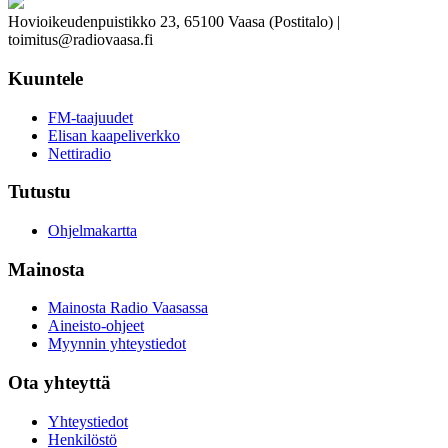
Hovioikeudenpuistikko 23, 65100 Vaasa (Postitalo) |
toimitus@radiovaasa.fi
Kuuntele
FM-taajuudet
Elisan kaapeliverkko
Nettiradio
Tutustu
Ohjelmakartta
Mainosta
Mainosta Radio Vaasassa
Aineisto-ohjeet
Myynnin yhteystiedot
Ota yhteyttä
Yhteystiedot
Henkilöstö