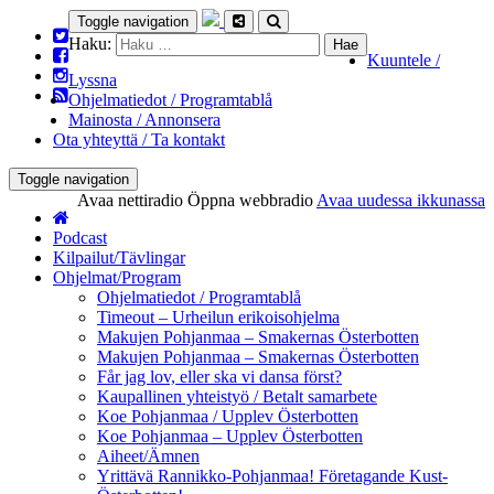
Toggle navigation
Haku:
Kuuntele /
Lyssna
Ohjelmatiedot / Programtablå
Mainosta / Annonsera
Ota yhteyttä / Ta kontakt
Toggle navigation
Avaa nettiradio
Öppna webbradio
Avaa uudessa ikkunassa
Podcast
Kilpailut/Tävlingar
Ohjelmat/Program
Ohjelmatiedot / Programtablå
Timeout – Urheilun erikoisohjelma
Makujen Pohjanmaa – Smakernas Österbotten
Makujen Pohjanmaa – Smakernas Österbotten
Får jag lov, eller ska vi dansa först?
Kaupallinen yhteistyö / Betalt samarbete
Koe Pohjanmaa / Upplev Österbotten
Koe Pohjanmaa – Upplev Österbotten
Aiheet/Ämnen
Yrittävä Rannikko-Pohjanmaa! Företagande Kust-