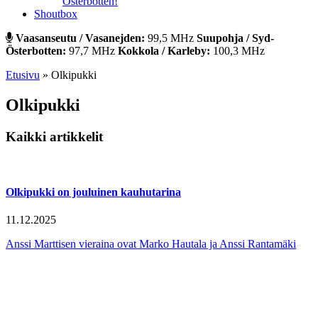
Österbotten!
Shoutbox
Vaasanseutu / Vasanejden:
99,5 MHz
Suupohja / Syd-
Österbotten:
97,7 MHz
Kokkola / Karleby:
100,3 MHz
Etusivu
»
Olkipukki
Olkipukki
Kaikki artikkelit
Olkipukki on jouluinen kauhutarina
11.12.2025
Anssi Marttisen vieraina ovat Marko Hautala ja Anssi Rantamäki