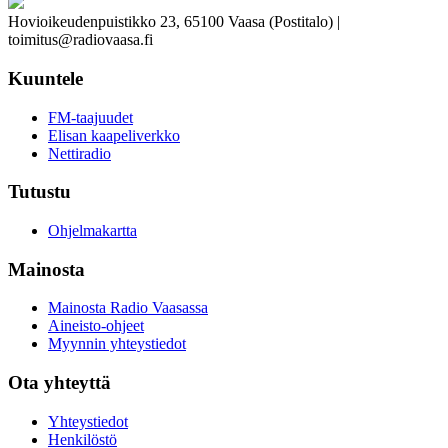
Hovioikeudenpuistikko 23, 65100 Vaasa (Postitalo) |
toimitus@radiovaasa.fi
Kuuntele
FM-taajuudet
Elisan kaapeliverkko
Nettiradio
Tutustu
Ohjelmakartta
Mainosta
Mainosta Radio Vaasassa
Aineisto-ohjeet
Myynnin yhteystiedot
Ota yhteyttä
Yhteystiedot
Henkilöstö