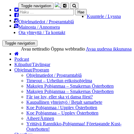
Toggle navigation
Haku:
Kuuntele / Lyssna
Ohjelmatiedot / Programtablå
Mainosta / Annonsera
Ota yhteyttä / Ta kontakt
Toggle navigation
Avaa nettiradio
Öppna webbradio
Avaa uudessa ikkunassa
Podcast
Kilpailut/Tävlingar
Ohjelmat/Program
Ohjelmatiedot / Programtablå
Timeout – Urheilun erikoisohjelma
Makujen Pohjanmaa – Smakernas Österbotten
Makujen Pohjanmaa – Smakernas Österbotten
Får jag lov, eller ska vi dansa först?
Kaupallinen yhteistyö / Betalt samarbete
Koe Pohjanmaa / Upplev Österbotten
Koe Pohjanmaa – Upplev Österbotten
Aiheet/Ämnen
Yrittävä Rannikko-Pohjanmaa! Företagande Kust-
Österbotten!