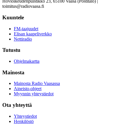
Hovioikeudenpuistikko 23, 65100 Vaasa (Postitalo) |
toimitus@radiovaasa.fi
Kuuntele
FM-taajuudet
Elisan kaapeliverkko
Nettiradio
Tutustu
Ohjelmakartta
Mainosta
Mainosta Radio Vaasassa
Aineisto-ohjeet
Myynnin yhteystiedot
Ota yhteyttä
Yhteystiedot
Henkilöstö