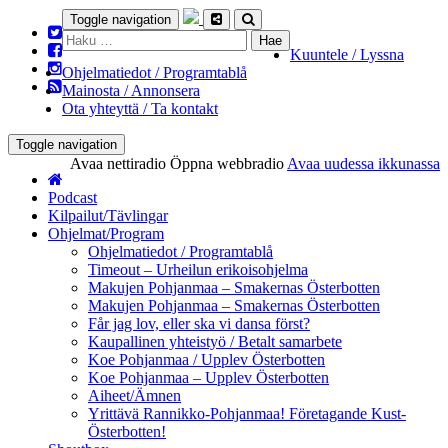
Toggle navigation
Haku:
Kuuntele / Lyssna
Ohjelmatiedot / Programtablå
Mainosta / Annonsera
Ota yhteyttä / Ta kontakt
Toggle navigation
Avaa nettiradio
Öppna webbradio
Avaa uudessa ikkunassa
Podcast
Kilpailut/Tävlingar
Ohjelmat/Program
Ohjelmatiedot / Programtablå
Timeout – Urheilun erikoisohjelma
Makujen Pohjanmaa – Smakernas Österbotten
Makujen Pohjanmaa – Smakernas Österbotten
Får jag lov, eller ska vi dansa först?
Kaupallinen yhteistyö / Betalt samarbete
Koe Pohjanmaa / Upplev Österbotten
Koe Pohjanmaa – Upplev Österbotten
Aiheet/Ämnen
Yrittävä Rannikko-Pohjanmaa! Företagande Kust-
Österbotten!