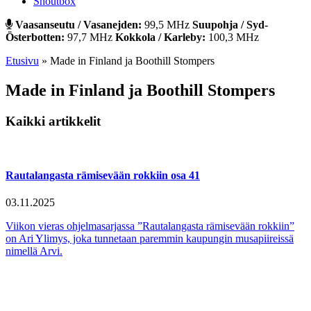
Shoutbox
Vaasanseutu / Vasanejden:
99,5 MHz
Suupohja / Syd-
Österbotten:
97,7 MHz
Kokkola / Karleby:
100,3 MHz
Etusivu
»
Made in Finland ja Boothill Stompers
Made in Finland ja Boothill Stompers
Kaikki artikkelit
Rautalangasta rämisevään rokkiin osa 41
03.11.2025
Viikon vieras ohjelmasarjassa ”Rautalangasta rämisevään rokkiin”
on Ari Ylimys, joka tunnetaan paremmin kaupungin musapiireissä
nimellä Arvi.