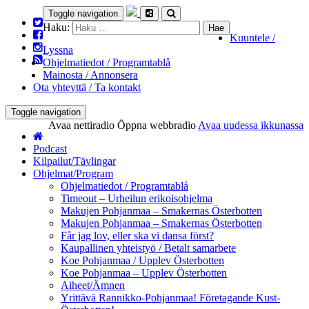
Toggle navigation
Haku:
Kuuntele /
Lyssna
Ohjelmatiedot / Programtablå
Mainosta / Annonsera
Ota yhteyttä / Ta kontakt
Toggle navigation
Avaa nettiradio
Öppna webbradio
Avaa uudessa ikkunassa
Podcast
Kilpailut/Tävlingar
Ohjelmat/Program
Ohjelmatiedot / Programtablå
Timeout – Urheilun erikoisohjelma
Makujen Pohjanmaa – Smakernas Österbotten
Makujen Pohjanmaa – Smakernas Österbotten
Får jag lov, eller ska vi dansa först?
Kaupallinen yhteistyö / Betalt samarbete
Koe Pohjanmaa / Upplev Österbotten
Koe Pohjanmaa – Upplev Österbotten
Aiheet/Ämnen
Yrittävä Rannikko-Pohjanmaa! Företagande Kust-