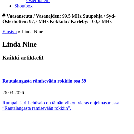
Österbotten!
Shoutbox
Vaasanseutu / Vasanejden:
99,5 MHz
Suupohja / Syd-
Österbotten:
97,7 MHz
Kokkola / Karleby:
100,3 MHz
Etusivu
»
Linda Nine
Linda Nine
Kaikki artikkelit
Rautalangasta rämisevään rokkiin osa 59
26.03.2026
Rumpali Jari Lehtisalo on tämän viikon vieras ohjelmasarjassa
”Rautalangasta rämisevään rokkiin”.