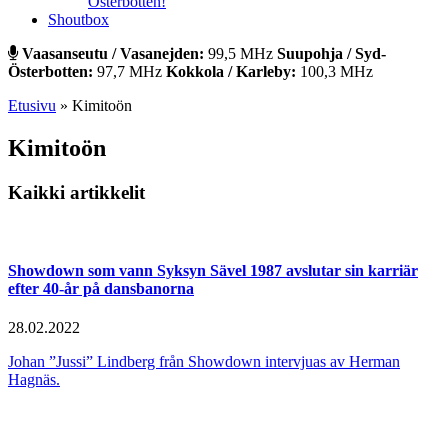
Österbotten!
Shoutbox
Vaasanseutu / Vasanejden:
99,5 MHz
Suupohja / Syd-
Österbotten:
97,7 MHz
Kokkola / Karleby:
100,3 MHz
Etusivu
»
Kimitoön
Kimitoön
Kaikki artikkelit
Showdown som vann Syksyn Sävel 1987 avslutar sin karriär
efter 40-år på dansbanorna
28.02.2022
Johan ”Jussi” Lindberg från Showdown intervjuas av Herman
Hagnäs.