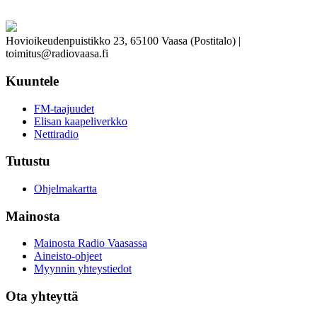
Hovioikeudenpuistikko 23, 65100 Vaasa (Postitalo) |
toimitus@radiovaasa.fi
Kuuntele
FM-taajuudet
Elisan kaapeliverkko
Nettiradio
Tutustu
Ohjelmakartta
Mainosta
Mainosta Radio Vaasassa
Aineisto-ohjeet
Myynnin yhteystiedot
Ota yhteyttä