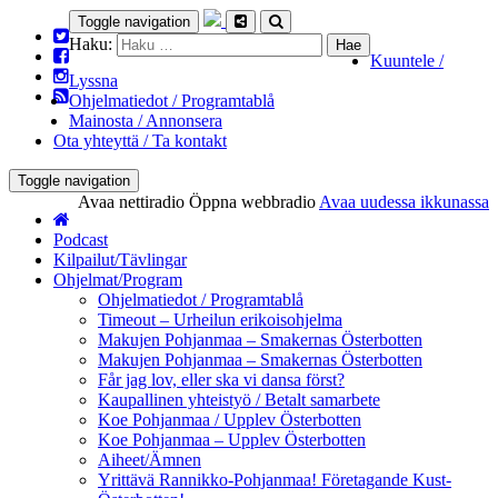
Toggle navigation
Haku:
Kuuntele /
Lyssna
Ohjelmatiedot / Programtablå
Mainosta / Annonsera
Ota yhteyttä / Ta kontakt
Toggle navigation
Avaa nettiradio
Öppna webbradio
Avaa uudessa ikkunassa
Podcast
Kilpailut/Tävlingar
Ohjelmat/Program
Ohjelmatiedot / Programtablå
Timeout – Urheilun erikoisohjelma
Makujen Pohjanmaa – Smakernas Österbotten
Makujen Pohjanmaa – Smakernas Österbotten
Får jag lov, eller ska vi dansa först?
Kaupallinen yhteistyö / Betalt samarbete
Koe Pohjanmaa / Upplev Österbotten
Koe Pohjanmaa – Upplev Österbotten
Aiheet/Ämnen
Yrittävä Rannikko-Pohjanmaa! Företagande Kust-