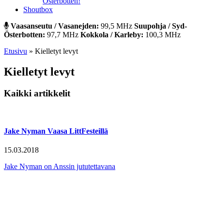
Österbotten!
Shoutbox
Vaasanseutu / Vasanejden:
99,5 MHz
Suupohja / Syd-
Österbotten:
97,7 MHz
Kokkola / Karleby:
100,3 MHz
Etusivu
»
Kielletyt levyt
Kielletyt levyt
Kaikki artikkelit
Jake Nyman Vaasa LittFesteillä
15.03.2018
Jake Nyman on Anssin jututettavana