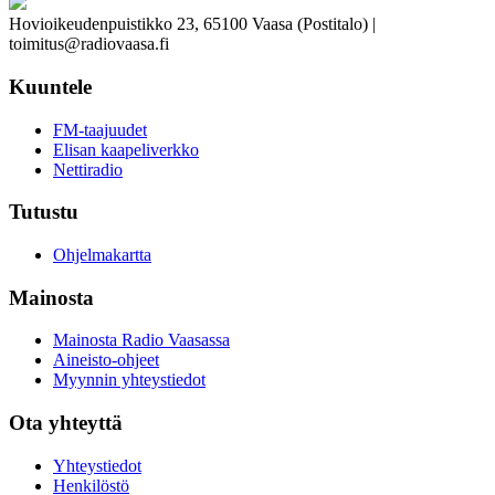
Hovioikeudenpuistikko 23, 65100 Vaasa (Postitalo) |
toimitus@radiovaasa.fi
Kuuntele
FM-taajuudet
Elisan kaapeliverkko
Nettiradio
Tutustu
Ohjelmakartta
Mainosta
Mainosta Radio Vaasassa
Aineisto-ohjeet
Myynnin yhteystiedot
Ota yhteyttä
Yhteystiedot
Henkilöstö