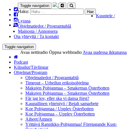
Toggle navigation
Haku:
Kuuntele /
Lyssna
Ohjelmatiedot / Programtablå
Mainosta / Annonsera
Ota yhteyttä / Ta kontakt
Toggle navigation
Avaa nettiradio
Öppna webbradio
Avaa uudessa ikkunassa
Podcast
Kilpailut/Tävlingar
Ohjelmat/Program
Ohjelmatiedot / Programtablå
Timeout – Urheilun erikoisohjelma
Makujen Pohjanmaa – Smakernas Österbotten
Makujen Pohjanmaa – Smakernas Österbotten
Får jag lov, eller ska vi dansa först?
Kaupallinen yhteistyö / Betalt samarbete
Koe Pohjanmaa / Upplev Österbotten
Koe Pohjanmaa – Upplev Österbotten
Aiheet/Ämnen
Yrittävä Rannikko-Pohjanmaa! Företagande Kust-