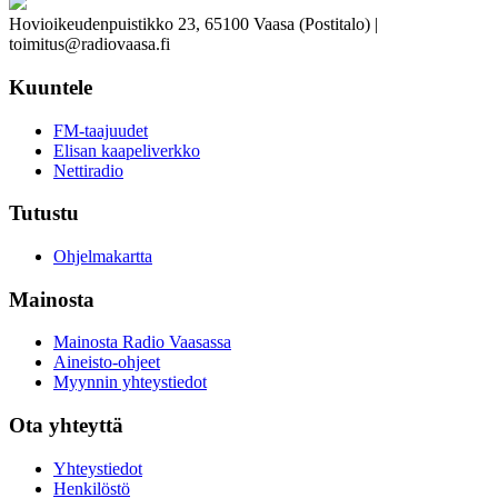
Hovioikeudenpuistikko 23, 65100 Vaasa (Postitalo) |
toimitus@radiovaasa.fi
Kuuntele
FM-taajuudet
Elisan kaapeliverkko
Nettiradio
Tutustu
Ohjelmakartta
Mainosta
Mainosta Radio Vaasassa
Aineisto-ohjeet
Myynnin yhteystiedot
Ota yhteyttä
Yhteystiedot
Henkilöstö