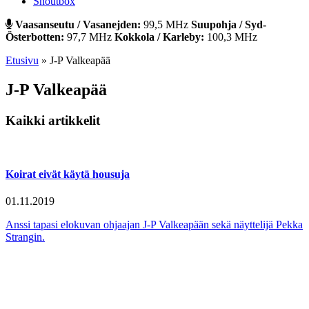
Shoutbox
Vaasanseutu / Vasanejden:
99,5 MHz
Suupohja / Syd-
Österbotten:
97,7 MHz
Kokkola / Karleby:
100,3 MHz
Etusivu
»
J-P Valkeapää
J-P Valkeapää
Kaikki artikkelit
Koirat eivät käytä housuja
01.11.2019
Anssi tapasi elokuvan ohjaajan J-P Valkeapään sekä näyttelijä Pekka
Strangin.