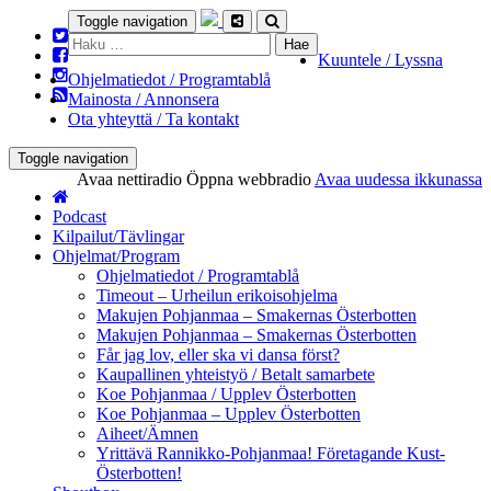
Toggle navigation
Haku:
Kuuntele / Lyssna
Ohjelmatiedot / Programtablå
Mainosta / Annonsera
Ota yhteyttä / Ta kontakt
Toggle navigation
Avaa nettiradio
Öppna webbradio
Avaa uudessa ikkunassa
Podcast
Kilpailut/Tävlingar
Ohjelmat/Program
Ohjelmatiedot / Programtablå
Timeout – Urheilun erikoisohjelma
Makujen Pohjanmaa – Smakernas Österbotten
Makujen Pohjanmaa – Smakernas Österbotten
Får jag lov, eller ska vi dansa först?
Kaupallinen yhteistyö / Betalt samarbete
Koe Pohjanmaa / Upplev Österbotten
Koe Pohjanmaa – Upplev Österbotten
Aiheet/Ämnen
Yrittävä Rannikko-Pohjanmaa! Företagande Kust-
Österbotten!