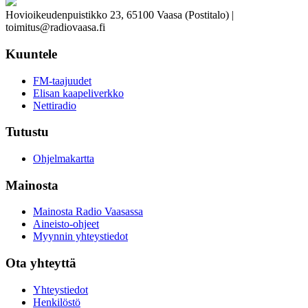
Hovioikeudenpuistikko 23, 65100 Vaasa (Postitalo) |
toimitus@radiovaasa.fi
Kuuntele
FM-taajuudet
Elisan kaapeliverkko
Nettiradio
Tutustu
Ohjelmakartta
Mainosta
Mainosta Radio Vaasassa
Aineisto-ohjeet
Myynnin yhteystiedot
Ota yhteyttä
Yhteystiedot
Henkilöstö