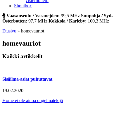
Österbotten!
Shoutbox
Vaasanseutu / Vasanejden:
99,5 MHz
Suupohja / Syd-
Österbotten:
97,7 MHz
Kokkola / Karleby:
100,3 MHz
Etusivu
»
homevauriot
homevauriot
Kaikki artikkelit
Sisäilma-asiat puhuttavat
19.02.2020
Home ei ole ainoa ongelmatekijä