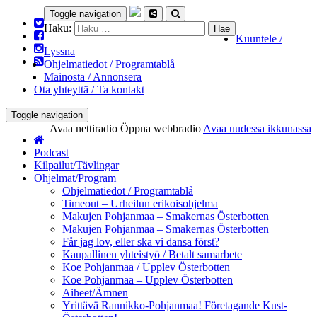
Toggle navigation
Haku:
Kuuntele /
Lyssna
Ohjelmatiedot / Programtablå
Mainosta / Annonsera
Ota yhteyttä / Ta kontakt
Toggle navigation
Avaa nettiradio
Öppna webbradio
Avaa uudessa ikkunassa
Podcast
Kilpailut/Tävlingar
Ohjelmat/Program
Ohjelmatiedot / Programtablå
Timeout – Urheilun erikoisohjelma
Makujen Pohjanmaa – Smakernas Österbotten
Makujen Pohjanmaa – Smakernas Österbotten
Får jag lov, eller ska vi dansa först?
Kaupallinen yhteistyö / Betalt samarbete
Koe Pohjanmaa / Upplev Österbotten
Koe Pohjanmaa – Upplev Österbotten
Aiheet/Ämnen
Yrittävä Rannikko-Pohjanmaa! Företagande Kust-