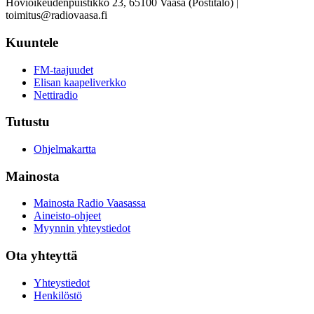
Hovioikeudenpuistikko 23, 65100 Vaasa (Postitalo) |
toimitus@radiovaasa.fi
Kuuntele
FM-taajuudet
Elisan kaapeliverkko
Nettiradio
Tutustu
Ohjelmakartta
Mainosta
Mainosta Radio Vaasassa
Aineisto-ohjeet
Myynnin yhteystiedot
Ota yhteyttä
Yhteystiedot
Henkilöstö