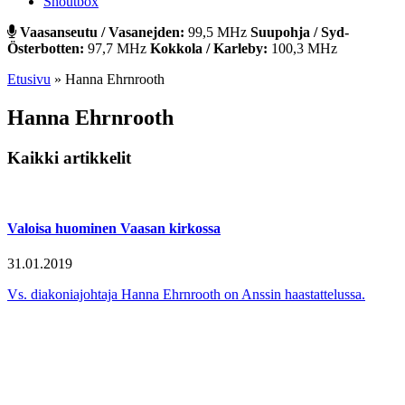
Shoutbox
Vaasanseutu / Vasanejden:
99,5 MHz
Suupohja / Syd-
Österbotten:
97,7 MHz
Kokkola / Karleby:
100,3 MHz
Etusivu
»
Hanna Ehrnrooth
Hanna Ehrnrooth
Kaikki artikkelit
Valoisa huominen Vaasan kirkossa
31.01.2019
Vs. diakoniajohtaja Hanna Ehrnrooth on Anssin haastattelussa.