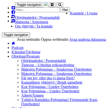
Toggle navigation
Haku:
Kuuntele / Lyssna
Ohjelmatiedot / Programtablå
Mainosta / Annonsera
Ota yhteyttä / Ta kontakt
Toggle navigation
Avaa nettiradio
Öppna webbradio
Avaa uudessa ikkunassa
Podcast
Kilpailut/Tävlingar
Ohjelmat/Program
Ohjelmatiedot / Programtablå
Timeout – Urheilun erikoisohjelma
Makujen Pohjanmaa – Smakernas Österbotten
Makujen Pohjanmaa – Smakernas Österbotten
Får jag lov, eller ska vi dansa först?
Kaupallinen yhteistyö / Betalt samarbete
Koe Pohjanmaa / Upplev Österbotten
Koe Pohjanmaa – Upplev Österbotten
Aiheet/Ämnen
Yrittävä Rannikko-Pohjanmaa! Företagande Kust-
Österbotten!