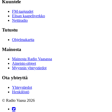
Kuuntele
FM-taajuudet
Elisan kaapeliverkko
Nettiradio
Tutustu
Ohjelmakartta
Mainosta
Mainosta Radio Vaasassa
Aineisto-ohjeet
Myynnin yhteystiedot
Ota yhteyttä
Yhteystiedot
Henkilöstö
© Radio Vaasa 2026