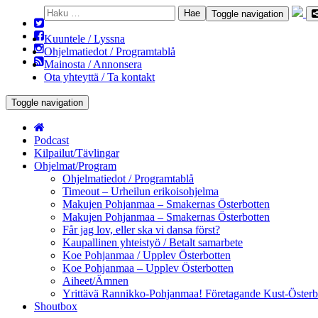
Haku:
Toggle navigation
Kuuntele / Lyssna
Ohjelmatiedot / Programtablå
Mainosta / Annonsera
Ota yhteyttä / Ta kontakt
Toggle navigation
Podcast
Kilpailut/Tävlingar
Ohjelmat/Program
Ohjelmatiedot / Programtablå
Timeout – Urheilun erikoisohjelma
Makujen Pohjanmaa – Smakernas Österbotten
Makujen Pohjanmaa – Smakernas Österbotten
Får jag lov, eller ska vi dansa först?
Kaupallinen yhteistyö / Betalt samarbete
Koe Pohjanmaa / Upplev Österbotten
Koe Pohjanmaa – Upplev Österbotten
Aiheet/Ämnen
Yrittävä Rannikko-Pohjanmaa! Företagande Kust-Österb
Shoutbox