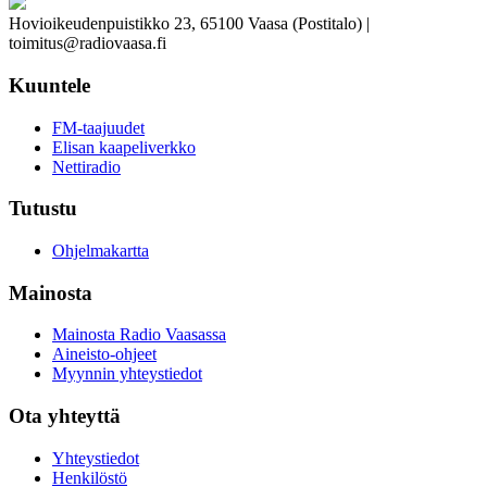
Hovioikeudenpuistikko 23, 65100 Vaasa (Postitalo) |
toimitus@radiovaasa.fi
Kuuntele
FM-taajuudet
Elisan kaapeliverkko
Nettiradio
Tutustu
Ohjelmakartta
Mainosta
Mainosta Radio Vaasassa
Aineisto-ohjeet
Myynnin yhteystiedot
Ota yhteyttä
Yhteystiedot
Henkilöstö