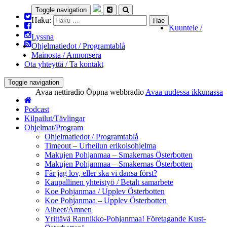
Toggle navigation
Haku:
Kuuntele /
Lyssna
Ohjelmatiedot / Programtablå
Mainosta / Annonsera
Ota yhteyttä / Ta kontakt
Toggle navigation
Avaa nettiradio
Öppna webbradio
Avaa uudessa ikkunassa
Podcast
Kilpailut/Tävlingar
Ohjelmat/Program
Ohjelmatiedot / Programtablå
Timeout – Urheilun erikoisohjelma
Makujen Pohjanmaa – Smakernas Österbotten
Makujen Pohjanmaa – Smakernas Österbotten
Får jag lov, eller ska vi dansa först?
Kaupallinen yhteistyö / Betalt samarbete
Koe Pohjanmaa / Upplev Österbotten
Koe Pohjanmaa – Upplev Österbotten
Aiheet/Ämnen
Yrittävä Rannikko-Pohjanmaa! Företagande Kust-