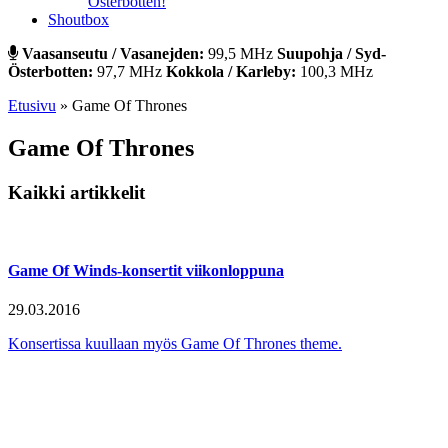
Österbotten!
Shoutbox
Vaasanseutu / Vasanejden:
99,5 MHz
Suupohja / Syd-
Österbotten:
97,7 MHz
Kokkola / Karleby:
100,3 MHz
Etusivu
»
Game Of Thrones
Game Of Thrones
Kaikki artikkelit
Game Of Winds-konsertit viikonloppuna
29.03.2016
Konsertissa kuullaan myös Game Of Thrones theme.