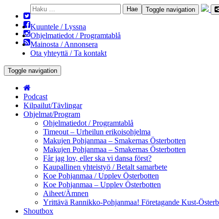
Haku:
Toggle navigation
Kuuntele / Lyssna
Ohjelmatiedot / Programtablå
Mainosta / Annonsera
Ota yhteyttä / Ta kontakt
Toggle navigation
Podcast
Kilpailut/Tävlingar
Ohjelmat/Program
Ohjelmatiedot / Programtablå
Timeout – Urheilun erikoisohjelma
Makujen Pohjanmaa – Smakernas Österbotten
Makujen Pohjanmaa – Smakernas Österbotten
Får jag lov, eller ska vi dansa först?
Kaupallinen yhteistyö / Betalt samarbete
Koe Pohjanmaa / Upplev Österbotten
Koe Pohjanmaa – Upplev Österbotten
Aiheet/Ämnen
Yrittävä Rannikko-Pohjanmaa! Företagande Kust-Österb
Shoutbox