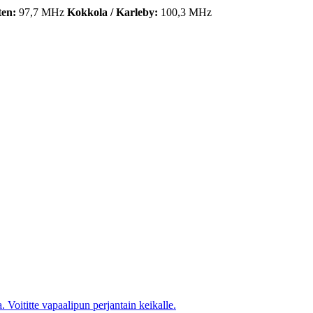
ten:
97,7 MHz
Kokkola / Karleby:
100,3 MHz
oititte vapaalipun perjantain keikalle.