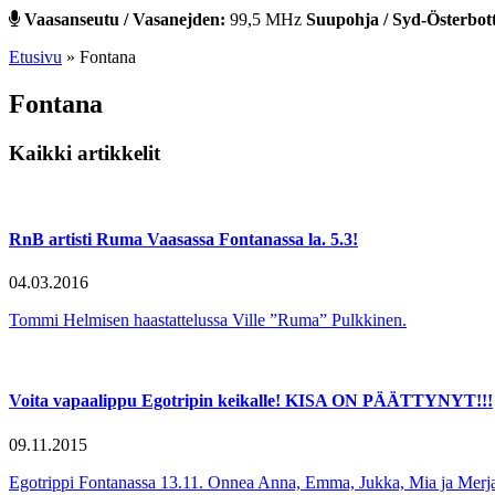
Vaasanseutu / Vasanejden:
99,5 MHz
Suupohja / Syd-Österbot
Etusivu
»
Fontana
Fontana
Kaikki artikkelit
RnB artisti Ruma Vaasassa Fontanassa la. 5.3!
04.03.2016
Tommi Helmisen haastattelussa Ville ”Ruma” Pulkkinen.
Voita vapaalippu Egotripin keikalle! KISA ON PÄÄTTYNYT!!!
09.11.2015
Egotrippi Fontanassa 13.11. Onnea Anna, Emma, Jukka, Mia ja Merja. V